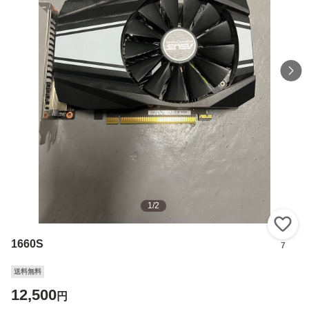
1
/
2
い
1660S
7
送料無料
12,500
円