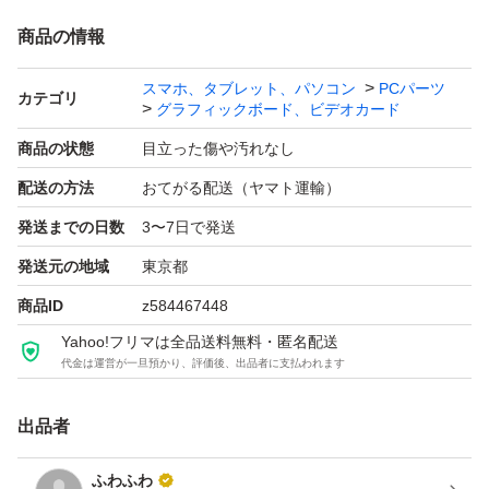
商品の情報
スマホ、タブレット、パソコン
PCパーツ
カテゴリ
グラフィックボード、ビデオカード
商品の状態
目立った傷や汚れなし
配送の方法
おてがる配送（ヤマト運輸）
発送までの日数
3〜7日で発送
発送元の地域
東京都
商品ID
z584467448
Yahoo!フリマは全品送料無料・匿名配送
代金は運営が一旦預かり、評価後、出品者に支払われます
出品者
ふわふわ