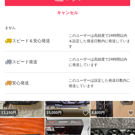
での取引実績があります
キャンセル
スピード&安心発送
いいね！
いいね！
10,700
※このバッジは実績に基づく表示であり、発送を保証しているものではあり
円
6,600
円
13,960
円
ません
このユーザーは高頻度で24時間以内
スピード＆安心発送
＆設定した発送日数内に発送していま
す
このユーザーは高頻度で24時間以内
スピード発送
に発送しています
いいね！
いいね！
12,500
円
13,400
円
14,800
円
このユーザーは設定した発送日数内に
安心発送
発送しています
いいね！
13,150
円
15,000
円
8,800
円