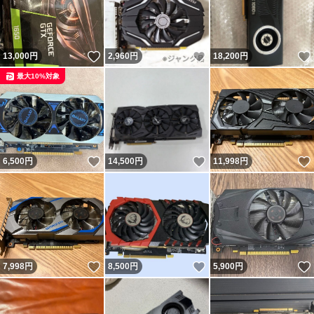
いいね！
いいね！
13,000
円
2,960
円
18,200
円
最大10%対象
いいね！
いいね！
6,500
円
14,500
円
11,998
円
いいね！
いいね！
7,998
円
8,500
円
5,900
円