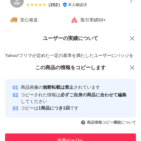
（
252
）
本人確認済
安心発送
取引実績50+
ユーザーの実績について
価格の相談
商品への質問
商品への質問からの値下げ交渉、不適切なカテゴリ変更依頼は禁止です
Yahoo!フリマが定めた一定の基準を満たしたユーザーにバッジを
付与しています
この商品をみている人にオススメ
この商品の情報をコピーします
安心取引出品者
最大10%対象
最大10%対象
最大10%対象
Yahoo!フリマの基準をクリアした安
安心取引出品者
商品画像の
無断転載は禁止
されています
心・安全なユーザーです
コピーされた情報は
必ずご自身の商品に合わせて編集
取引実績
してください
コピーは
1商品につき1回
です
このユーザーはYahoo!フリマの取
取引実績◯+
いいね！
いいね！
13,000
円
7,000
円
13,000
円
引を完了させた実績があります
商品情報コピー機能について
最大10%対象
このユーザーは他フリマサービス
他フリマ実績◯+
出品ページへ