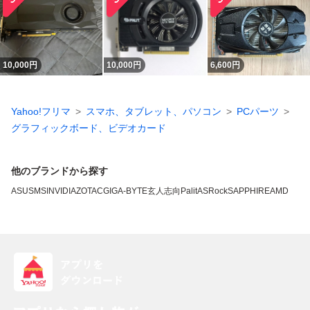
10,000
円
10,000
円
6,600
円
Yahoo!フリマ
スマホ、タブレット、パソコン
PCパーツ
グラフィックボード、ビデオカード
他のブランドから探す
ASUS
MSI
NVIDIA
ZOTAC
GIGA-BYTE
玄人志向
Palit
ASRock
SAPPHIRE
AMD