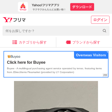
ログイン
カテゴリから探す
ブランドから探す
Overseas Visitors
Click here for Buyee
Buyee - A multilingual purchasing agent service operated by tenso, featuring items
from JDirectItems Fleamarket (provided by LY Corporation)