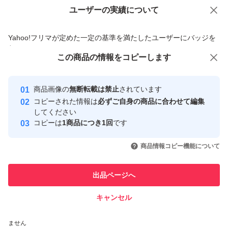
ユーザーの実績について
価格の相談
商品への質問
商品への質問からの値下げ交渉、不適切なカテゴリ変更依頼は禁止です
Yahoo!フリマが定めた一定の基準を満たしたユーザーにバッジを
付与しています
この商品をみている人にオススメ
この商品の情報をコピーします
安心取引出品者
最大10%対象
最大10%対象
Yahoo!フリマの基準をクリアした安
安心取引出品者
商品画像の
無断転載は禁止
されています
心・安全なユーザーです
コピーされた情報は
必ずご自身の商品に合わせて編集
取引実績
してください
コピーは
1商品につき1回
です
このユーザーはYahoo!フリマの取
取引実績◯+
いいね！
いいね！
3,980
円
7,200
円
9,000
円
引を完了させた実績があります
商品情報コピー機能について
このユーザーは他フリマサービス
他フリマ実績◯+
出品ページへ
での取引実績があります
キャンセル
スピード&安心発送
いいね！
いいね！
6,150
※このバッジは実績に基づく表示であり、発送を保証しているものではあり
円
7,600
円
6,000
円
ません