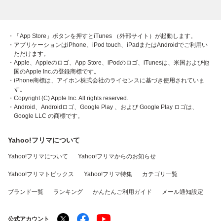
・「App Store」ボタンを押すとiTunes （外部サイト）が起動します。
・アプリケーションはiPhone、iPod touch、iPadまたはAndroidでご利用い
ただけます。
・Apple、Appleのロゴ、App Store、iPodのロゴ、iTunesは、米国および他
国のApple Inc.の登録商標です。
・iPhone商標は、アイホン株式会社のライセンスに基づき使用されていま
す。
・Copyright (C) Apple Inc. All rights reserved.
・Android、Androidロゴ、Google Play 、および Google Play ロゴは、
Google LLC の商標です。
Yahoo!フリマについて
Yahoo!フリマについて
Yahoo!フリマからのお知らせ
Yahoo!フリマトピックス
Yahoo!フリマ特集
カテゴリ一覧
ブランド一覧
ランキング
かんたんご利用ガイド
メール通知設定
公式アカウント