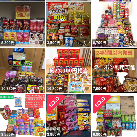
いいね！
いいね！
8,200
円
3,500
円
8,700
円
いいね！
いいね！
10,730
円
16,200
円
7,000
円
いいね！
8,555
円
3,950
円
6,800
円