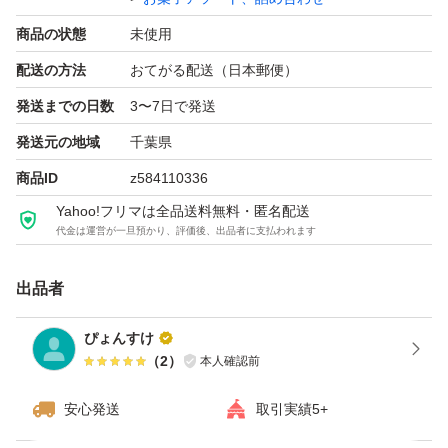
商品の状態
未使用
配送の方法
おてがる配送（日本郵便）
発送までの日数
3〜7日で発送
発送元の地域
千葉県
商品ID
z584110336
Yahoo!フリマは全品送料無料・匿名配送
代金は運営が一旦預かり、評価後、出品者に支払われます
出品者
ぴょんすけ
（
2
）
本人確認前
安心発送
取引実績5+