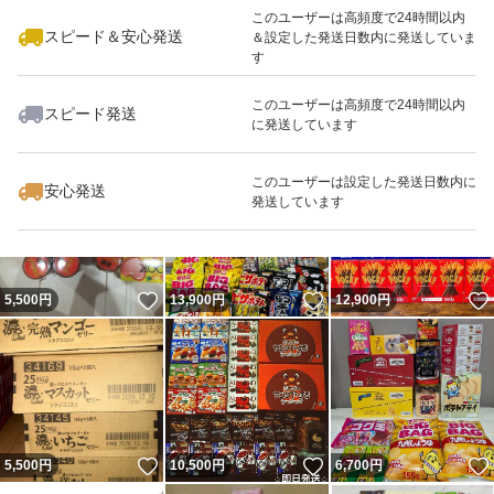
このユーザーは高頻度で24時間以内
スピード＆安心発送
＆設定した発送日数内に発送していま
す
このユーザーは高頻度で24時間以内
スピード発送
に発送しています
いいね！
14,600
円
3,050
円
12,500
円
このユーザーは設定した発送日数内に
安心発送
発送しています
いいね！
いいね！
5,500
円
13,900
円
12,900
円
いいね！
いいね！
5,500
円
10,500
円
6,700
円