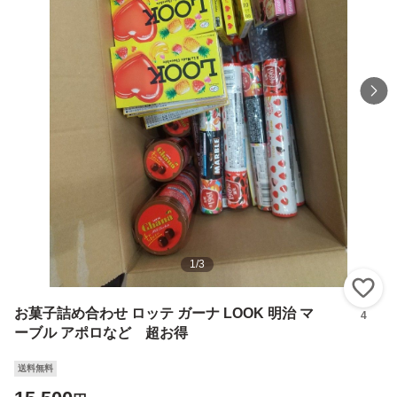
1
/
3
い
お菓子詰め合わせ ロッテ ガーナ LOOK 明治 マ
4
ーブル アポロなど 超お得
送料無料