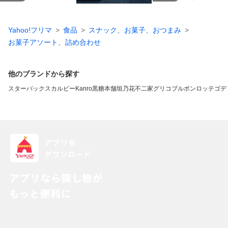
Yahoo!フリマ
食品
スナック、お菓子、おつまみ
お菓子アソート、詰め合わせ
他のブランドから探す
スターバックス
カルビー
Kanro
黒糖本舗垣乃花
不二家
グリコ
ブルボン
ロッテ
ゴデ