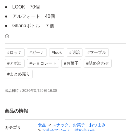
● LOOK 70個
● アルフォート 40個
● Ghanaボトル ７個
● マーブルチョコジャンボ３本
● アポロジャンボ ２本
#
ロッテ
#
ガーナ
#
look
#
明治
#
マーブル
● さら ６箱
● チョコベビー ジャンボ 2個※写真ではたくさん写
#
アポロ
#
チョコレート
#
お菓子
#
詰め合わせ
っていますが外で売れたので2個です。
#
まとめ売り
● たけのこの里 ２箱
※ 賞味期限は2026年７月以降のもの
出品日時：
2026年3月29日 16:30
※ 配送の際にチョコが溶ける可能性もあるので了承くだ
さい。
商品の情報
食品
スナック、お菓子、おつまみ
カテゴリ
まとめ割でかなりお安くしてます。
お菓子アソート、詰め合わせ