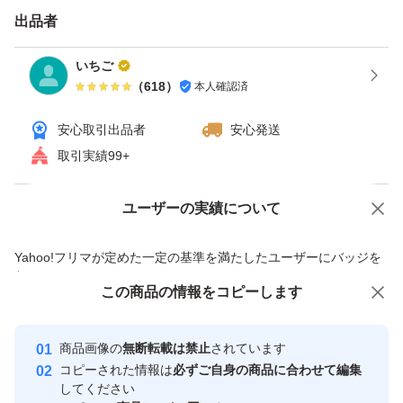
出品者
いちご
（
618
）
本人確認済
安心取引出品者
安心発送
取引実績99+
ユーザーの実績について
価格の相談
商品への質問
商品への質問からの値下げ交渉、不適切なカテゴリ変更依頼は禁止です
Yahoo!フリマが定めた一定の基準を満たしたユーザーにバッジを
付与しています
この商品をみている人にオススメ
この商品の情報をコピーします
安心取引出品者
最大10%対象
最大10%対象
Yahoo!フリマの基準をクリアした安
安心取引出品者
商品画像の
無断転載は禁止
されています
心・安全なユーザーです
コピーされた情報は
必ずご自身の商品に合わせて編集
取引実績
してください