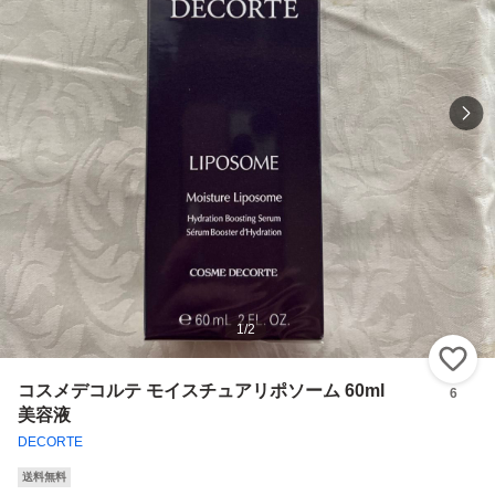
1
/
2
い
コスメデコルテ モイスチュアリポソーム 60ml
6
美容液
DECORTE
送料無料