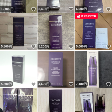
いいね！
いいね！
10,000
円
8,492
円
6,000
円
最大10%対象
いいね！
いいね！
5,500
円
5,200
円
5,000
円
いいね！
いいね！
5,200
円
4,600
円
7,180
円