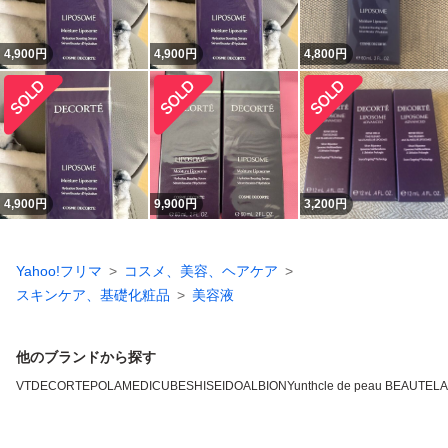
4,900
円
4,900
円
4,800
円
4,900
円
9,900
円
3,200
円
Yahoo!フリマ
コスメ、美容、ヘアケア
スキンケア、基礎化粧品
美容液
他のブランドから探す
VT
DECORTE
POLA
MEDICUBE
SHISEIDO
ALBION
Yunth
cle de peau BEAUTE
L