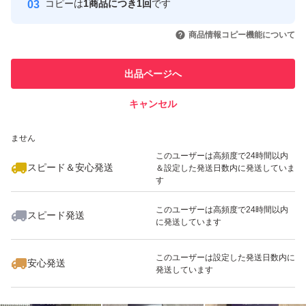
コピーは
1商品につき1回
です
このユーザーはYahoo!フリマの取
取引実績◯+
いいね！
いいね！
4,900
円
5,000
円
4,100
円
引を完了させた実績があります
商品情報コピー機能について
このユーザーは他フリマサービス
他フリマ実績◯+
出品ページへ
での取引実績があります
キャンセル
スピード&安心発送
いいね！
いいね！
4,999
※このバッジは実績に基づく表示であり、発送を保証しているものではあり
円
5,000
円
5,000
円
ません
このユーザーは高頻度で24時間以内
スピード＆安心発送
＆設定した発送日数内に発送していま
す
このユーザーは高頻度で24時間以内
スピード発送
に発送しています
いいね！
いいね！
6,000
円
5,500
円
7,980
円
このユーザーは設定した発送日数内に
安心発送
発送しています