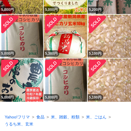
5,000
円
5,000
円
5,200
円
5,000
円
5,380
円
5,100
円
5,000
円
5,000
円
5,100
円
Yahoo!フリマ
食品
米、雑穀、粉類
米、ごはん
うるち米、玄米