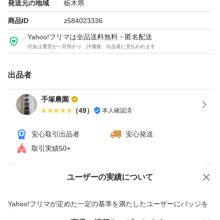
発送元の地域
栃木県
商品ID
z584023336
Yahoo!フリマは全品送料無料・匿名配送
代金は運営が一旦預かり、評価後、出品者に支払われます
出品者
手塚農園
（
49
）
本人確認済
安心取引出品者
安心発送
取引実績50+
ユーザーの実績について
価格の相談
商品への質問
商品への質問からの値下げ交渉、不適切なカテゴリ変更依頼は禁止です
Yahoo!フリマが定めた一定の基準を満たしたユーザーにバッジを
付与しています