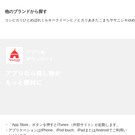
他のブランドから探す
コシヒカリ
ひとめぼれ
ミルキークイーン
ヒノヒカリ
あきたこまち
ササニシキ
ゆめ
・「App Store」ボタンを押すとiTunes （外部サイト）が起動します。
・アプリケーションはiPhone、iPod touch、iPadまたはAndroidでご利用い