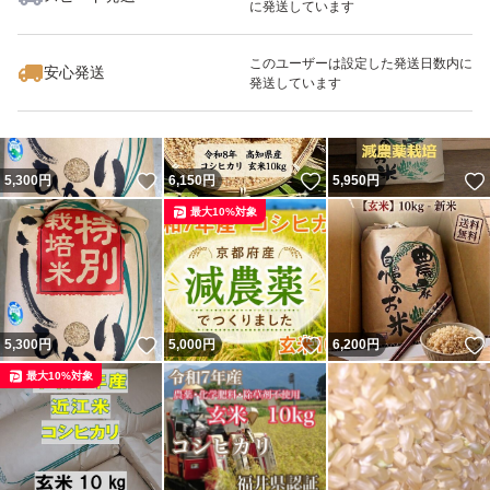
に発送しています
いいね！
いいね！
6,300
円
5,000
円
7,500
円
最大10%対象
このユーザーは設定した発送日数内に
安心発送
発送しています
いいね！
いいね！
5,300
円
6,150
円
5,950
円
最大10%対象
いいね！
いいね！
5,300
円
5,000
円
6,200
円
最大10%対象