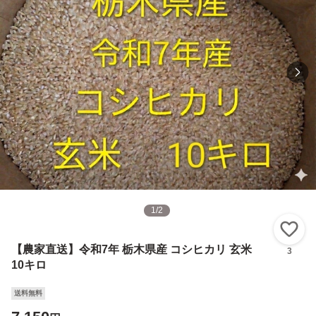
1
/
2
い
【農家直送】令和7年 栃木県産 コシヒカリ 玄米
3
10キロ
送料無料