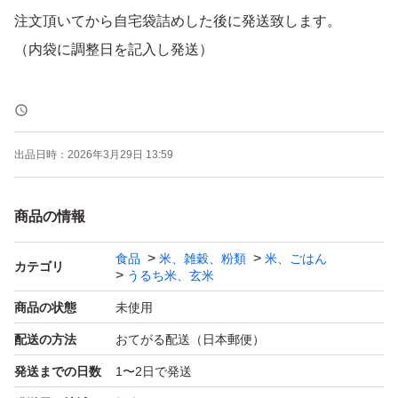
注文頂いてから自宅袋詰めした後に発送致します。
（内袋に調整日を記入し発送）
農家直送の為、色付き米等混ざることがございます。ご理
解ご了承頂けたら幸いです。
出品日時：
2026年3月29日 13:59
よろしくお願いします。
商品の情報
食品
米、雑穀、粉類
米、ごはん
カテゴリ
うるち米、玄米
商品の状態
未使用
配送の方法
おてがる配送（日本郵便）
発送までの日数
1〜2日で発送