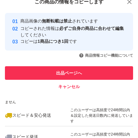
この商品をみている人にオススメ
この商品の情報をコピーします
安心取引出品者
最大10%対象
最大10%対象
最大10%対象
Yahoo!フリマの基準をクリアした安
安心取引出品者
商品画像の
無断転載は禁止
されています
心・安全なユーザーです
コピーされた情報は
必ずご自身の商品に合わせて編集
取引実績
してください
コピーは
1商品につき1回
です
このユーザーはYahoo!フリマの取
取引実績◯+
いいね！
いいね！
5,000
円
5,000
円
5,000
円
引を完了させた実績があります
商品情報コピー機能について
最大10%対象
最大10%対象
最大10%対象
このユーザーは他フリマサービス
他フリマ実績◯+
出品ページへ
での取引実績があります
キャンセル
スピード&安心発送
いいね！
いいね！
5,100
※このバッジは実績に基づく表示であり、発送を保証しているものではあり
円
5,380
円
5,380
円
ません
最大10%対象
このユーザーは高頻度で24時間以内
スピード＆安心発送
＆設定した発送日数内に発送していま
す
このユーザーは高頻度で24時間以内
スピード発送