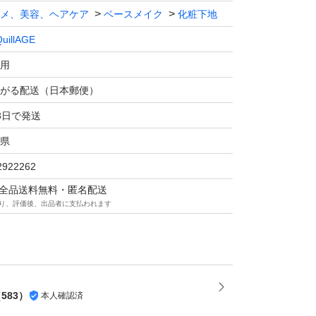
メ、美容、ヘアケア
ベースメイク
化粧下地
uillAGE
用
がる配送（日本郵便）
3日で発送
県
2922262
マは全品送料無料・匿名配送
り、評価後、出品者に支払われます
（
583
）
本人確認済