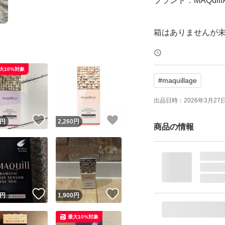
ブランド：MAQuill
箱はありませんが
大10%対象
#
maquillage
出品日時：
2026年3月27日 
！
いいね！
いいね！
円
2,260
円
商品の情報
！
いいね！
いいね！
円
1,900
円
最大10%対象