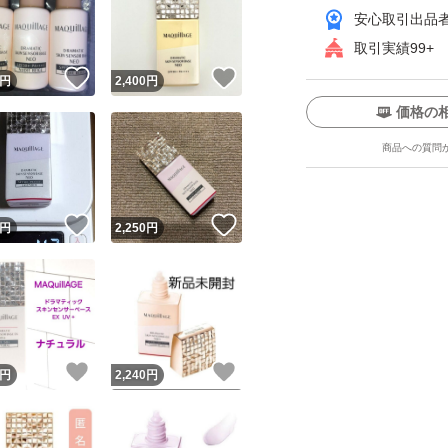
安心取引出品
取引実績99+
！
いいね！
いいね！
円
2,400
円
価格の
商品への質問
ユーザーの実績について
！
いいね！
いいね！
円
2,250
円
o!フリマが定めた一定の基準を満たしたユーザーにバッジを付与しています
出品者
この商品の情報をコピーします
取引出品者
Yahoo!フリマの基準をクリアした安心・安全なユーザーです
！
いいね！
いいね！
商品画像の
無断転載は禁止
されています
円
2,240
円
コピーされた情報は
必ずご自身の商品に合わせて編集
してください
コピーは
1商品につき1回
です
実績◯+
このユーザーはYahoo!フリマの取引を完了させた実績があり