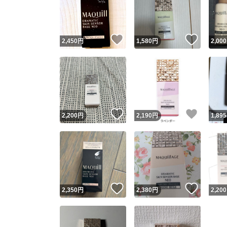
いいね！
いいね
2,450
円
1,580
円
2,000
いいね！
いいね
2,200
円
2,190
円
1,895
Yaho
安心取引
安心
いいね！
いいね
2,350
円
2,380
円
2,200
取引実績
取引