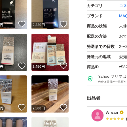
カテゴリ
コス
ブランド
MAQ
！
いいね！
いいね！
円
2,220
円
商品の状態
未使
配送の方法
おて
発送までの日数
2〜
発送元の地域
愛知
！
いいね！
いいね！
円
2,450
円
商品ID
z58
Yahoo!フリ
代金は運営が一旦預か
出品者
！
いいね！
いいね！
円
2,500
円
A_san