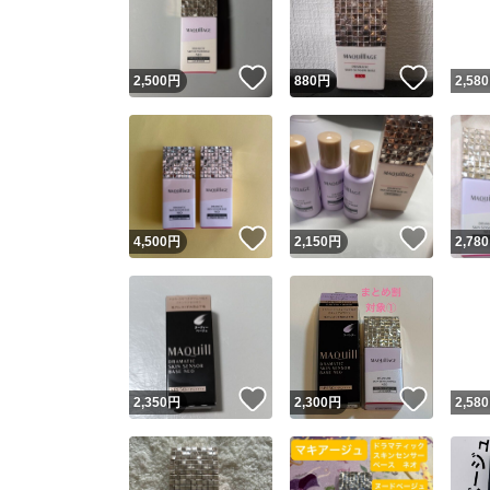
他フ
いいね！
いいね
2,500
円
880
円
2,580
スピード
※このバッ
スピ
いいね！
いいね
4,500
円
2,150
円
2,780
スピ
安心
いいね！
いいね
2,350
円
2,300
円
2,580