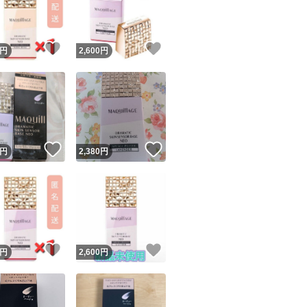
商品情報コピー機
リマ実績◯+
このユーザーは他フリマサービスでの取引実績があります
！
いいね！
いいね！
円
2,600
円
出品ページへ
&安心発送
キャンセル
ジは実績に基づく表示であり、発送を保証しているものではありません
このユーザーは高頻度で24時間以内＆設定した発送日数内に
ード＆安心発送
ます
！
いいね！
いいね！
円
2,380
円
ード発送
このユーザーは高頻度で24時間以内に発送しています
発送
このユーザーは設定した発送日数内に発送しています
！
いいね！
いいね！
円
2,600
円