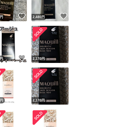
！
いいね！
いいね！
円
2,480
円
！
いいね！
円
2,170
円
円
2,170
円