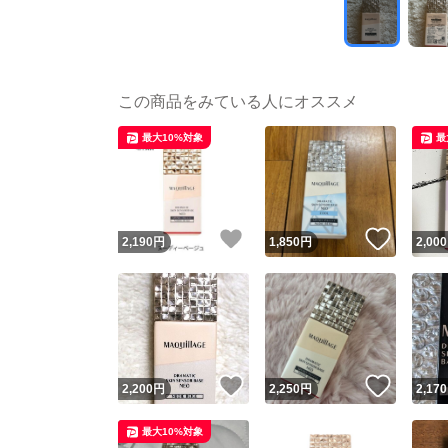
この商品をみている人にオススメ
最大10%対象
最
いいね！
いいね
2,190
円
1,850
円
2,000
いいね！
いいね
2,200
円
2,250
円
2,170
最大10%対象