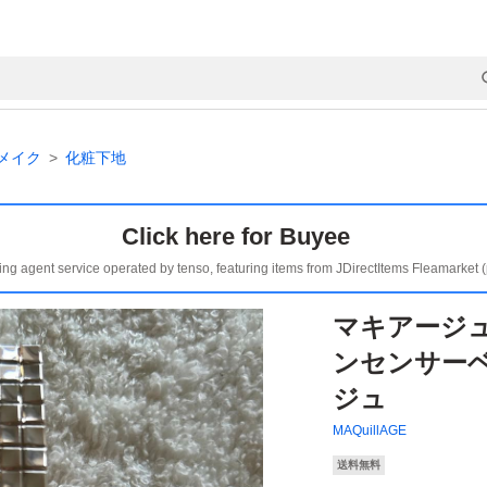
メイク
化粧下地
Click here for Buyee
ing agent service operated by tenso, featuring items from JDirectItems Fleamarket 
マキアージ
ンセンサーベ
ジュ
MAQuillAGE
送料無料