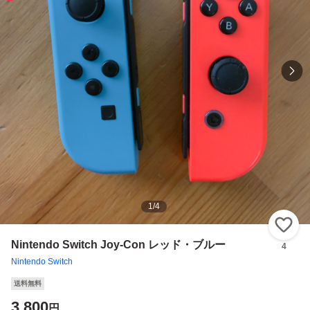
1
/
4
い
Nintendo Switch Joy-Con レッド・ブルー
4
Nintendo Switch
送料無料
3,800
円