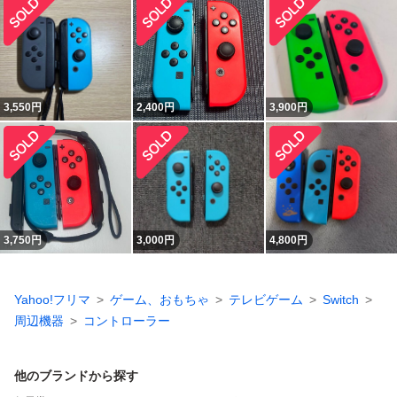
3,550
円
2,400
円
3,900
円
3,750
円
3,000
円
4,800
円
Yahoo!フリマ
ゲーム、おもちゃ
テレビゲーム
Switch
周辺機器
コントローラー
他のブランドから探す