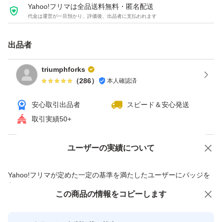
Yahoo!フリマは全品送料無料・匿名配送
代金は運営が一旦預かり、評価後、出品者に支払われます
出品者
triumphforks
（
286
）
本人確認済
安心取引出品者
スピード＆安心発送
取引実績50+
ユーザーの実績について
価格の相談
商品への質問
商品への質問からの値下げ交渉、不適切なカテゴリ変更依頼は禁止です
Yahoo!フリマが定めた一定の基準を満たしたユーザーにバッジを
付与しています
この商品をみている人にオススメ
この商品の情報をコピーします
安心取引出品者
最大10%対象
最大10%対象
Yahoo!フリマの基準をクリアした安