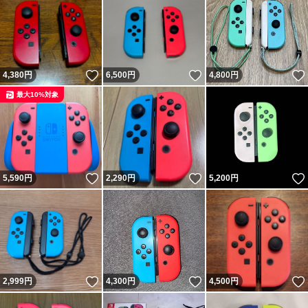
いいね！
いいね！
4,380
円
6,500
円
4,800
円
最大10%対象
いいね！
いいね！
5,590
円
2,290
円
5,200
円
いいね！
いいね！
2,999
円
4,300
円
4,500
円