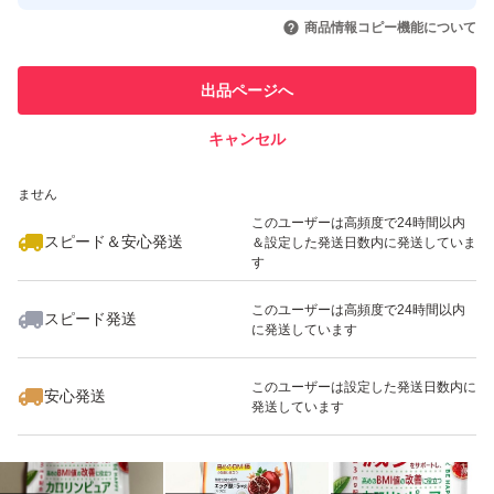
取引実績◯+
【保管方法】
いいね！
いいね！
900
円
1,899
円
1,899
円
引を完了させた実績があります
商品情報コピー機能について
直射日光や高温多湿を避けて保管してください。
最大10%対象
最大10%対象
このユーザーは他フリマサービス
他フリマ実績◯+
出品ページへ
での取引実績があります
毎日の生活習慣を見直したい方や、健康的な体づくりを意
キャンセル
スピード&安心発送
識したい方に取り入れやすいサプリメントです。無理なく
いいね！
いいね！
970
※このバッジは実績に基づく表示であり、発送を保証しているものではあり
円
1,899
円
450
円
続けられる習慣づくりにお役立てください。
ません
最大10%対象
このユーザーは高頻度で24時間以内
スピード＆安心発送
＆設定した発送日数内に発送していま
s726 0 160 $$622
す
このユーザーは高頻度で24時間以内
スピード発送
に発送しています
いいね！
いいね！
999
円
900
円
1,170
円
最大10%対象
このユーザーは設定した発送日数内に
安心発送
発送しています