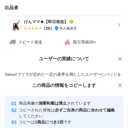
準に基づいた工場で製造されており、品質面にも配慮され
出品者
ています。
けんママ★【即日発送】
（
28
）
本人確認済
飲み方は簡単で、1日2粒を目安に水やぬるま湯と一緒に
お召し上がりください。粒タイプで持ち運びもしやすく、
スピード発送
取引実績30+
外出先でも手軽に続けられます。
ユーザーの実績について
価格の相談
商品への質問
【内容量】
商品への質問からの値下げ交渉、不適切なカテゴリ変更依頼は禁止です
Yahoo!フリマが定めた一定の基準を満たしたユーザーにバッジを
60粒（約30日分）
付与しています
この商品をみている人にオススメ
この商品の情報をコピーします
安心取引出品者
【お召し上がり方】
最大10%対象
最大10%対象
最大10%対象
Yahoo!フリマの基準をクリアした安
安心取引出品者
1日2粒を目安に、水またはぬるま湯とともにお召し上が
商品画像の
無断転載は禁止
されています
心・安全なユーザーです
コピーされた情報は
必ずご自身の商品に合わせて編集
りください。
取引実績
してください
コピーは
1商品につき1回
です
このユーザーはYahoo!フリマの取