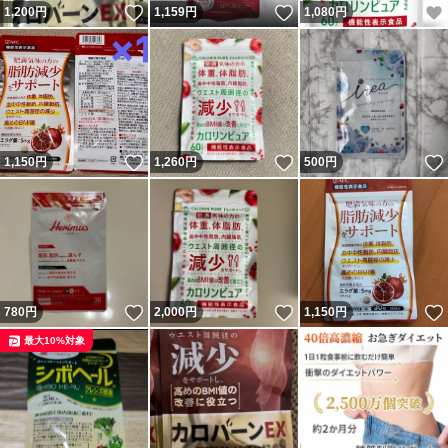
いいね！
いいね！
1,200
円
1,159
円
1,080
円
いいね！
いいね！
1,150
円
1,260
円
500
円
いいね！
いいね！
780
円
2,000
円
1,150
円
最大10%対象