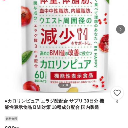
1
/
10
い
●カロリンピュア エラグ酸配合 サプリ 30日分 機
0
能性表示食品 BMI対策 18種成分配合 国内製造
送料無料