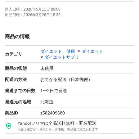
重や体脂肪、血中中性脂肪、内臓脂肪、ウエスト周囲径の
購入日時：
2026年5月11日 09:00
減少をサポートし、高めのBMI値の改善に役立つことが報
出品日時：
2026年3月26日 18:33
告されています。日々の食事とあわせて取り入れること
で、バランスの良い生活習慣づくりをサポートします。
商品の情報
ダイエット、健康
ダイエット
さらに、桑の葉やウーロン茶エキス、酪酸菌、ショウガエ
カテゴリ
ダイエットサプリ
キス、黒胡椒抽出物、唐辛子、ヒハツエキス、コンブチ
商品の状態
未使用
ャ、L-カルニチン、食物繊維（イヌリン・難消化性デキス
配送の方法
おてがる配送（日本郵便）
トリン）など、18種類のサポート成分をバランスよく配
発送までの日数
1〜2日で発送
合しています。毎日の食生活が気になる方にも取り入れや
すい設計です。
発送元の地域
北海道
商品ID
z582409680
また、毎日続けることを考え、着色料や香料などを含まな
Yahoo!フリマは全品送料無料・匿名配送
代金は運営が一旦預かり、評価後、出品者に支払われます
いシンプルな設計にこだわっています。国内の品質管理基