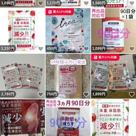
いいね！
いいね！
1,000
円
1,170
円
1,580
円
最大10%対象
いいね！
いいね！
1,150
円
450
円
1,099
円
最大10%対象
いいね！
いいね！
2,780
円
750
円
1,899
円