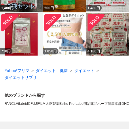
1,400
円
500
円
1,480
円
710
円
1,050
円
4,180
円
Yahoo!フリマ
ダイエット、健康
ダイエット
ダイエットサプリ
他のブランドから探す
FANCL
VitabridC
FUJIFILM
大正製薬
Esthe Pro Labo
明治薬品
ハーブ健康本舗
DH