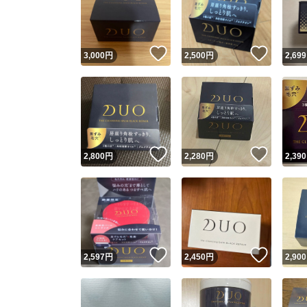
いいね！
いいね
3,000
円
2,500
円
2,699
いいね！
いいね
2,800
円
2,280
円
2,390
Yaho
安心取引
安心
いいね！
いいね
2,597
円
2,450
円
2,900
取引実績
取引