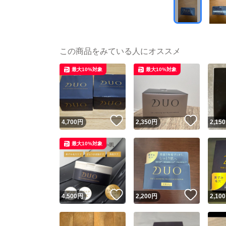
この商品をみている人にオススメ
最大10%対象
最大10%対象
いいね！
いいね
4,700
円
2,350
円
2,150
最大10%対象
いいね！
いいね
4,500
円
2,200
円
2,100