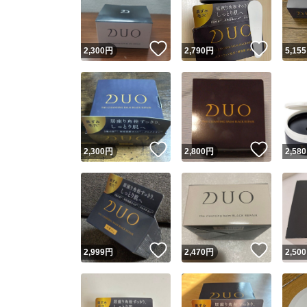
他フ
いいね！
いいね
2,300
円
2,790
円
5,155
スピード
※このバッ
スピ
いいね！
いいね
2,300
円
2,800
円
2,580
スピ
安心
いいね！
いいね
2,999
円
2,470
円
2,500