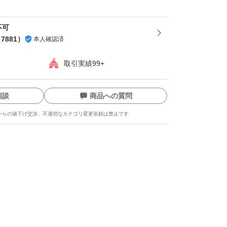
不可
（
7881
）
本人確認済
取引実績99+
相談
商品への質問
からの値下げ交渉、不適切なカテゴリ変更依頼は禁止です