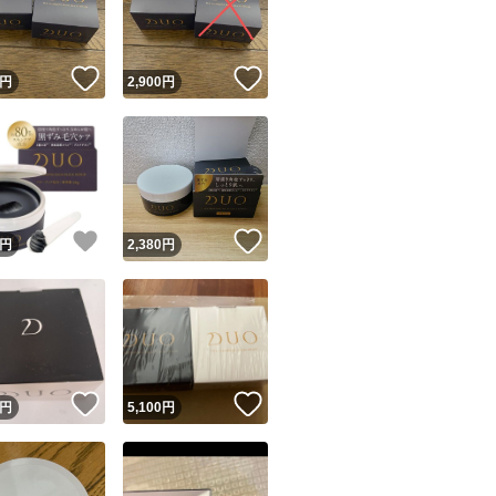
商品情報コピー機
リマ実績◯+
このユーザーは他フリマサービスでの取引実績があります
！
いいね！
いいね！
円
2,900
円
出品ページへ
&安心発送
キャンセル
ジは実績に基づく表示であり、発送を保証しているものではありません
このユーザーは高頻度で24時間以内＆設定した発送日数内に
ード＆安心発送
ます
！
いいね！
いいね！
円
2,380
円
ード発送
このユーザーは高頻度で24時間以内に発送しています
発送
このユーザーは設定した発送日数内に発送しています
！
いいね！
いいね！
円
5,100
円