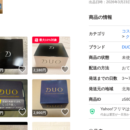
出品日時：
2026年3月23日 
商品の情報
コス
カテゴリ
ク
最大10%対象
ブランド
DU
商品の状態
未使
配送の方法
おて
！
いいね！
いいね！
円
2,180
円
発送までの日数
3〜
発送元の地域
北海
商品ID
z58
Yahoo!フリ
！
いいね！
いいね！
円
2,900
円
代金は運営が一旦預か