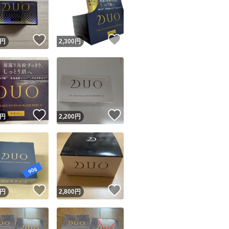
！
いいね！
いいね！
円
2,300
円
ユーザーの実績について
！
いいね！
いいね！
円
2,200
円
o!フリマが定めた一定の基準を満たしたユーザーにバッジを付与しています
出品者
この商品の情報をコピーします
取引出品者
Yahoo!フリマの基準をクリアした安心・安全なユーザーです
！
いいね！
いいね！
商品画像の
無断転載は禁止
されています
円
2,800
円
コピーされた情報は
必ずご自身の商品に合わせて編集
してください
コピーは
1商品につき1回
です
実績◯+
このユーザーはYahoo!フリマの取引を完了させた実績があり