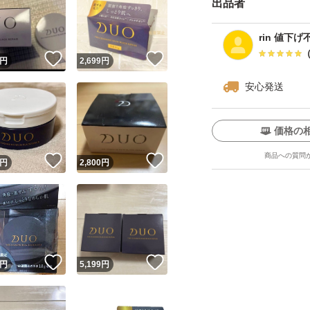
出品者
rin 値下げ
！
いいね！
いいね！
円
2,699
円
安心発送
価格の
商品への質問
！
いいね！
いいね！
円
2,800
円
！
いいね！
いいね！
円
5,199
円