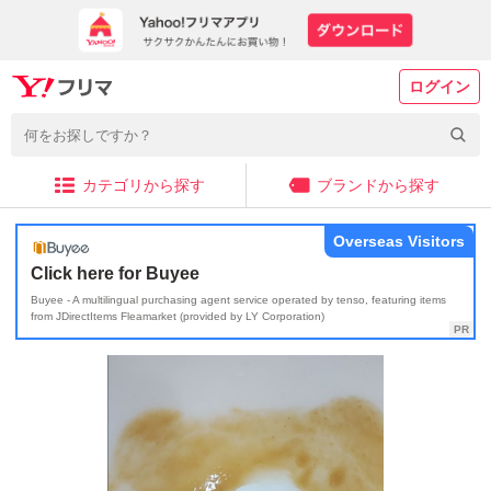
ログイン
カテゴリから探す
ブランドから探す
Overseas Visitors
Click here for Buyee
Buyee - A multilingual purchasing agent service operated by tenso, featuring items
from JDirectItems Fleamarket (provided by LY Corporation)