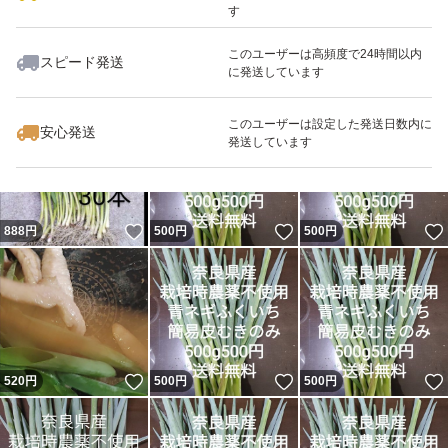
す
このユーザーは高頻度で24時間以内
スピード発送
に発送しています
いいね！
いいね！
600
円
999
円
1,200
円
最大10%対象
このユーザーは設定した発送日数内に
安心発送
発送しています
いいね！
いいね！
888
円
500
円
500
円
いいね！
いいね！
520
円
500
円
500
円