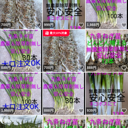
いいね！
いいね！
700
円
999
円
1,988
円
最大10%対象
いいね！
いいね！
888
円
700
円
888
円
いいね！
いいね！
1,988
円
888
円
939
円