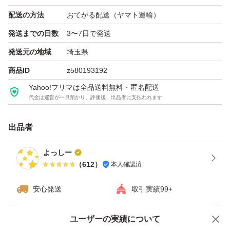
配送の方法
おてがる配送（ヤマト運輸）
発送までの日数
3〜7日で発送
発送元の地域
埼玉県
商品ID
z580193192
Yahoo!フリマは全品送料無料・匿名配送
代金は運営が一旦預かり、評価後、出品者に支払われます
出品者
よっしー
（
612
）
本人確認済
安心発送
取引実績99+
ユーザーの実績について
価格の相談
商品への質問