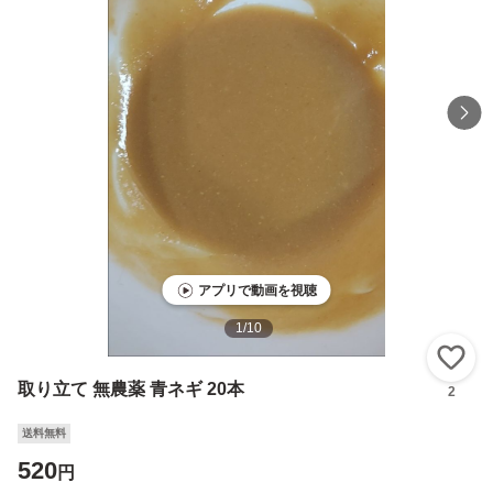
アプリで動画を視聴
1
/
10
い
取り立て 無農薬 青ネギ 20本
2
送料無料
520
円