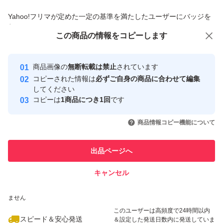
商品への質問からの値下げ交渉、不適切なカテゴリ変更依頼は禁止です
Yahoo!フリマが定めた一定の基準を満たしたユーザーにバッジを
付与しています
この商品をみている人にオススメ
この商品の情報をコピーします
安心取引出品者
最大10%対象
最大10%対象
最大10%対象
Yahoo!フリマの基準をクリアした安
安心取引出品者
商品画像の
無断転載は禁止
されています
心・安全なユーザーです
コピーされた情報は
必ずご自身の商品に合わせて編集
取引実績
してください
コピーは
1商品につき1回
です
このユーザーはYahoo!フリマの取
取引実績◯+
いいね！
いいね！
500
円
500
円
595
円
引を完了させた実績があります
商品情報コピー機能について
最大10%対象
このユーザーは他フリマサービス
他フリマ実績◯+
出品ページへ
での取引実績があります
キャンセル
スピード&安心発送
いいね！
いいね！
500
※このバッジは実績に基づく表示であり、発送を保証しているものではあり
円
1,988
円
520
円
ません
このユーザーは高頻度で24時間以内
スピード＆安心発送
＆設定した発送日数内に発送していま