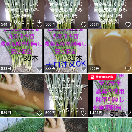
いいね！
いいね！
500
円
500
円
500
円
いいね！
いいね！
888
円
888
円
520
円
最大10%対象
いいね！
いいね！
520
円
500
円
1,188
円