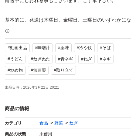
輸送中にしおれる事もございます、ご了承下さい。
基本的に、発送は木曜日、金曜日、土曜日のいずれかにな
ります。受けた注文の状況により変動しますのでご了承下
さい。
#
動画出品
#
味噌汁
#
薬味
#
冷や奴
#
そば
#
うどん
#
ねぎぬた
#
青ネギ
#
ねぎ
#
ネギ
#
炒め物
#
無農薬
#
取り立て
出品日時：
2026年3月22日 20:21
商品の情報
カテゴリ
食品
野菜
ねぎ
商品の状態
未使用