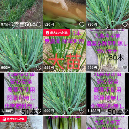
いいね！
いいね！
975
円
520
円
790
円
最大10%対象
いいね！
いいね！
900
円
999
円
999
円
いいね！
いいね！
1,188
円
900
円
1,188
円
最大10%対象