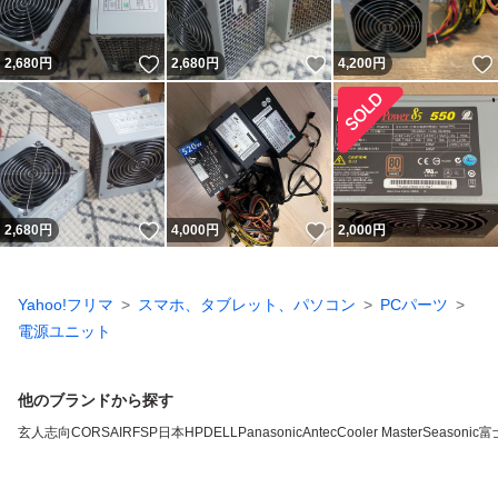
いいね！
いいね！
2,680
円
2,680
円
4,200
円
いいね！
いいね！
2,680
円
4,000
円
2,000
円
Yahoo!フリマ
スマホ、タブレット、パソコン
PCパーツ
電源ユニット
他のブランドから探す
玄人志向
CORSAIR
FSP
日本HP
DELL
Panasonic
Antec
Cooler Master
Seasonic
富