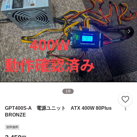
1
/
8
い
GPT400S-A 電源ユニット ATX 400W 80Plus
1
BRONZE
送料無料