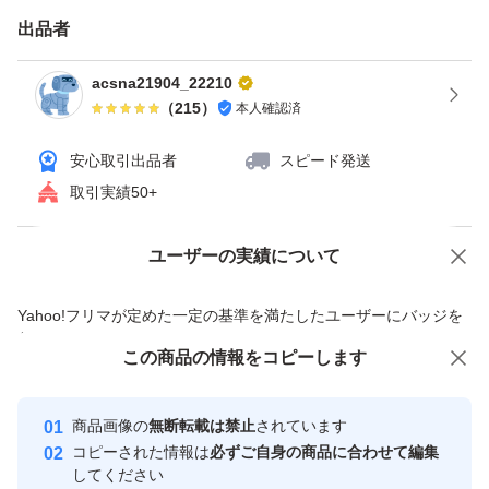
出品者
電源ケーブル必要な方は+300円でお付けしますので、購
入前に一言コメントください。
acsna21904_22210
（
215
）
本人確認済
管理番号：260425C
安心取引出品者
スピード発送
取引実績50+
ユーザーの実績について
価格の相談
商品への質問
商品への質問からの値下げ交渉、不適切なカテゴリ変更依頼は禁止です
Yahoo!フリマが定めた一定の基準を満たしたユーザーにバッジを
付与しています
この商品をみている人にオススメ
この商品の情報をコピーします
安心取引出品者
Yahoo!フリマの基準をクリアした安
安心取引出品者
商品画像の
無断転載は禁止
されています
心・安全なユーザーです
コピーされた情報は
必ずご自身の商品に合わせて編集
取引実績
してください