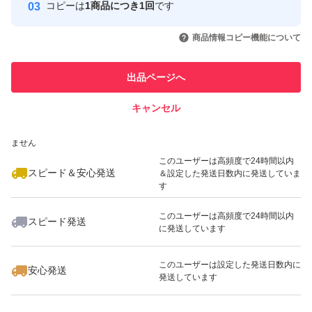
コピーは
1商品につき1回
です
このユーザーはYahoo!フリマの取
取引実績◯+
いいね！
いいね！
1,850
円
3,500
円
2,000
円
引を完了させた実績があります
商品情報コピー機能について
このユーザーは他フリマサービス
他フリマ実績◯+
出品ページへ
での取引実績があります
キャンセル
スピード&安心発送
いいね！
いいね！
2,310
※このバッジは実績に基づく表示であり、発送を保証しているものではあり
円
4,444
円
2,310
円
ません
このユーザーは高頻度で24時間以内
スピード＆安心発送
＆設定した発送日数内に発送していま
す
このユーザーは高頻度で24時間以内
スピード発送
に発送しています
いいね！
いいね！
2,500
円
3,400
円
1,400
円
このユーザーは設定した発送日数内に
安心発送
発送しています