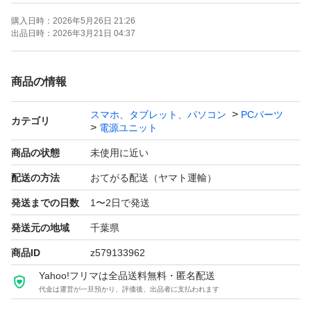
- 効率: 80%
購入日時：
2026年5月26日 21:26
出品日時：
2026年3月21日 04:37
電圧チェッカーで電源の出力確認、ファンの異音なし正常
動作を確認しております。
商品の情報
（※試験に利用した電圧チェッカーと電源ケーブルは付属
スマホ、タブレット、パソコン
PCパーツ
しません。）
カテゴリ
電源ユニット
商品の状態
未使用に近い
配送の方法
おてがる配送（ヤマト運輸）
ピン構成
発送までの日数
1〜2日で発送
・24/20ピン メインATX電源コネクター x1
・8ピン ATX12V/EPS12V CPU補助電源コネクター x1
発送元の地域
千葉県
・6ピン PCI Express電源コネクター x1
商品ID
z579133962
・ペリフェラル4ピン電源コネクター x3
Yahoo!フリマは全品送料無料・匿名配送
代金は運営が一旦預かり、評価後、出品者に支払われます
・SATA電源コネクター x6