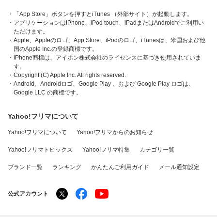
・「App Store」ボタンを押すとiTunes （外部サイト）が起動します。
・アプリケーションはiPhone、iPod touch、iPadまたはAndroidでご利用い
ただけます。
・Apple、Appleのロゴ、App Store、iPodのロゴ、iTunesは、米国および他
国のApple Inc.の登録商標です。
・iPhone商標は、アイホン株式会社のライセンスに基づき使用されていま
す。
・Copyright (C) Apple Inc. All rights reserved.
・Android、Androidロゴ、Google Play 、および Google Play ロゴは、
Google LLC の商標です。
Yahoo!フリマについて
Yahoo!フリマについて
Yahoo!フリマからのお知らせ
Yahoo!フリマトピックス
Yahoo!フリマ特集
カテゴリ一覧
ブランド一覧
ランキング
かんたんご利用ガイド
メール通知設定
公式アカウント