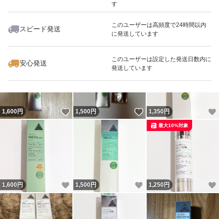
す
このユーザーは高頻度で24時間以内
スピード発送
に発送しています
いいね！
いいね！
2,500
円
1,980
円
1,580
円
このユーザーは設定した発送日数内に
安心発送
発送しています
いいね！
いいね！
1,600
円
1,500
円
1,350
円
最大10%対象
いいね！
いいね！
1,600
円
1,500
円
1,250
円