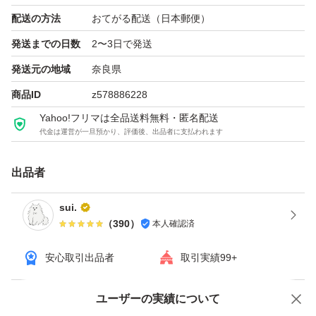
配送の方法
おてがる配送（日本郵便）
発送までの日数
2〜3日で発送
発送元の地域
奈良県
商品ID
z578886228
Yahoo!フリマは全品送料無料・匿名配送
代金は運営が一旦預かり、評価後、出品者に支払われます
出品者
sui.
（
390
）
本人確認済
安心取引出品者
取引実績99+
ユーザーの実績について
価格の相談
商品への質問