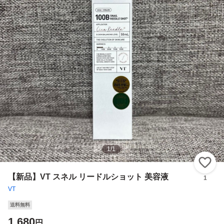
1
/
1
い
【新品】VT スネル リードルショット 美容液
1
VT
送料無料
1,680
円