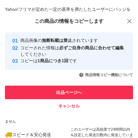
商品への質問からの値下げ交渉、不適切なカテゴリ変更依頼は禁止です
Yahoo!フリマが定めた一定の基準を満たしたユーザーにバッジを
付与しています
この商品をみている人にオススメ
この商品の情報をコピーします
安心取引出品者
最大10%対象
Yahoo!フリマの基準をクリアした安
安心取引出品者
商品画像の
無断転載は禁止
されています
心・安全なユーザーです
コピーされた情報は
必ずご自身の商品に合わせて編集
取引実績
してください
コピーは
1商品につき1回
です
このユーザーはYahoo!フリマの取
取引実績◯+
いいね！
いいね！
1,980
円
1,280
円
1,900
円
引を完了させた実績があります
商品情報コピー機能について
最大10%対象
最大10%対象
このユーザーは他フリマサービス
他フリマ実績◯+
出品ページへ
での取引実績があります
キャンセル
スピード&安心発送
いいね！
いいね！
1,890
※このバッジは実績に基づく表示であり、発送を保証しているものではあり
円
899
円
1,900
円
ません
最大10%対象
このユーザーは高頻度で24時間以内
スピード＆安心発送
＆設定した発送日数内に発送していま