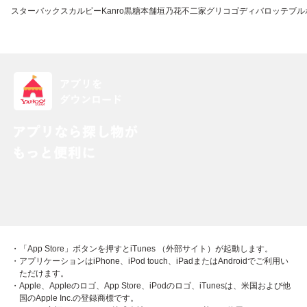
スターバックス
カルビー
Kanro
黒糖本舗垣乃花
不二家
グリコ
ゴディバ
ロッテ
ブル
・「App Store」ボタンを押すとiTunes （外部サイト）が起動します。
・アプリケーションはiPhone、iPod touch、iPadまたはAndroidでご利用い
ただけます。
・Apple、Appleのロゴ、App Store、iPodのロゴ、iTunesは、米国および他
国のApple Inc.の登録商標です。