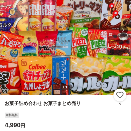
1
/
13
い
お菓子詰め合わせ お菓子まとめ売り
5
送料無料
4,990
円