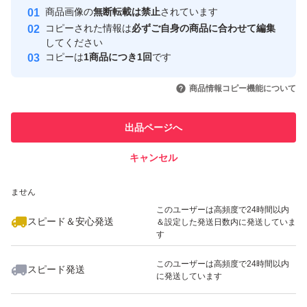
● 湖池屋 スティックポテト のりしお味
Yahoo!フリマの基準をクリアした安
安心取引出品者
商品画像の
無断転載は禁止
されています
心・安全なユーザーです
● 湖池屋 スティックポテト カラムーチョホットチリ味
コピーされた情報は
必ずご自身の商品に合わせて編集
取引実績
してください
● 亀田製菓 ハッピーターン小袋
コピーは
1商品につき1回
です
● ロッテ トッポ
このユーザーはYahoo!フリマの取
取引実績◯+
いいね！
いいね！
4,000
円
3,980
円
4,990
円
引を完了させた実績があります
● ロッテ トッポ 大人の味わいビター
商品情報コピー機能について
最大10%対象
最大10%対象
● ブルボン アルフォート
このユーザーは他フリマサービス
他フリマ実績◯+
出品ページへ
での取引実績があります
● リスカ しっとりチョコ
● フルタ製菓 フルタ チョコチップクッキー
キャンセル
スピード&安心発送
● フルタ製菓 特濃ミルククッキー
いいね！
いいね！
3,300
※このバッジは実績に基づく表示であり、発送を保証しているものではあり
円
3,300
円
3,600
円
ません
このユーザーは高頻度で24時間以内
再利用ダンボールに直接入れて発送します(気泡緩衝材、
スピード＆安心発送
＆設定した発送日数内に発送していま
す
プチプチは使用しません)
配送中の割れ、溶けが生じる可能性がありますことをご了
このユーザーは高頻度で24時間以内
スピード発送
に発送しています
いいね！
いいね！
5,999
円
4,990
円
4,990
円
承ください