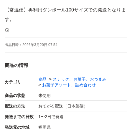
【常温便】再利用ダンボール100サイズでの発送となりま
す。
常温便のため、溶けや崩れなどが発生する可能性がござい
ますので予めご了承ください。
出品日時：
2026年3月20日 07:54
ご理解ご了承頂ける方のみご購入お願いします m(__)m
商品の情報
★★即購入OK！！ お値下げ／バラ売り不可
食品
スナック、お菓子、おつまみ
カテゴリ
お菓子アソート、詰め合わせ
九州しょうゆ味
商品の状態
未使用
●じゃがりこ ●ポテトチップス ●堅あげポテト【地域限
配送の方法
おてがる配送（日本郵便）
定】
発送までの日数
1〜2日で発送
カール●うすあじ ●チーズ味【西日本限定】
発送元の地域
福岡県