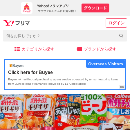
ログイン
カテゴリから探す
ブランドから探す
Overseas Visitors
Click here for Buyee
Buyee - A multilingual purchasing agent service operated by tenso, featuring items
from JDirectItems Fleamarket (provided by LY Corporation)