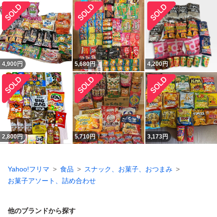
4,900
円
5,680
円
4,200
円
2,800
円
5,710
円
3,173
円
Yahoo!フリマ
食品
スナック、お菓子、おつまみ
お菓子アソート、詰め合わせ
他のブランドから探す