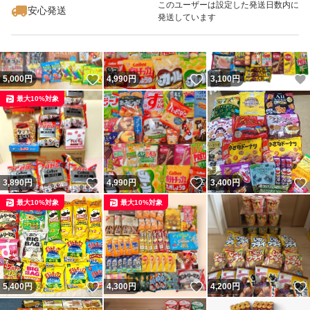
このユーザーは設定した発送日数内に
安心発送
発送しています
いいね！
いいね！
5,000
円
4,990
円
3,100
円
最大10%対象
いいね！
いいね！
3,890
円
4,990
円
3,400
円
最大10%対象
最大10%対象
いいね！
いいね！
5,400
円
4,300
円
4,200
円