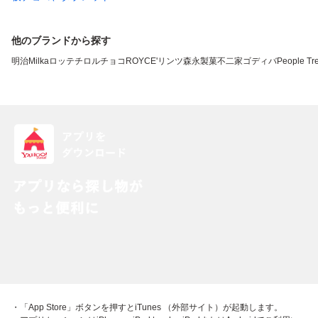
他のブランドから探す
明治
Milka
ロッテ
チロルチョコ
ROYCE'
リンツ
森永製菓
不二家
ゴディバ
People Tr
・「App Store」ボタンを押すとiTunes （外部サイト）が起動します。