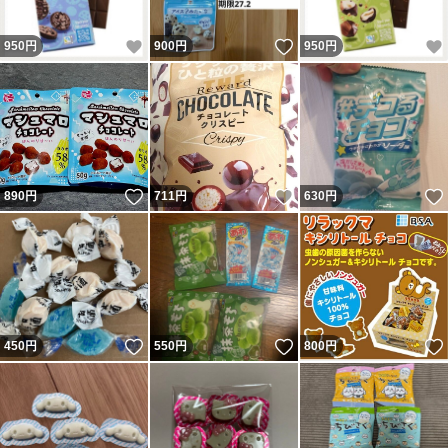
いいね！
いいね！
950
円
900
円
950
円
いいね！
いいね！
890
円
711
円
630
円
いいね！
いいね！
450
円
550
円
800
円