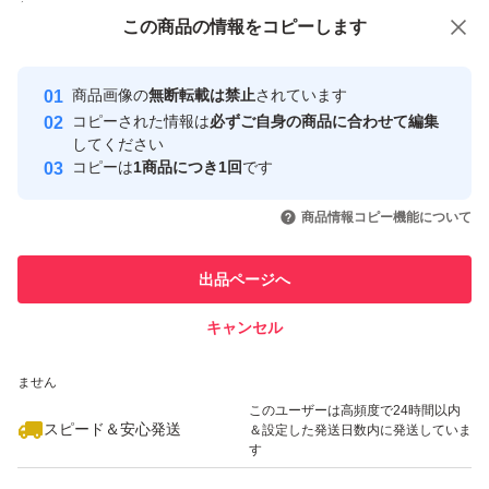
付与しています
この商品をみている人にオススメ
この商品の情報をコピーします
安心取引出品者
最大10%対象
最大10%対象
最大10%対象
Yahoo!フリマの基準をクリアした安
安心取引出品者
商品画像の
無断転載は禁止
されています
心・安全なユーザーです
コピーされた情報は
必ずご自身の商品に合わせて編集
取引実績
してください
コピーは
1商品につき1回
です
このユーザーはYahoo!フリマの取
取引実績◯+
いいね！
いいね！
550
円
600
円
530
円
引を完了させた実績があります
商品情報コピー機能について
このユーザーは他フリマサービス
他フリマ実績◯+
出品ページへ
での取引実績があります
キャンセル
スピード&安心発送
いいね！
いいね！
650
※このバッジは実績に基づく表示であり、発送を保証しているものではあり
円
700
円
550
円
ません
最大10%対象
このユーザーは高頻度で24時間以内
スピード＆安心発送
＆設定した発送日数内に発送していま
す