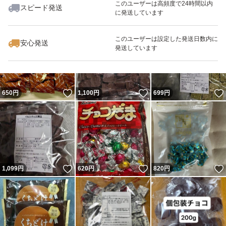
このユーザーは高頻度で24時間以内
スピード発送
に発送しています
いいね！
いいね！
550
円
800
円
700
円
このユーザーは設定した発送日数内に
安心発送
発送しています
いいね！
いいね！
650
円
1,100
円
699
円
いいね！
いいね！
1,099
円
620
円
820
円