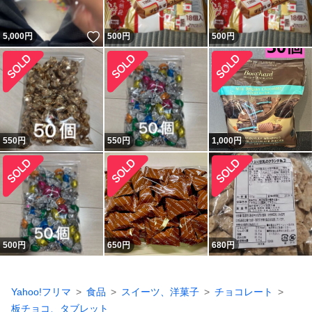
いいね！
5,000
円
500
円
500
円
550
円
550
円
1,000
円
500
円
650
円
680
円
Yahoo!フリマ
食品
スイーツ、洋菓子
チョコレート
板チョコ、タブレット