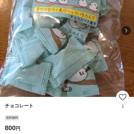
1
/
2
い
チョコレート
2
送料無料
800
円