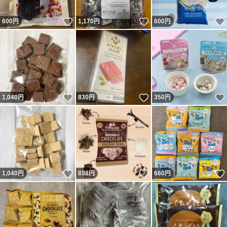
いいね！
いいね！
600
円
1,170
円
600
円
いいね！
いいね！
1,040
円
830
円
350
円
いいね！
いいね！
1,040
円
888
円
660
円