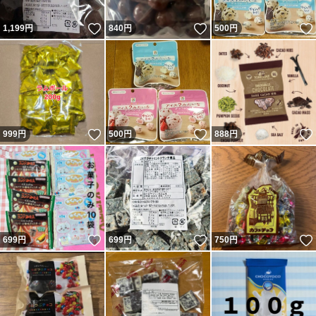
いいね！
いいね！
1,199
円
840
円
500
円
いいね！
いいね！
999
円
500
円
888
円
いいね！
いいね！
699
円
699
円
750
円