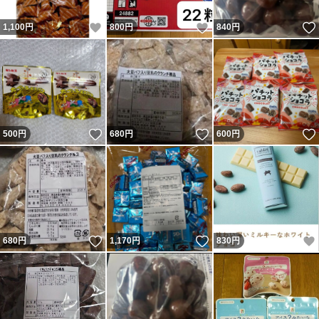
いいね！
いいね！
1,100
円
800
円
840
円
いいね！
いいね！
500
円
680
円
600
円
いいね！
いいね！
680
円
1,170
円
830
円