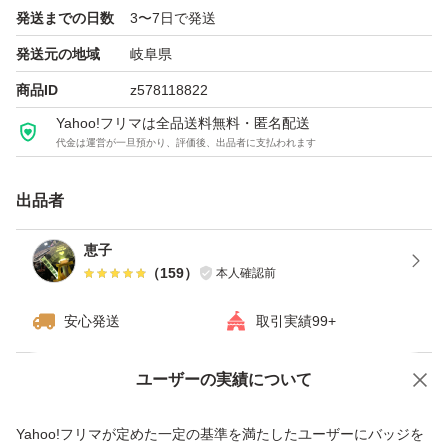
発送までの日数
3〜7日で発送
発送元の地域
岐阜県
商品ID
z578118822
Yahoo!フリマは全品送料無料・匿名配送
代金は運営が一旦預かり、評価後、出品者に支払われます
出品者
恵子
（
159
）
本人確認前
安心発送
取引実績99+
ユーザーの実績について
価格の相談
商品への質問
商品への質問からの値下げ交渉、不適切なカテゴリ変更依頼は禁止です
Yahoo!フリマが定めた一定の基準を満たしたユーザーにバッジを