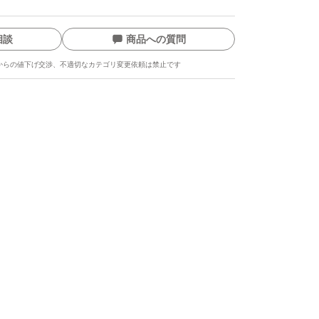
 アルコール不使用 / アレルギーテスト済み(全て
起こらないというわけではありません) / 敏感
相談
商品への質問
る連用テスト済み（全ての方の肌に合うという
からの値下げ交渉、不適切なカテゴリ変更依頼は禁止です
）/敏感肌パッチテスト済み（全ての方に皮フ
いうわけではありません）/小児による連用テ
方の肌に合うというわけではありません）
きめのパール1粒位
1粒位を手のひら全体で温めた後、 顔全体にや
す。
乾燥が気になる部分を手のひらで包みこむよう
せます。
ます