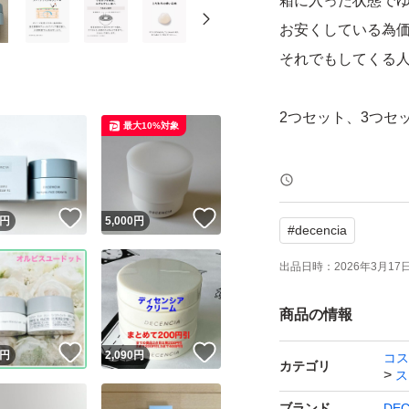
箱に入った状態で
お安くしている為価
それでもしてくる
2つセット、3つセ
最大10%対象
DECENCIAは
す。
！
いいね！
いいね！
円
5,000
円
#
decencia
ポーラ化成研究所
出品日時：
2026年3月17日 
敏感肌用保湿クリ
商品の情報
うるおいで満たし
！
いいね！
いいね！
円
2,090
円
コス
カテゴリ
ス
から肌をしっかり
ブランド
DEC