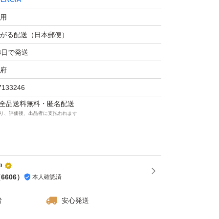
テクスチャーで肌をつつみ、独自技術「ヴァイ
用
ル」搭載で、肌表面にうるおいバリアのヴェー
がる配送（日本郵便）
3日で発送
クし、乾燥から肌を守ってしっとりとやわらか
府
7133246
マは全品送料無料・匿名配送
り、評価後、出品者に支払われます
中
使用方法にそった使い方での目安
（
6606
）
本人確認済
者
安心発送