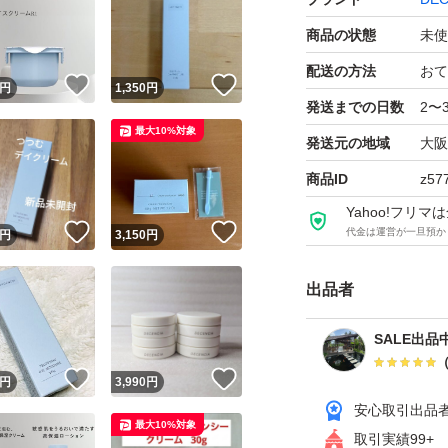
濃厚でなめらかな
商品の状態
未使
タサイクルヴェー
配送の方法
おて
！
いいね！
いいね！
円
1,350
円
ルを形成。
発送までの日数
2〜
外部刺激をブロッ
最大10%対象
発送元の地域
大阪
い肌に導きます。
商品ID
z57
Yahoo!フリ
【容量】
！
いいね！
いいね！
代金は運営が一旦預か
円
3,150
円
30g
出品者
【使用期間】
SALE出品
約1.5ヵ月 ※ご
！
いいね！
いいね！
円
3,990
円
安心取引出品
【その他】
最大10%対象
取引実績99+