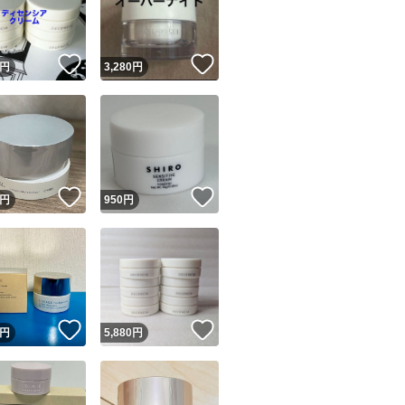
商品情報コピー機
※ 肌の状態に合わ
リマ実績◯+
このユーザーは他フリマサービスでの取引実績があります
せるなど、使用量
！
いいね！
いいね！
円
3,280
円
出品ページへ
&安心発送
キャンセル
ジは実績に基づく表示であり、発送を保証しているものではありません
このユーザーは高頻度で24時間以内＆設定した発送日数内に
ード＆安心発送
ます
！
いいね！
いいね！
円
950
円
ード発送
このユーザーは高頻度で24時間以内に発送しています
発送
このユーザーは設定した発送日数内に発送しています
！
いいね！
いいね！
円
5,880
円