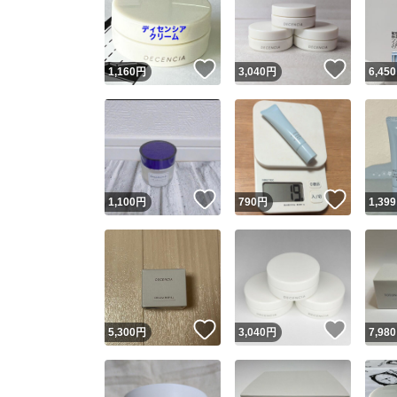
いいね！
いいね
1,160
円
3,040
円
6,450
いいね！
いいね
1,100
円
790
円
1,399
Yaho
安心取引
安心
いいね！
いいね
5,300
円
3,040
円
7,980
取引実績
取引