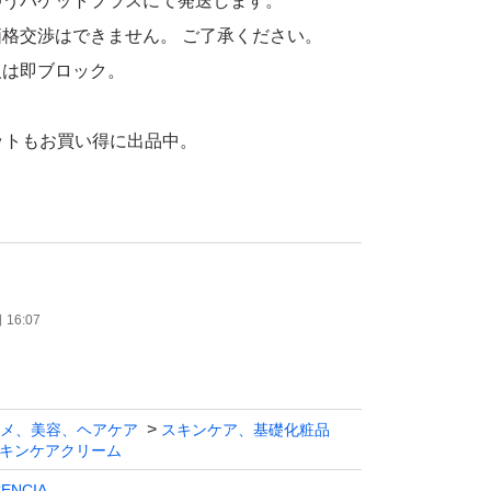
ゆうパケットプラスにて発送します。
格交渉はできません。 ご了承ください。
人は即ブロック。
ットもお買い得に出品中。
、ポーラ・オルビスグループの化粧品ブランドで
と開発、先進の角層研究から生まれました。
16:07
ーム
ながら、独自のバリア膜が乾燥などの外部刺激
メ、美容、ヘアケア
スキンケア、基礎化粧品
キンケアクリーム
守るクリーム。
ENCIA