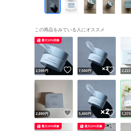
この商品をみている人にオススメ
最大10%対象
いいね！
いいね
2,599
円
7,500
円
2,222
いいね！
いいね
2,890
円
5,400
円
1,370
最大10%対象
最大10%対象