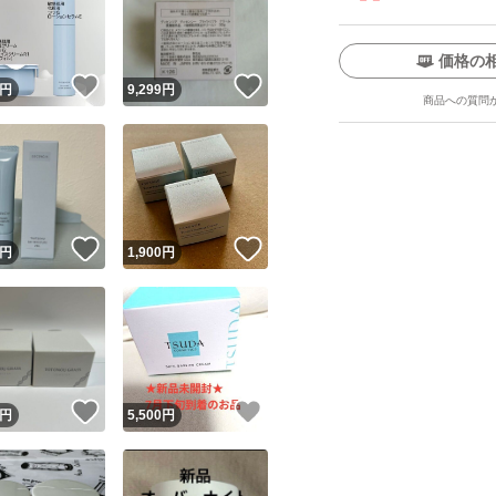
無香料 / 無着色 /
の方にアレルギーが
価格の
肌の方の協力によ
！
いいね！
いいね！
円
9,299
円
商品への質問
わけではありません
刺激が起こらないと
スト済み（全ての
ユーザーの実績について
！
いいね！
いいね！
【使用方法】
円
1,900
円
使用量の目安 : 大
o!フリマが定めた一定の基準を満たしたユーザーにバッジを付与しています
出品者
この商品の情報をコピーします
1.大きめのパール
取引出品者
Yahoo!フリマの基準をクリアした安心・安全なユーザーです
さしくなじませま
！
いいね！
いいね！
商品画像の
無断転載は禁止
されています
円
5,500
円
2.頬や目もとなど
コピーされた情報は
必ずご自身の商品に合わせて編集
してください
におさえ、浸透さ
コピーは
1商品につき1回
です
実績◯+
このユーザーはYahoo!フリマの取引を完了させた実績があり