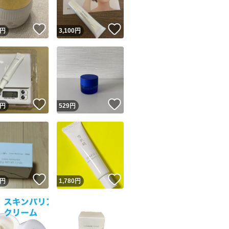
！
いいね！
いいね！
円
3,100
円
！
いいね！
いいね！
円
529
円
！
いいね！
いいね！
円
1,780
円