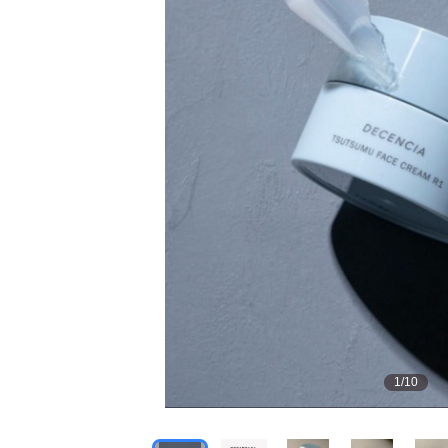
1
/
10