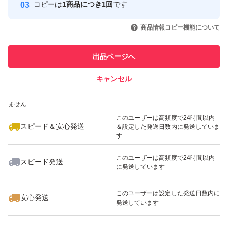
コピーは
1商品につき1回
です
このユーザーはYahoo!フリマの取
取引実績◯+
いいね！
いいね！
2,800
円
2,762
円
2,800
円
引を完了させた実績があります
商品情報コピー機能について
最大10%対象
このユーザーは他フリマサービス
他フリマ実績◯+
出品ページへ
での取引実績があります
キャンセル
スピード&安心発送
いいね！
いいね！
1,980
※このバッジは実績に基づく表示であり、発送を保証しているものではあり
円
2,762
円
3,280
円
ません
このユーザーは高頻度で24時間以内
スピード＆安心発送
＆設定した発送日数内に発送していま
す
このユーザーは高頻度で24時間以内
スピード発送
に発送しています
いいね！
いいね！
1,491
円
2,756
円
2,756
円
このユーザーは設定した発送日数内に
安心発送
発送しています