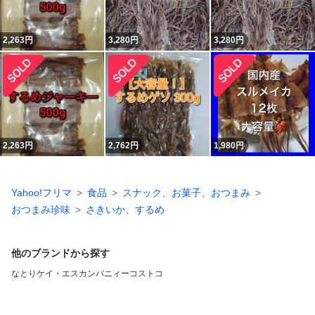
2,263
円
3,280
円
3,280
円
2,263
円
2,762
円
1,980
円
Yahoo!フリマ
食品
スナック、お菓子、おつまみ
おつまみ珍味
さきいか、するめ
他のブランドから探す
なとり
ケイ・エスカンパニィー
コストコ