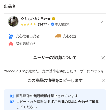
発送してから到着まで地域により2~5日、沖縄、離島は一
出品者
週間以上かかる場合がありますのでご了承ください。
☆ももた&くろた★
（
3477
）
本人確認済
安心取引出品者
安心発送
取引実績99+
ユーザーの実績について
価格の相談
商品への質問
商品への質問からの値下げ交渉、不適切なカテゴリ変更依頼は禁止です
Yahoo!フリマが定めた一定の基準を満たしたユーザーにバッジを
付与しています
この商品をみている人にオススメ
この商品の情報をコピーします
安心取引出品者
最大10%対象
最大10%対象
Yahoo!フリマの基準をクリアした安
安心取引出品者
商品画像の
無断転載は禁止
されています
心・安全なユーザーです
コピーされた情報は
必ずご自身の商品に合わせて編集
取引実績
してください