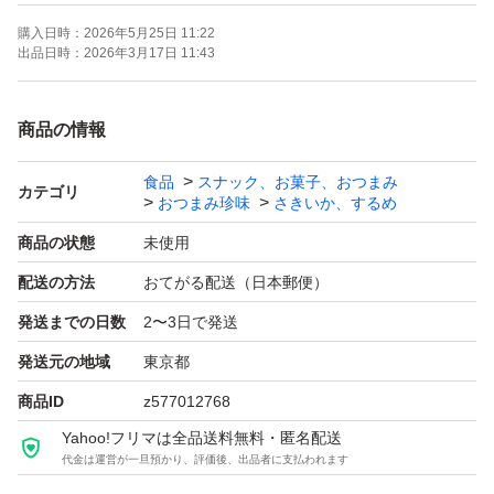
風味が保たれます。
購入日時：
2026年5月25日 11:22
出品日時：
2026年3月17日 11:43
しばらく召し上がらない時は冷凍庫で保管しますと１年以
上美味しく召し上がれます。
商品の情報
食品
スナック、お菓子、おつまみ
画像は参考画像になります。
カテゴリ
おつまみ珍味
さきいか、するめ
商品の状態
未使用
実際に発送する商品は、画像のロットの中のスルメ4枚に
配送の方法
おてがる配送（日本郵便）
なります。
発送までの日数
2〜3日で発送
◆賞味期限 画像参照又はそれより新しい期限
発送元の地域
東京都
商品ID
z577012768
◆発送方法 ２つ折りにしておてがる配送にて発送いたし
Yahoo!フリマは全品送料無料・匿名配送
代金は運営が一旦預かり、評価後、出品者に支払われます
ます。