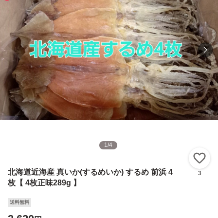
1
/
4
い
北海道近海産 真いか(するめいか) するめ 前浜 4
3
枚【 4枚正味289g 】
送料無料