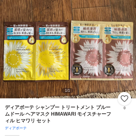
1
/
1
い
ディアボーテ シャンプー トリートメント ブルー
0
ムドール ヘアマスク HIMAWARI モイスチャーフ
ィル ヒマワリ セット
ディアボーテ