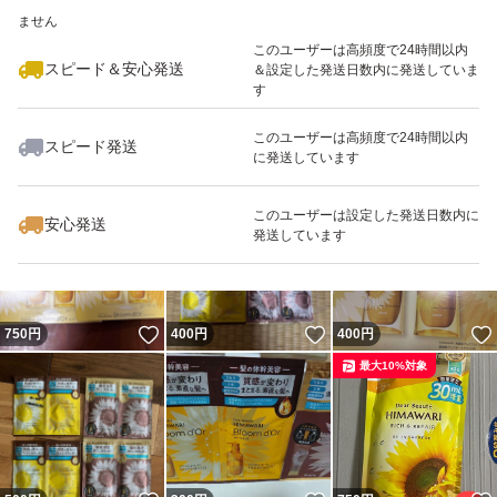
いいね！
いいね！
500
※このバッジは実績に基づく表示であり、発送を保証しているものではあり
円
600
円
400
円
ません
このユーザーは高頻度で24時間以内
スピード＆安心発送
＆設定した発送日数内に発送していま
す
このユーザーは高頻度で24時間以内
スピード発送
に発送しています
いいね！
いいね！
430
円
300
円
500
円
このユーザーは設定した発送日数内に
安心発送
発送しています
いいね！
いいね！
750
円
400
円
400
円
最大10%対象