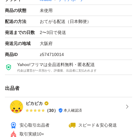
商品の状態
未使用
配送の方法
おてがる配送（日本郵便）
発送までの日数
2〜3日で発送
発送元の地域
大阪府
商品ID
z574710014
Yahoo!フリマは全品送料無料・匿名配送
代金は運営が一旦預かり、評価後、出品者に支払われます
出品者
ピカピカ
（
30
）
本人確認済
安心取引出品者
スピード＆安心発送
取引実績10+