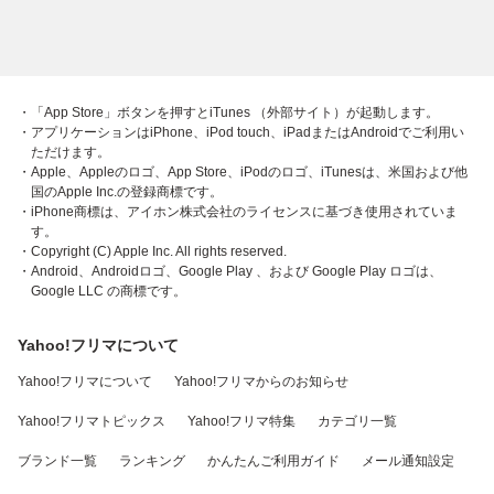
・「App Store」ボタンを押すとiTunes （外部サイト）が起動します。
・アプリケーションはiPhone、iPod touch、iPadまたはAndroidでご利用い
ただけます。
・Apple、Appleのロゴ、App Store、iPodのロゴ、iTunesは、米国および他
国のApple Inc.の登録商標です。
・iPhone商標は、アイホン株式会社のライセンスに基づき使用されていま
す。
・Copyright (C) Apple Inc. All rights reserved.
・Android、Androidロゴ、Google Play 、および Google Play ロゴは、
Google LLC の商標です。
Yahoo!フリマについて
Yahoo!フリマについて
Yahoo!フリマからのお知らせ
Yahoo!フリマトピックス
Yahoo!フリマ特集
カテゴリ一覧
ブランド一覧
ランキング
かんたんご利用ガイド
メール通知設定