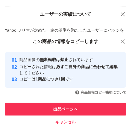
ユーザーの実績について
価格の相談
商品への質問
商品への質問からの値下げ交渉、不適切なカテゴリ変更依頼は禁止です
Yahoo!フリマが定めた一定の基準を満たしたユーザーにバッジを
付与しています
この商品をみている人にオススメ
この商品の情報をコピーします
安心取引出品者
最大10%対象
最大10%対象
Yahoo!フリマの基準をクリアした安
安心取引出品者
商品画像の
無断転載は禁止
されています
心・安全なユーザーです
コピーされた情報は
必ずご自身の商品に合わせて編集
取引実績
してください
コピーは
1商品につき1回
です
このユーザーはYahoo!フリマの取
取引実績◯+
いいね！
いいね！
400
円
350
円
500
円
引を完了させた実績があります
商品情報コピー機能について
このユーザーは他フリマサービス
他フリマ実績◯+
出品ページへ
での取引実績があります
キャンセル
スピード&安心発送