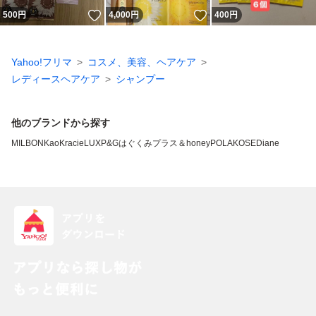
いいね！
いいね！
500
円
4,000
円
400
円
Yahoo!フリマ
コスメ、美容、ヘアケア
レディースヘアケア
シャンプー
他のブランドから探す
MILBON
Kao
Kracie
LUX
P&G
はぐくみプラス
＆honey
POLA
KOSE
Diane