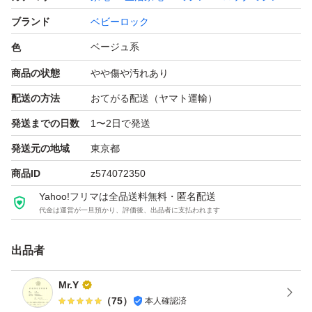
【 定価 】・メーカー希望小売価格155,000円
ブランド
ベビーロック
【 寸法 】・タテ280ヨコ340タカサ290mm 重さ7.7kg
ベージュ系
色
【ステッチ】・２本針４本ロック、１本針３本糸オーバー
ロック、１本針２本糸ロック、巻きロック縫い
商品の状態
やや傷や汚れあり
配送の方法
おてがる配送（ヤマト運輸）
【 機能 】・エアースルーシステム（自動エア糸通し）
発送までの日数
1〜2日で発送
・ワンタッチメスロック
発送元の地域
東京都
・手元ランプ
商品ID
z574072350
・差動送り機能
Yahoo!フリマは全品送料無料・匿名配送
・巻きロックダイヤルワンタッチ切り替え
代金は運営が一旦預かり、評価後、出品者に支払われます
・日本製
・自動針通し
出品者
・カーブ縫い
Mr.Y
・セーフティーストップ機構
（
75
）
本人確認済