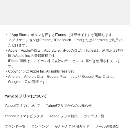
・「App Store」ボタンを押すとiTunes （外部サイト）が起動します。
・アプリケーションはiPhone、iPod touch、iPadまたはAndroidでご利用い
ただけます。
・Apple、Appleのロゴ、App Store、iPodのロゴ、iTunesは、米国および他
国のApple Inc.の登録商標です。
・iPhone商標は、アイホン株式会社のライセンスに基づき使用されていま
す。
・Copyright (C) Apple Inc. All rights reserved.
・Android、Androidロゴ、Google Play 、および Google Play ロゴは、
Google LLC の商標です。
Yahoo!フリマについて
Yahoo!フリマについて
Yahoo!フリマからのお知らせ
Yahoo!フリマトピックス
Yahoo!フリマ特集
カテゴリ一覧
ブランド一覧
ランキング
かんたんご利用ガイド
メール通知設定