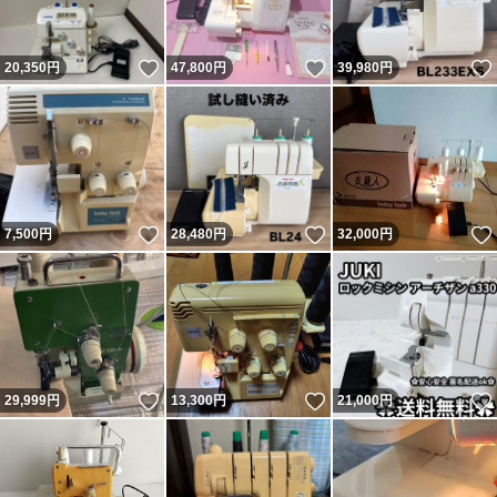
いいね！
いいね！
20,350
円
47,800
円
39,980
円
いいね！
いいね！
7,500
円
28,480
円
32,000
円
いいね！
いいね！
29,999
円
13,300
円
21,000
円