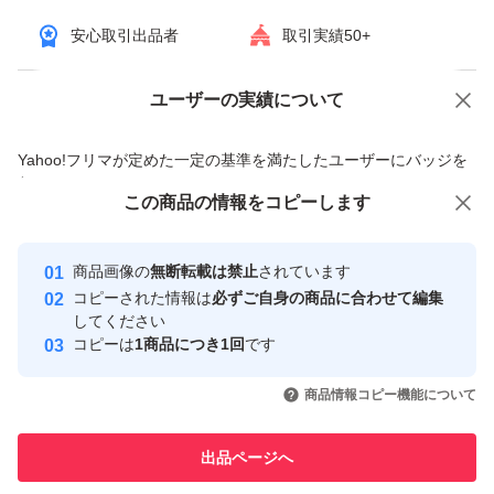
・サイドカバー開閉
安心取引出品者
取引実績50+
【 状態 】・中古品
ユーザーの実績について
価格の相談
商品への質問
＊全体注油・オーバーホール済みで動作快適です
商品への質問からの値下げ交渉、不適切なカテゴリ変更依頼は禁止です
＊糸調子・エアー糸通し問題ないです
Yahoo!フリマが定めた一定の基準を満たしたユーザーにバッジを
付与しています
→縫いサンプルの写真を参考にしてください
この商品をみている人にオススメ
この商品の情報をコピーします
安心取引出品者
＊日焼け、ボディの変色あり
★手元が熱くなりづらいLEDライト球へ交換しておりま
Yahoo!フリマの基準をクリアした安
安心取引出品者
商品画像の
無断転載は禁止
されています
心・安全なユーザーです
す
コピーされた情報は
必ずご自身の商品に合わせて編集
取引実績
してください
コピーは
1商品につき1回
です
【 付属 】◆電源フットコントローラー◆取説コピー◆
このユーザーはYahoo!フリマの取
取引実績◯+
いいね！
いいね！
35,000
円
59,900
円
32,880
円
引を完了させた実績があります
ピンセット◆ブラシ◆替え刃
商品情報コピー機能について
このユーザーは他フリマサービス
他フリマ実績◯+
出品ページへ
での取引実績があります
【サービス】・３ヶ月修理保証