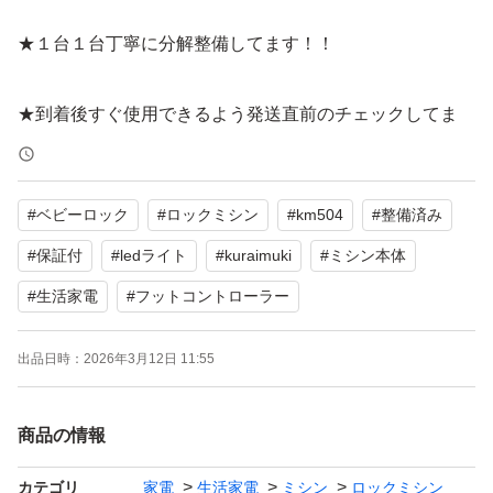
★１台１台丁寧に分解整備してます！！
★到着後すぐ使用できるよう発送直前のチェックしてま
す！！
#
ベビーロック
#
ロックミシン
#
km504
#
整備済み
人気のベビーロック２本針４本糸オーバーロックミシンで
す。
#
保証付
#
ledライト
#
kuraimuki
#
ミシン本体
クライ・ムキさん監修のモデルです。
#
生活家電
#
フットコントローラー
めんどうな糸通しもエアーで通してくれます！
ロックミシン初心者の方でも使いやすいです。
出品日時：
2026年3月12日 11:55
【メーカー】・ベビーロック
商品の情報
【 品名 】・KURAI-MUKI KM-504
カテゴリ
家電
生活家電
ミシン
ロックミシン