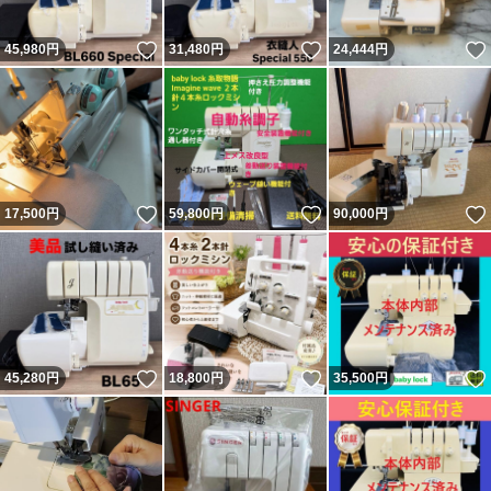
ミシン本体
コンピューターミシン
いいね！
いいね！
45,980
円
31,480
円
24,444
円
古物営業法に基づく表示
ユートレ
いいね！
いいね！
17,500
円
59,800
円
90,000
円
東京都公安委員会
第306671705315 号
いいね！
いいね！
45,280
円
18,800
円
35,500
円