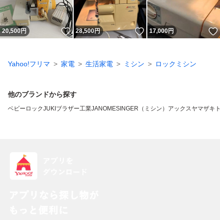
いいね！
いいね！
20,500
円
28,500
円
17,000
円
Yahoo!フリマ
家電
生活家電
ミシン
ロックミシン
他のブランドから探す
ベビーロック
JUKI
ブラザー工業
JANOME
SINGER（ミシン）
アックスヤマザキ