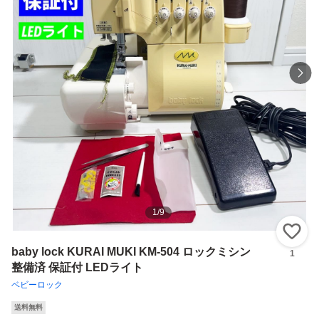
1
/
9
い
baby lock KURAI MUKI KM-504 ロックミシン
1
整備済 保証付 LEDライト
ベビーロック
送料無料