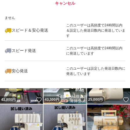
キャンセル
スピード&安心発送
他にもミシンをたくさん出品しております！
いいね！
いいね！
51,820
※このバッジは実績に基づく表示であり、発送を保証しているものではあり
円
35,380
円
39,800
円
ません
こちらも見てね！！(゜▽゜）ノ ココ→ #Sewingサポータ
このユーザーは高頻度で24時間以内
ー
スピード＆安心発送
＆設定した発送日数内に発送していま
す
このユーザーは高頻度で24時間以内
JUKI
スピード発送
に発送しています
いいね！
いいね！
32,980
円
49,800
円
64,980
円
ジューキ
ブラザー
このユーザーは設定した発送日数内に
安心発送
発送しています
ロックミシン
ジャノメ
シンガー
いいね！
いいね！
41,800
円
43,300
円
25,000
円
babylock
ベビーロック
刺しゅう