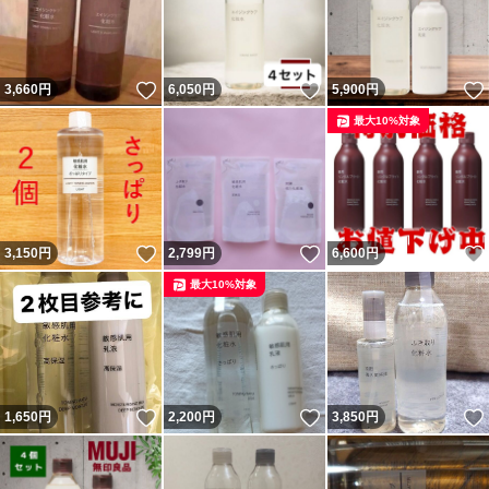
いいね！
いいね！
3,660
円
6,050
円
5,900
円
最大10%対象
いいね！
いいね！
3,150
円
2,799
円
6,600
円
最大10%対象
いいね！
いいね！
1,650
円
2,200
円
3,850
円