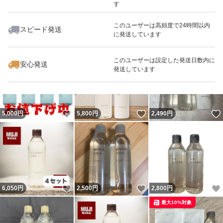
す
このユーザーは高頻度で24時間以内
スピード発送
に発送しています
いいね！
いいね！
2,999
円
4,500
円
3,990
円
最大10%対象
このユーザーは設定した発送日数内に
安心発送
発送しています
いいね！
いいね！
5,000
円
5,800
円
2,490
円
いいね！
いいね！
6,050
円
2,500
円
2,800
円
最大10%対象