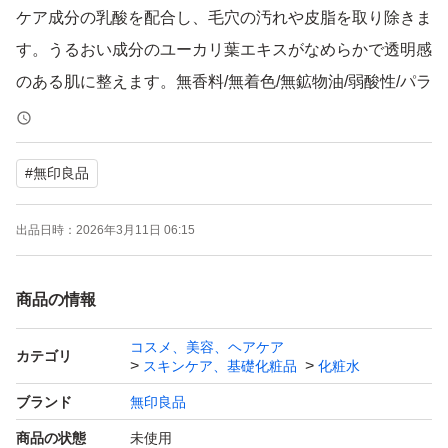
ケア成分の乳酸を配合し、毛穴の汚れや皮脂を取り除きま
す。うるおい成分のユーカリ葉エキスがなめらかで透明感
のある肌に整えます。無香料/無着色/無鉱物油/弱酸性/パラ
ベンフリー/フェノキシエタノールフリー/アルコールフリ
ー/アレルギーテスト済み（すべての方にアレルギーが起
#
無印良品
きないわけではありません）/スティンギングテスト済み
（すべての方にアレルギーや皮ふ刺激が起きないわけでは
出品日時：
2026年3月11日 06:15
ありません）*天然成分を化学的に反応させた成分を含み
ます
商品の情報
【特長】
古い角質や汚れが気になる方に
コスメ、美容、ヘアケア
カテゴリ
スキンケア、基礎化粧品
化粧水
角質ケア成分の乳酸を配合し、毛穴の汚れや皮脂を取り除
ブランド
無印良品
きます。コットンにとり顔全体を優しく拭き取ってくださ
商品の状態
未使用