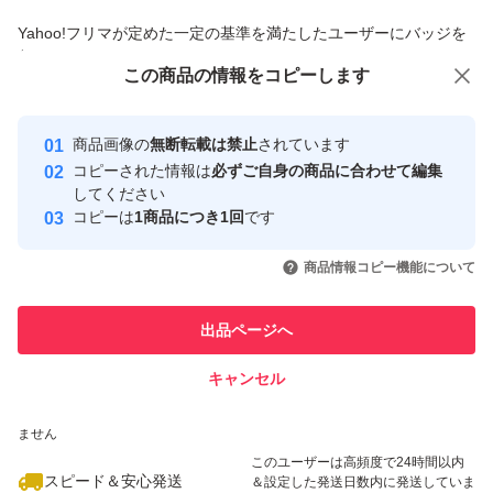
＊専用・お取り置きは対応しておりません。
商品への質問からの値下げ交渉、不適切なカテゴリ変更依頼は禁止です
Yahoo!フリマが定めた一定の基準を満たしたユーザーにバッジを
＊別商品のお問い合わせはご遠慮ください。
付与しています
この商品をみている人にオススメ
この商品の情報をコピーします
安心取引出品者
＊値下げには対応しておりませんのでご理解下さい。
＊新品未使用未開封ですが自宅保管の為外装に角の潰れス
Yahoo!フリマの基準をクリアした安
安心取引出品者
商品画像の
無断転載は禁止
されています
心・安全なユーザーです
レや汚れ、皺、日焼け、値札シールの剥がし後等がある場
コピーされた情報は
必ずご自身の商品に合わせて編集
取引実績
してください
合があります。ご理解の上お買い求め下さい。
コピーは
1商品につき1回
です
＊#匿名配送で発送いたします。
このユーザーはYahoo!フリマの取
取引実績◯+
いいね！
いいね！
4,500
円
4,500
円
4,500
円
引を完了させた実績があります
商品情報コピー機能について
このユーザーは他フリマサービス
他フリマ実績◯+
出品ページへ
での取引実績があります
キャンセル
スピード&安心発送
いいね！
いいね！
4,200
※このバッジは実績に基づく表示であり、発送を保証しているものではあり
円
2,600
円
2,600
円
ません
このユーザーは高頻度で24時間以内
スピード＆安心発送
＆設定した発送日数内に発送していま