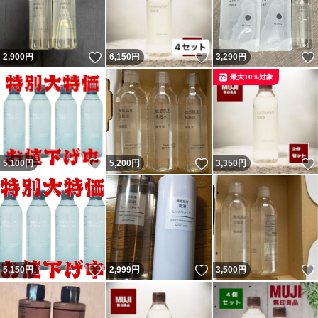
いいね！
いいね！
2,900
円
6,150
円
3,290
円
最大10%対象
いいね！
いいね！
5,100
円
5,200
円
3,350
円
いいね！
いいね！
5,150
円
2,999
円
3,500
円