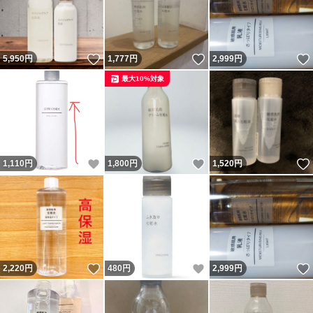
いいね！
いいね！
5,950
円
1,777
円
2,999
円
最大10%対象
いいね！
いいね！
1,110
円
1,800
円
1,520
円
いいね！
いいね！
2,220
円
480
円
2,999
円