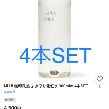
1
/
1
い
MUJI 無印良品 ふき取り化粧水 300mlot 4本SET
8
無印良品
送料無料
4,500
円