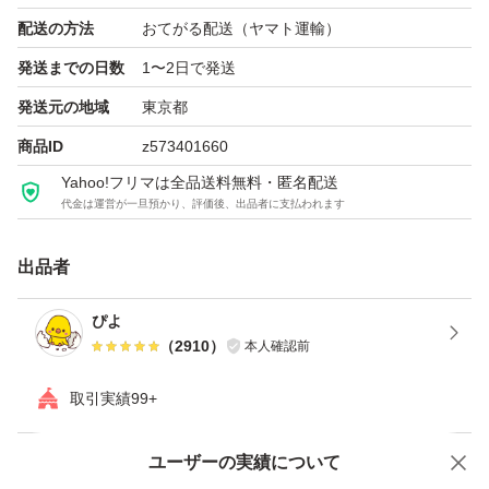
い。これ一本で朝の洗顔代わりにも。
配送の方法
おてがる配送（ヤマト運輸）
発送までの日数
1〜2日で発送
【お手入れのステップ】
発送元の地域
東京都
1 : クレンジング/洗顔
商品ID
z573401660
2 : ふき取り化粧水
Yahoo!フリマは全品送料無料・匿名配送
3 : 発酵導入化粧液
代金は運営が一旦預かり、評価後、出品者に支払われます
4 : 化粧水
5 : 乳液
出品者
6 : 美容液
ぴよ
7 : クリーム
（
2910
）
本人確認前
※HP参考
取引実績99+
＊即購入OK です。
ユーザーの実績について
価格の相談
商品への質問
＊バラ売り・組み換え不可でお願いします。