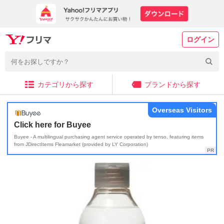
ログイン
カテゴリから探す
ブランドから探す
Overseas Visitors
Click here for Buyee
Buyee - A multilingual purchasing agent service operated by tenso, featuring items
from JDirectItems Fleamarket (provided by LY Corporation)