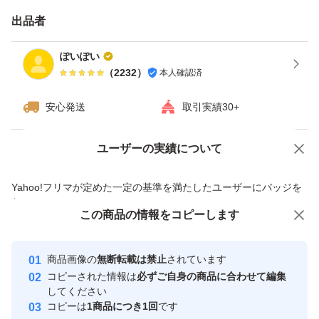
出品者
ぽいぽい
（
2232
）
本人確認済
安心発送
取引実績30+
ユーザーの実績について
価格の相談
商品への質問
商品への質問からの値下げ交渉、不適切なカテゴリ変更依頼は禁止です
Yahoo!フリマが定めた一定の基準を満たしたユーザーにバッジを
付与しています
この商品をみている人にオススメ
この商品の情報をコピーします
安心取引出品者
最大10%対象
Yahoo!フリマの基準をクリアした安
安心取引出品者
商品画像の
無断転載は禁止
されています
心・安全なユーザーです
コピーされた情報は
必ずご自身の商品に合わせて編集
取引実績
してください
コピーは
1商品につき1回
です