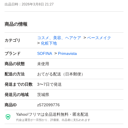
出品日時：
2026年3月8日 21:27
商品の情報
コスメ、美容、ヘアケア
ベースメイク
カテゴリ
化粧下地
ブランド
SOFINA
Primavista
商品の状態
未使用
配送の方法
おてがる配送（日本郵便）
発送までの日数
3〜7日で発送
発送元の地域
茨城県
商品ID
z572099776
Yahoo!フリマは全品送料無料・匿名配送
代金は運営が一旦預かり、評価後、出品者に支払われます