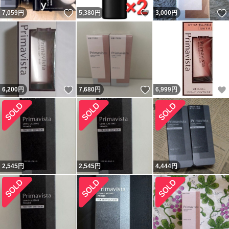
いいね！
いいね！
7,059
円
5,380
円
3,000
円
いいね！
いいね！
6,200
円
7,680
円
6,999
円
2,545
円
2,545
円
4,444
円