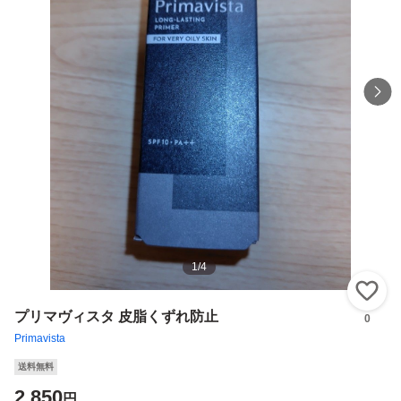
1
/
4
い
プリマヴィスタ 皮脂くずれ防止
0
Primavista
送料無料
2,850
円