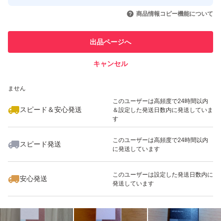
このユーザーはYahoo!フリマの取
取引実績◯+
いいね！
いいね！
2,500
円
2,549
円
2,580
円
引を完了させた実績があります
商品情報コピー機能について
このユーザーは他フリマサービス
他フリマ実績◯+
出品ページへ
での取引実績があります
キャンセル
スピード&安心発送
いいね！
いいね！
5,000
※このバッジは実績に基づく表示であり、発送を保証しているものではあり
円
2,550
円
2,559
円
ません
最大10%対象
このユーザーは高頻度で24時間以内
スピード＆安心発送
＆設定した発送日数内に発送していま
す
このユーザーは高頻度で24時間以内
スピード発送
に発送しています
いいね！
いいね！
2,599
円
2,700
円
2,559
円
このユーザーは設定した発送日数内に
安心発送
発送しています