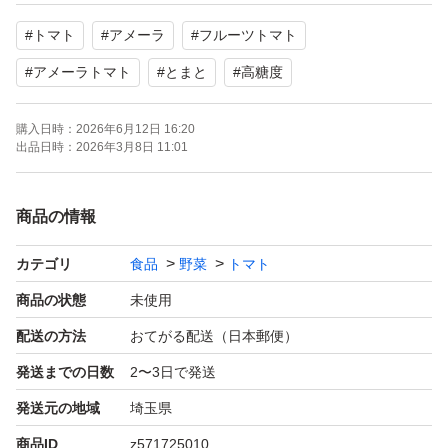
が集い品質管理・生産管理を行い、ブランド価値の高い
#
トマト
#
アメーラ
#
フルーツトマト
『アメーラ』を生み出し続けます。 その努力のかいもあ
って、今では静岡県以外の産地でも作られるようになりま
#
アメーラトマト
#
とまと
#
高糖度
した。 その栽培法は、普通のトマトよりも小さくなるよ
購入日時：
2026年6月12日 16:20
うに育てます。その為、凝縮された味となります。滑らか
出品日時：
2026年3月8日 11:01
に広がるゼリーと、表皮に近い部分の甘さが相まって、美
味いという感覚を呼び起こします。そのまま噛り付いても
商品の情報
勿論美味いのですが、料理に用いると深いコクを演出して
くれます。【フルーツトマト】 トマトの品種を指すので
カテゴリ
食品
野菜
トマト
はなく、トマトを栽培の中で極力水分補給を抑えながら完
商品の状態
未使用
熟させて糖度を高めたものです。普通のトマトより長い時
配送の方法
おてがる配送（日本郵便）
間をかけて育てますが、栄養価・味・香りがギュッと濃縮
発送までの日数
2〜3日で発送
されたトマトになります。
発送元の地域
埼玉県
商品ID
z571725010