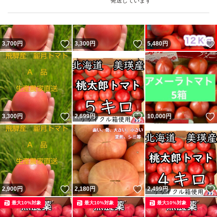
発送しています
い。
※時間帯指定はお客様の方で設定をお願い致します。（お
いいね！
いいね！
3,700
円
3,300
円
5,480
円
てがる版ゆうパックはコチラで時間帯設定をする事が出来
かねる仕様となっております。）
※質問はお気軽に。
いいね！
いいね！
3,300
円
2,699
円
10,000
円
いいね！
いいね！
2,900
円
2,180
円
2,499
円
最大10%対象
最大10%対象
最大10%対象