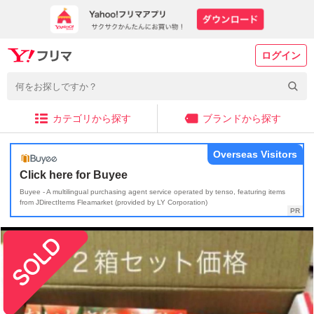
ログイン
カテゴリから探す
ブランドから探す
Overseas Visitors
Click here for Buyee
Buyee - A multilingual purchasing agent service operated by tenso, featuring items
from JDirectItems Fleamarket (provided by LY Corporation)