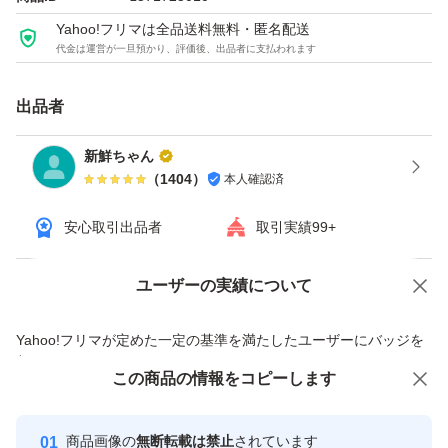
産地の規格の箱に入ってまして 1ケースは約 1キロになり
Yahoo!フリマは全品送料無料・匿名配送
ます。
代金は運営が一旦預かり、評価後、出品者に支払われます
2箱のセット価格になります！
出品者
新鮮ちゃん
※生ものにつき返品やキャンセルはお断りさせて頂きま
（
1404
）
本人確認済
す。（常温での発送なので追熟される事があります。多少
安心取引出品者
取引実績99+
やわらかいのも出る事もあります。）
※商品の画像は、イメージです。トマトの玉数は画像とは
ユーザーの実績について
価格の相談
商品への質問
違うサイズになる場合がございます。基本的にSS～Mサ
イズまででのご案内です。サイズのご指定は出来ません。
商品への質問からの値下げ交渉、不適切なカテゴリ変更依頼は禁止です
Yahoo!フリマが定めた一定の基準を満たしたユーザーにバッジを
付与しています
この商品をみている人にオススメ
この商品の情報をコピーします
安心取引出品者
※商品は、2ケース1セットでのお値段になります。
最大10%対象
Yahoo!フリマの基準をクリアした安
安心取引出品者
商品画像の
無断転載は禁止
されています
心・安全なユーザーです