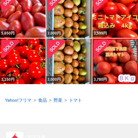
5,650
円
3,000
円
3,599
円
3,150
円
3,000
円
3,780
円
Yahoo!フリマ
食品
野菜
トマト