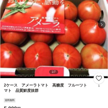
1
/
7
い
2ケース アメーラトマト 高糖度 フルーツト
1
マト 品質鮮度抜群
送料無料