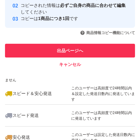
※丸品、A品が出ることもあります。
コピーされた情報は
必ずご自身の商品に合わせて編集
取引実績
してください
コピーは
1商品につき1回
です
※生鮮品につき値引は出来ません。
このユーザーはYahoo!フリマの取
取引実績◯+
いいね！
いいね！
4,500
円
4,500
円
3,000
円
引を完了させた実績があります
商品情報コピー機能について
最大10%対象
最大10%対象
最大10%対象
※領収書、熨斗等はおつけする事が出来ません。
このユーザーは他フリマサービス
他フリマ実績◯+
出品ページへ
での取引実績があります
※商品の画像はイメージです。（SS〜Mまでの写真）
※色味のご指定も出来ません。
キャンセル
スピード&安心発送
いいね！
いいね！
3,700
※このバッジは実績に基づく表示であり、発送を保証しているものではあり
円
2,450
円
3,150
円
ません
※離島や遠方に発送も出来ますが日数が掛かるため追熟し
このユーザーは高頻度で24時間以内
て納品される事もございます。ご理解の上ご購入をお願い
スピード＆安心発送
＆設定した発送日数内に発送していま
す
致します。
このユーザーは高頻度で24時間以内
スピード発送
に発送しています
いいね！
いいね！
10,000
円
10,000
円
5,650
円
※発送後は、すぐに受け取れる方のみのご落札でお願い致
します。再配達等で延着した後のクレームはご遠慮下さ
このユーザーは設定した発送日数内に
安心発送