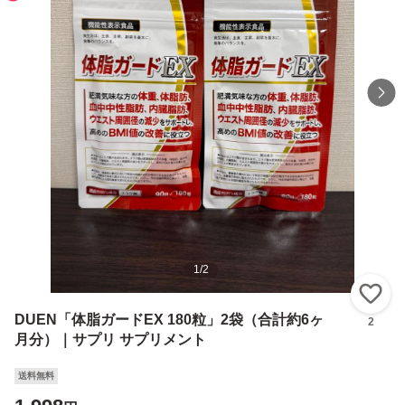
1
/
2
い
DUEN「体脂ガードEX 180粒」2袋（合計約6ヶ
2
月分）｜サプリ サプリメント
送料無料