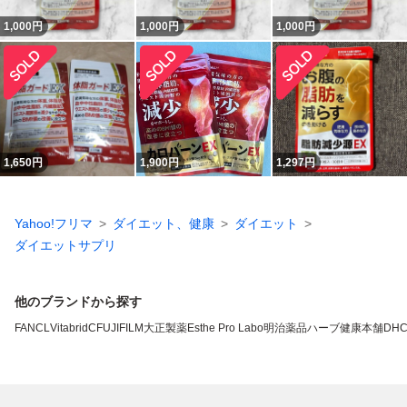
1,000
円
1,000
円
1,000
円
1,650
円
1,900
円
1,297
円
Yahoo!フリマ
ダイエット、健康
ダイエット
ダイエットサプリ
他のブランドから探す
FANCL
VitabridC
FUJIFILM
大正製薬
Esthe Pro Labo
明治薬品
ハーブ健康本舗
DH