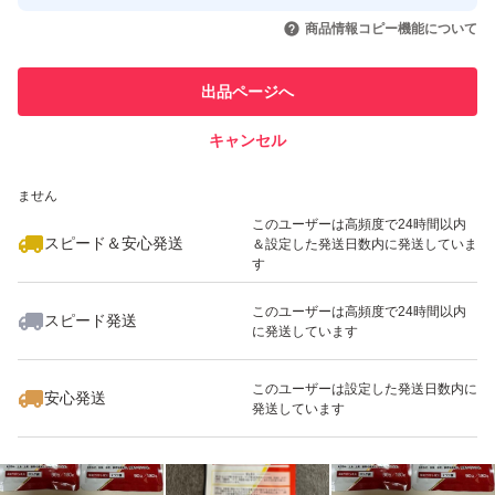
取引実績◯+
いいね！
いいね！
1,650
円
2,780
円
1,650
円
引を完了させた実績があります
商品情報コピー機能について
このユーザーは他フリマサービス
他フリマ実績◯+
出品ページへ
での取引実績があります
キャンセル
スピード&安心発送
いいね！
いいね！
2,000
※このバッジは実績に基づく表示であり、発送を保証しているものではあり
円
2,000
円
1,000
円
ません
このユーザーは高頻度で24時間以内
スピード＆安心発送
＆設定した発送日数内に発送していま
す
このユーザーは高頻度で24時間以内
スピード発送
に発送しています
いいね！
いいね！
1,850
円
1,000
円
2,750
円
このユーザーは設定した発送日数内に
安心発送
発送しています