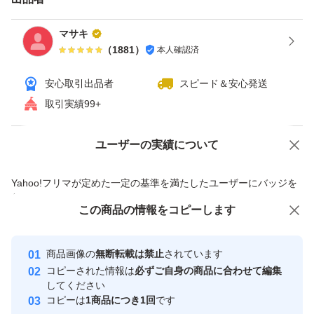
マサキ
（
1881
）
本人確認済
安心取引出品者
スピード＆安心発送
取引実績99+
ユーザーの実績について
価格の相談
商品への質問
商品への質問からの値下げ交渉、不適切なカテゴリ変更依頼は禁止です
Yahoo!フリマが定めた一定の基準を満たしたユーザーにバッジを
付与しています
この商品をみている人にオススメ
この商品の情報をコピーします
安心取引出品者
最大10%対象
最大10%対象
最大10%対象
Yahoo!フリマの基準をクリアした安
安心取引出品者
商品画像の
無断転載は禁止
されています
心・安全なユーザーです
コピーされた情報は
必ずご自身の商品に合わせて編集
取引実績
してください
コピーは
1商品につき1回
です
このユーザーはYahoo!フリマの取