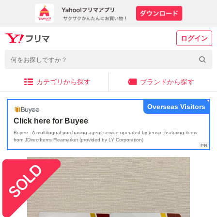
ログイン
カテゴリから探す
ブランドから探す
Overseas Visitors
Click here for Buyee
Buyee - A multilingual purchasing agent service operated by tenso, featuring items
from JDirectItems Fleamarket (provided by LY Corporation)