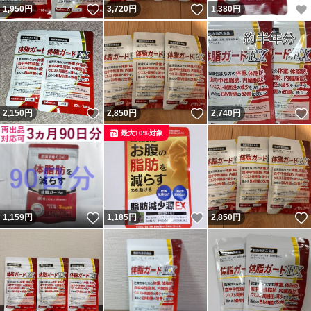
いいね！
いいね！
1,950
円
3,720
円
1,380
円
いいね！
いいね！
2,150
円
2,850
円
2,740
円
最大10%対象
いいね！
いいね！
1,159
円
1,185
円
2,850
円