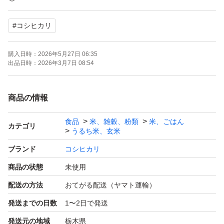
コメンネーコメンネー！」当方も毎日食べていますので味
#
コシヒカリ
に自信があります。この機会に是非ご賞味下さい。
購入日時：
2026年5月27日 06:35
出品日時：
2026年3月7日 08:54
商品の情報
食品
米、雑穀、粉類
米、ごはん
カテゴリ
うるち米、玄米
ブランド
コシヒカリ
商品の状態
未使用
配送の方法
おてがる配送（ヤマト運輸）
発送までの日数
1〜2日で発送
発送元の地域
栃木県