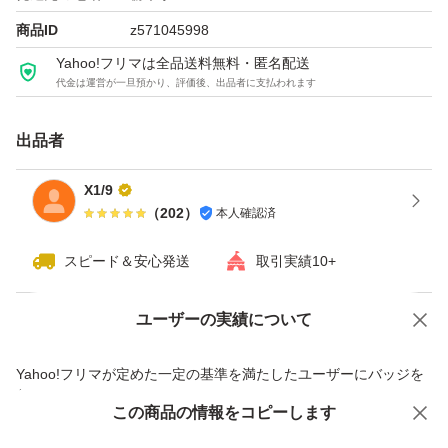
商品ID
z571045998
Yahoo!フリマは全品送料無料・匿名配送
代金は運営が一旦預かり、評価後、出品者に支払われます
出品者
X1/9
（
202
）
本人確認済
スピード＆安心発送
取引実績10+
ユーザーの実績について
価格の相談
商品への質問
商品への質問からの値下げ交渉、不適切なカテゴリ変更依頼は禁止です
Yahoo!フリマが定めた一定の基準を満たしたユーザーにバッジを
付与しています
この商品をみている人にオススメ
この商品の情報をコピーします
安心取引出品者