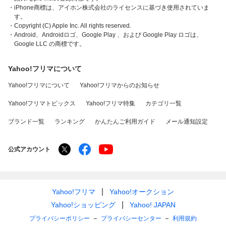
・iPhone商標は、アイホン株式会社のライセンスに基づき使用されていま
す。
・Copyright (C) Apple Inc. All rights reserved.
・Android、Androidロゴ、Google Play 、および Google Play ロゴは、
Google LLC の商標です。
Yahoo!フリマについて
Yahoo!フリマについて
Yahoo!フリマからのお知らせ
Yahoo!フリマトピックス
Yahoo!フリマ特集
カテゴリ一覧
ブランド一覧
ランキング
かんたんご利用ガイド
メール通知設定
公式アカウント
Yahoo!フリマ
Yahoo!オークション
Yahoo!ショッピング
Yahoo! JAPAN
プライバシーポリシー
プライバシーセンター
利用規約