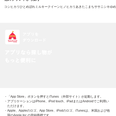
コシヒカリ
ひとめぼれ
ミルキークイーン
ヒノヒカリ
あきたこまち
ササニシキ
ゆめ
・「App Store」ボタンを押すとiTunes （外部サイト）が起動します。
・アプリケーションはiPhone、iPod touch、iPadまたはAndroidでご利用い
ただけます。
・Apple、Appleのロゴ、App Store、iPodのロゴ、iTunesは、米国および他
国のApple Inc.の登録商標です。