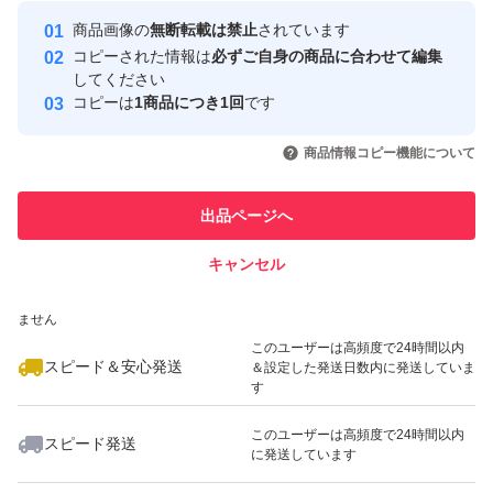
最大10%対象
Yahoo!フリマの基準をクリアした安
安心取引出品者
商品画像の
無断転載は禁止
されています
心・安全なユーザーです
コピーされた情報は
必ずご自身の商品に合わせて編集
取引実績
してください
コピーは
1商品につき1回
です
このユーザーはYahoo!フリマの取
取引実績◯+
いいね！
いいね！
5,000
円
3,480
円
3,480
円
引を完了させた実績があります
商品情報コピー機能について
最大10%対象
このユーザーは他フリマサービス
他フリマ実績◯+
出品ページへ
での取引実績があります
キャンセル
スピード&安心発送
いいね！
いいね！
4,278
※このバッジは実績に基づく表示であり、発送を保証しているものではあり
円
3,550
円
3,480
円
ません
最大10%対象
最大10%対象
このユーザーは高頻度で24時間以内
スピード＆安心発送
＆設定した発送日数内に発送していま
す
このユーザーは高頻度で24時間以内
スピード発送
に発送しています
いいね！
いいね！
3,550
円
5,500
円
6,700
円