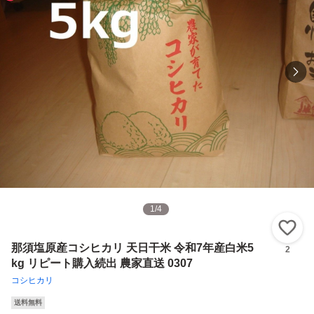
1
/
4
い
那須塩原産コシヒカリ 天日干米 令和7年産白米5
2
kg リピート購入続出 農家直送 0307
コシヒカリ
送料無料