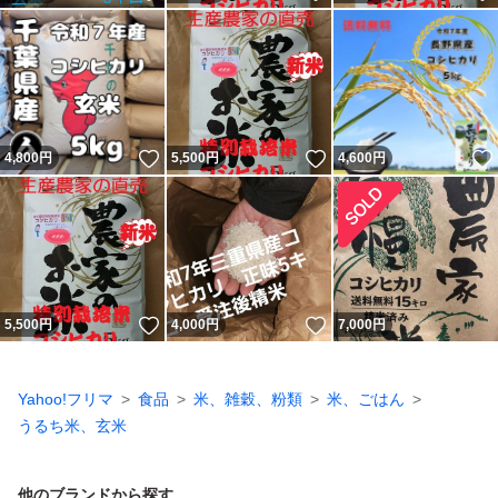
いいね！
いいね！
4,800
円
5,500
円
4,600
円
いいね！
いいね！
5,500
円
4,000
円
7,000
円
Yahoo!フリマ
食品
米、雑穀、粉類
米、ごはん
うるち米、玄米
他のブランドから探す