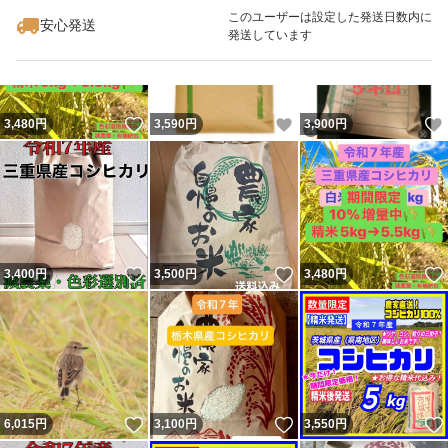
このユーザーは設定した発送日数内に
安心発送
発送しています
いいね！
いいね！
3,480
円
3,590
円
3,900
円
いいね！
いいね！
3,400
円
3,500
円
3,480
円
いいね！
いいね！
6,015
円
3,100
円
3,550
円