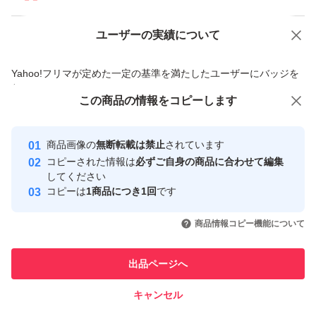
ユーザーの実績について
価格の相談
商品への質問
商品への質問からの値下げ交渉、不適切なカテゴリ変更依頼は禁止です
Yahoo!フリマが定めた一定の基準を満たしたユーザーにバッジを
付与しています
この商品をみている人にオススメ
この商品の情報をコピーします
安心取引出品者
Yahoo!フリマの基準をクリアした安
安心取引出品者
商品画像の
無断転載は禁止
されています
心・安全なユーザーです
コピーされた情報は
必ずご自身の商品に合わせて編集
取引実績
してください
コピーは
1商品につき1回
です
このユーザーはYahoo!フリマの取
取引実績◯+
いいね！
いいね！
800
円
1,000
円
1,280
円
引を完了させた実績があります
商品情報コピー機能について
このユーザーは他フリマサービス
他フリマ実績◯+
出品ページへ
での取引実績があります
キャンセル
スピード&安心発送