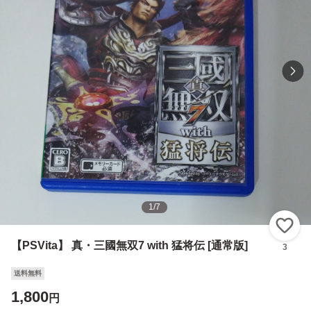
1
/
7
い
【PSVita】 真・三國無双7 with 猛将伝 [通常版]
3
送料無料
1,800
円