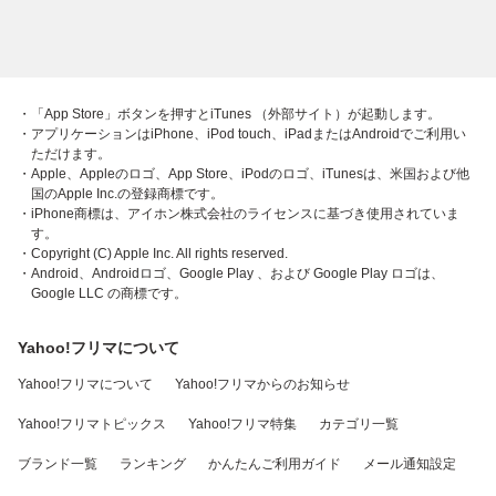
・「App Store」ボタンを押すとiTunes （外部サイト）が起動します。
・アプリケーションはiPhone、iPod touch、iPadまたはAndroidでご利用い
ただけます。
・Apple、Appleのロゴ、App Store、iPodのロゴ、iTunesは、米国および他
国のApple Inc.の登録商標です。
・iPhone商標は、アイホン株式会社のライセンスに基づき使用されていま
す。
・Copyright (C) Apple Inc. All rights reserved.
・Android、Androidロゴ、Google Play 、および Google Play ロゴは、
Google LLC の商標です。
Yahoo!フリマについて
Yahoo!フリマについて
Yahoo!フリマからのお知らせ
Yahoo!フリマトピックス
Yahoo!フリマ特集
カテゴリ一覧
ブランド一覧
ランキング
かんたんご利用ガイド
メール通知設定