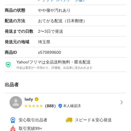
商品の状態
やや傷や汚れあり
配送の方法
おてがる配送（日本郵便）
発送までの日数
2〜3日で発送
発送元の地域
埼玉県
商品ID
z570899600
Yahoo!フリマは全品送料無料・匿名配送
代金は運営が一旦預かり、評価後、出品者に支払われます
出品者
lady
（
888
）
本人確認済
安心取引出品者
スピード＆安心発送
取引実績99+