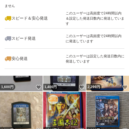
いいね！
いいね！
1,100
※このバッジは実績に基づく表示であり、発送を保証しているものではあり
円
2,100
円
1,000
円
ません
このユーザーは高頻度で24時間以内
スピード＆安心発送
＆設定した発送日数内に発送していま
す
このユーザーは高頻度で24時間以内
スピード発送
に発送しています
いいね！
いいね！
1,200
円
2,200
円
780
円
このユーザーは設定した発送日数内に
安心発送
発送しています
いいね！
いいね！
1,600
円
1,400
円
2,299
円