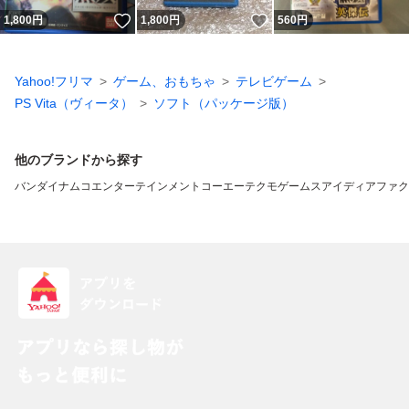
いいね！
いいね！
1,800
円
1,800
円
560
円
Yahoo!フリマ
ゲーム、おもちゃ
テレビゲーム
PS Vita（ヴィータ）
ソフト（パッケージ版）
他のブランドから探す
バンダイナムコエンターテインメント
コーエーテクモゲームス
アイディアファク