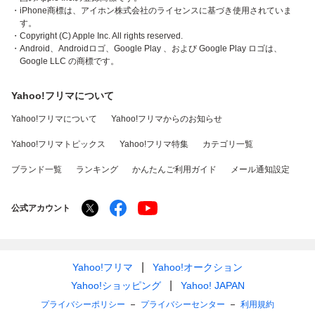
・iPhone商標は、アイホン株式会社のライセンスに基づき使用されていま
す。
・Copyright (C) Apple Inc. All rights reserved.
・Android、Androidロゴ、Google Play 、および Google Play ロゴは、
Google LLC の商標です。
Yahoo!フリマについて
Yahoo!フリマについて
Yahoo!フリマからのお知らせ
Yahoo!フリマトピックス
Yahoo!フリマ特集
カテゴリ一覧
ブランド一覧
ランキング
かんたんご利用ガイド
メール通知設定
公式アカウント
Yahoo!フリマ
Yahoo!オークション
Yahoo!ショッピング
Yahoo! JAPAN
プライバシーポリシー
プライバシーセンター
利用規約