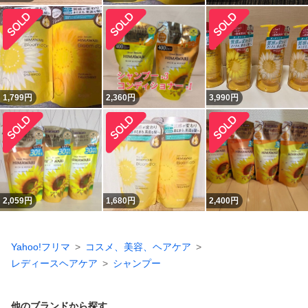
1,799
円
2,360
円
3,990
円
2,059
円
1,680
円
2,400
円
Yahoo!フリマ
コスメ、美容、ヘアケア
レディースヘアケア
シャンプー
他のブランドから探す