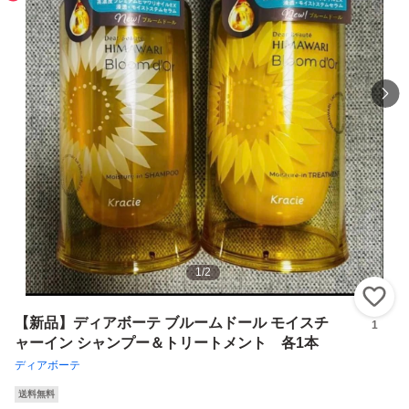
1
/
2
い
【新品】ディアボーテ ブルームドール モイスチ
1
ャーイン シャンプー＆トリートメント 各1本
ディアボーテ
送料無料