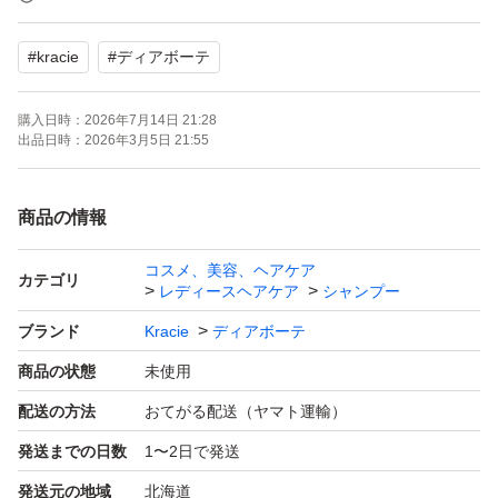
#
kracie
#
ディアボーテ
新品未開封
簡易包装でお送りします。
購入日時：
2026年7月14日 21:28
出品日時：
2026年3月5日 21:55
※基本的には、10％以上のお値引きは
お断りいたしますのでご了承下さい。
商品の情報
コスメ、美容、ヘアケア
#ひまわり
カテゴリ
レディースヘアケア
シャンプー
#シャンプー
ブランド
Kracie
ディアボーテ
#ディアボーテ
商品の状態
未使用
#クラシエ
配送の方法
おてがる配送（ヤマト運輸）
発送までの日数
1〜2日で発送
発送元の地域
北海道