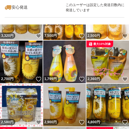
このユーザーは設定した発送日数内に
安心発送
発送しています
いいね！
いいね！
3,320
円
7,500
円
2,500
円
最大10%対象
いいね！
いいね！
2,700
円
1,799
円
2,360
円
いいね！
いいね！
2,580
円
2,900
円
4,800
円