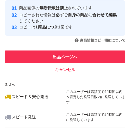
最大10%対象
Yahoo!フリマの基準をクリアした安
安心取引出品者
商品画像の
無断転載は禁止
されています
心・安全なユーザーです
コピーされた情報は
必ずご自身の商品に合わせて編集
取引実績
してください
コピーは
1商品につき1回
です
このユーザーはYahoo!フリマの取
取引実績◯+
いいね！
いいね！
4,188
円
3,400
円
2,500
円
引を完了させた実績があります
商品情報コピー機能について
このユーザーは他フリマサービス
他フリマ実績◯+
出品ページへ
での取引実績があります
キャンセル
スピード&安心発送
いいね！
いいね！
2,500
※このバッジは実績に基づく表示であり、発送を保証しているものではあり
円
2,500
円
1,680
円
ません
このユーザーは高頻度で24時間以内
スピード＆安心発送
＆設定した発送日数内に発送していま
す
このユーザーは高頻度で24時間以内
スピード発送
に発送しています
いいね！
いいね！
1,490
円
3,990
円
2,490
円