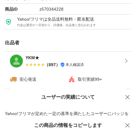
商品ID
z570344228
Yahoo!フリマは全品送料無料・匿名配送
代金は運営が一旦預かり、評価後、出品者に支払われます
出品者
YKM★
（
897
）
本人確認済
安心発送
取引実績99+
ユーザーの実績について
価格の相談
商品への質問
商品への質問からの値下げ交渉、不適切なカテゴリ変更依頼は禁止です
Yahoo!フリマが定めた一定の基準を満たしたユーザーにバッジを
付与しています
この商品をみている人にオススメ
この商品の情報をコピーします
安心取引出品者