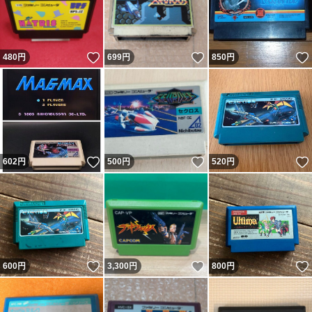
いいね！
いいね！
480
円
699
円
850
円
いいね！
いいね！
602
円
500
円
520
円
いいね！
いいね！
600
円
3,300
円
800
円