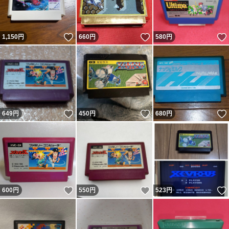
いいね！
いいね！
1,150
円
660
円
580
円
いいね！
いいね！
649
円
450
円
680
円
いいね！
いいね！
600
円
550
円
523
円