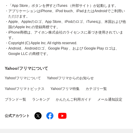
・「App Store」ボタンを押すとiTunes （外部サイト）が起動します。
・アプリケーションはiPhone、iPod touch、iPadまたはAndroidでご利用い
ただけます。
・Apple、Appleのロゴ、App Store、iPodのロゴ、iTunesは、米国および他
国のApple Inc.の登録商標です。
・iPhone商標は、アイホン株式会社のライセンスに基づき使用されていま
す。
・Copyright (C) Apple Inc. All rights reserved.
・Android、Androidロゴ、Google Play 、および Google Play ロゴは、
Google LLC の商標です。
Yahoo!フリマについて
Yahoo!フリマについて
Yahoo!フリマからのお知らせ
Yahoo!フリマトピックス
Yahoo!フリマ特集
カテゴリ一覧
ブランド一覧
ランキング
かんたんご利用ガイド
メール通知設定
公式アカウント