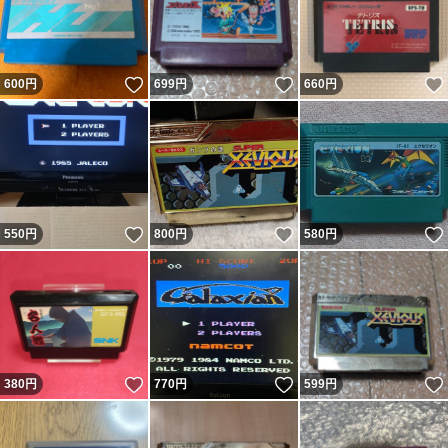
いいね！
いいね！
600
円
699
円
660
円
いいね！
いいね！
550
円
800
円
580
円
いいね！
いいね！
380
円
770
円
599
円