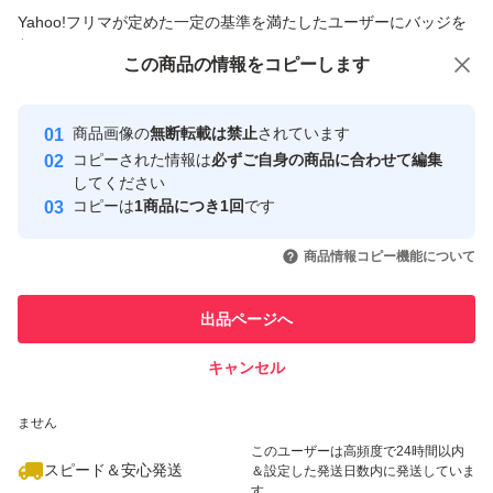
商品への質問からの値下げ交渉、不適切なカテゴリ変更依頼は禁止です
Yahoo!フリマが定めた一定の基準を満たしたユーザーにバッジを
付与しています
この商品をみている人にオススメ
この商品の情報をコピーします
安心取引出品者
Yahoo!フリマの基準をクリアした安
安心取引出品者
商品画像の
無断転載は禁止
されています
心・安全なユーザーです
コピーされた情報は
必ずご自身の商品に合わせて編集
取引実績
してください
コピーは
1商品につき1回
です
このユーザーはYahoo!フリマの取
取引実績◯+
いいね！
いいね！
880
円
920
円
1,000
円
引を完了させた実績があります
商品情報コピー機能について
最大10%対象
このユーザーは他フリマサービス
他フリマ実績◯+
出品ページへ
での取引実績があります
キャンセル
スピード&安心発送
いいね！
いいね！
550
※このバッジは実績に基づく表示であり、発送を保証しているものではあり
円
500
円
898
円
ません
このユーザーは高頻度で24時間以内
スピード＆安心発送
＆設定した発送日数内に発送していま
す