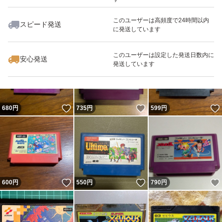
このユーザーは高頻度で24時間以内
スピード発送
に発送しています
いいね！
いいね！
630
円
700
円
699
円
最大10%対象
このユーザーは設定した発送日数内に
安心発送
発送しています
いいね！
いいね！
680
円
735
円
599
円
いいね！
いいね！
600
円
550
円
790
円