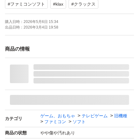
#
ファミコンソフト
#
klax
#
クラックス
②複数購入対応について
購入日時：
2026年5月6日 15:34
複数同時購入で同梱対応分については、2品目以降につい
出品日時：
2026年3月4日 19:58
ていずれも200円引とさせていただきます。
複数購入される場合には、変更しますので購入前に質問欄
商品の情報
からお知らせ下さい。購入後ですと対応できませんので、
よろしくお願いします。
※質問欄に◯◯と◯◯を同梱希望と記載いただければ理解
します。
ゲーム、おもちゃ
テレビゲーム
旧機種
カテゴリ
ファミコン
ソフト
商品の状態
やや傷や汚れあり