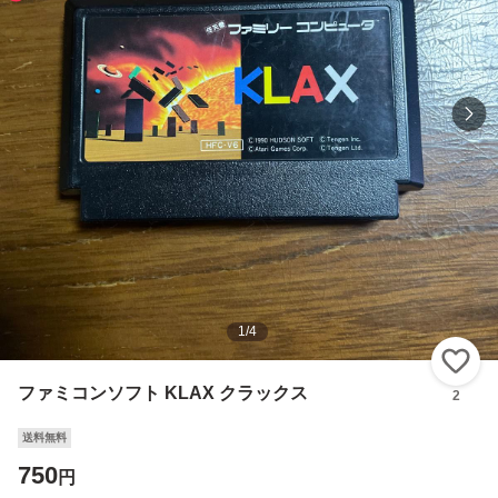
1
/
4
い
ファミコンソフト KLAX クラックス
2
送料無料
750
円