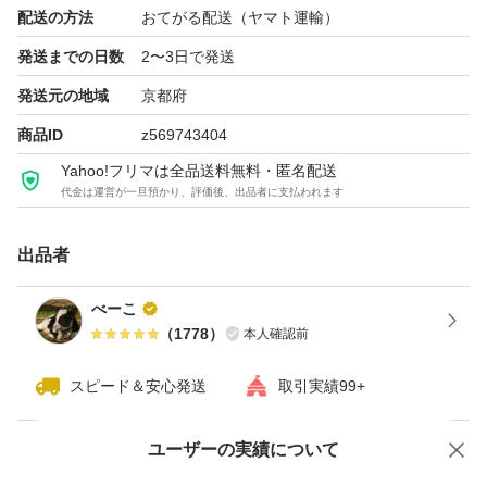
配送の方法
おてがる配送（ヤマト運輸）
発送までの日数
2〜3日で発送
発送元の地域
京都府
商品ID
z569743404
Yahoo!フリマは全品送料無料・匿名配送
代金は運営が一旦預かり、評価後、出品者に支払われます
出品者
べーこ
（
1778
）
本人確認前
スピード＆安心発送
取引実績99+
ユーザーの実績について
価格の相談
商品への質問