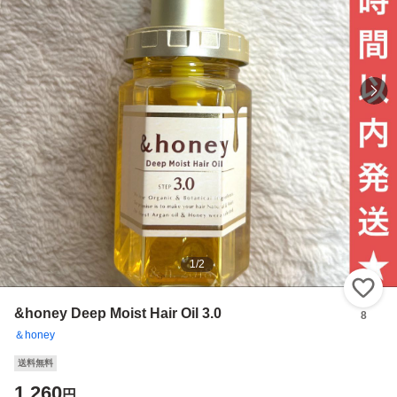
1
/
2
い
&honey Deep Moist Hair Oil 3.0
8
＆honey
送料無料
1,260
円