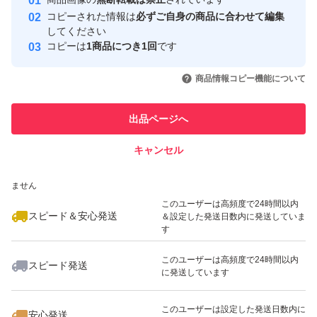
心・安全なユーザーです
コピーされた情報は
必ずご自身の商品に合わせて編集
取引実績
してください
コピーは
1商品につき1回
です
このユーザーはYahoo!フリマの取
取引実績◯+
いいね！
いいね！
1,250
円
1,250
円
1,240
円
引を完了させた実績があります
商品情報コピー機能について
このユーザーは他フリマサービス
他フリマ実績◯+
出品ページへ
での取引実績があります
キャンセル
スピード&安心発送
いいね！
いいね！
1,250
※このバッジは実績に基づく表示であり、発送を保証しているものではあり
円
1,390
円
2,100
円
ません
このユーザーは高頻度で24時間以内
スピード＆安心発送
＆設定した発送日数内に発送していま
す
このユーザーは高頻度で24時間以内
スピード発送
に発送しています
いいね！
いいね！
1,379
円
1,250
円
1,190
円
このユーザーは設定した発送日数内に
安心発送