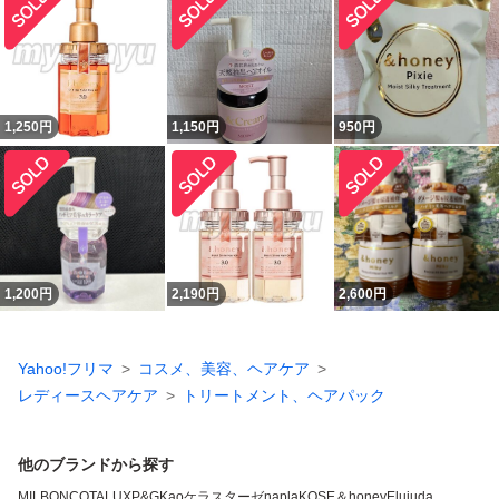
1,250
円
1,150
円
950
円
1,200
円
2,190
円
2,600
円
Yahoo!フリマ
コスメ、美容、ヘアケア
レディースヘアケア
トリートメント、ヘアパック
他のブランドから探す
MILBON
COTA
LUX
P&G
Kao
ケラスターゼ
napla
KOSE
＆honey
Elujuda