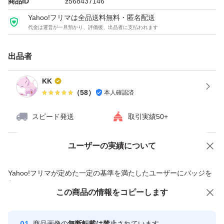
商品ID
z568437146
Yahoo!フリマは全品送料無料・匿名配送
代金は運営が一旦預かり、評価後、出品者に支払われます
出品者
KK
（
58
）
本人確認済
スピード発送
取引実績50+
ユーザーの実績について
価格の相談
商品への質問
商品への質問からの値下げ交渉、不適切なカテゴリ変更依頼は禁止です
Yahoo!フリマが定めた一定の基準を満たしたユーザーにバッジを
付与しています
この商品をみている人にオススメ
この商品の情報をコピーします
安心取引出品者
Yahoo!フリマの基準をクリアした安
安心取引出品者
商品画像の
無断転載は禁止
されています