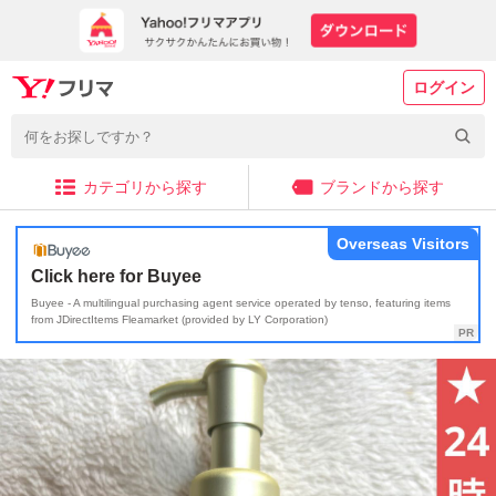
ログイン
カテゴリから探す
ブランドから探す
Overseas Visitors
Click here for Buyee
Buyee - A multilingual purchasing agent service operated by tenso, featuring items
from JDirectItems Fleamarket (provided by LY Corporation)