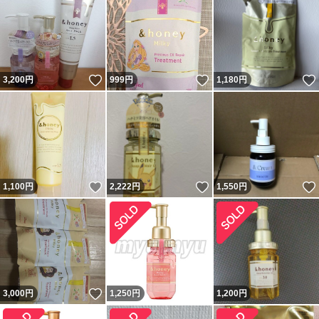
いいね！
いいね！
3,200
円
999
円
1,180
円
いいね！
いいね！
1,100
円
2,222
円
1,550
円
いいね！
3,000
円
1,250
円
1,200
円