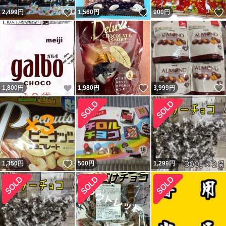
いいね！
いいね！
2,499
円
1,560
円
900
円
いいね！
いいね！
1,800
円
1,980
円
3,999
円
いいね！
1,350
円
500
円
1,299
円