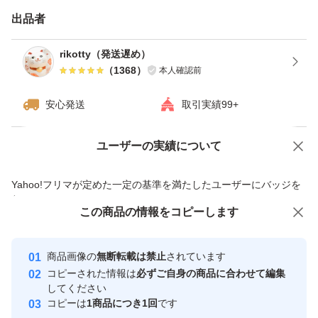
出品者
rikotty（発送遅め）
（
1368
）
本人確認前
安心発送
取引実績99+
ユーザーの実績について
価格の相談
商品への質問
商品への質問からの値下げ交渉、不適切なカテゴリ変更依頼は禁止です
Yahoo!フリマが定めた一定の基準を満たしたユーザーにバッジを
付与しています
この商品をみている人にオススメ
この商品の情報をコピーします
安心取引出品者
Yahoo!フリマの基準をクリアした安
安心取引出品者
商品画像の
無断転載は禁止
されています
心・安全なユーザーです
コピーされた情報は
必ずご自身の商品に合わせて編集
取引実績
してください
コピーは
1商品につき1回
です
このユーザーはYahoo!フリマの取