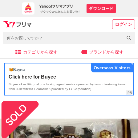
ログイン
カテゴリから探す
ブランドから探す
Overseas Visitors
Click here for Buyee
Buyee - A multilingual purchasing agent service operated by tenso, featuring items
from JDirectItems Fleamarket (provided by LY Corporation)