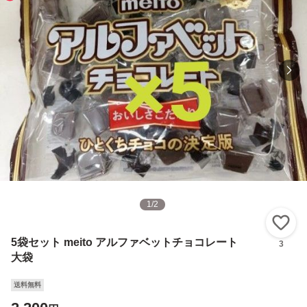
1
/
2
い
5袋セット meito アルファベットチョコレート
3
大袋
送料無料