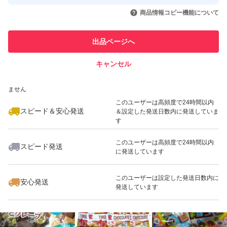
取引実績◯+
いいね！
いいね！
2,200
円
2,200
円
2,200
円
引を完了させた実績があります
商品情報コピー機能について
最大10%対象
このユーザーは他フリマサービス
他フリマ実績◯+
出品ページへ
での取引実績があります
キャンセル
スピード&安心発送
いいね！
いいね！
500
※このバッジは実績に基づく表示であり、発送を保証しているものではあり
円
2,200
円
1,250
円
ません
最大10%対象
最大10%対象
このユーザーは高頻度で24時間以内
スピード＆安心発送
＆設定した発送日数内に発送していま
す
このユーザーは高頻度で24時間以内
スピード発送
に発送しています
いいね！
いいね！
1,199
円
1,699
円
1,000
円
このユーザーは設定した発送日数内に
安心発送
発送しています