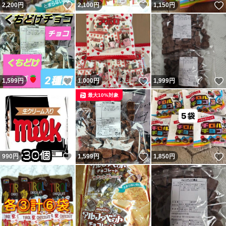
いいね！
いいね！
2,200
円
2,100
円
1,150
円
いいね！
いいね！
1,599
円
1,000
円
1,999
円
最大10%対象
いいね！
いいね！
990
円
1,599
円
1,850
円