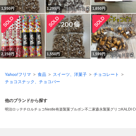
1,550
円
1,299
円
1,650
円
2,150
円
1,550
円
1,599
円
Yahoo!フリマ
食品
スイーツ、洋菓子
チョコレート
チョコスナック、チョコバー
他のブランドから探す
明治
ロッテ
チロルチョコ
Nestle
有楽製菓
ブルボン
不二家
森永製菓
グリコ
KALDI 