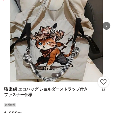
1
/
4
い
猫 刺繍 エコバッグ ショルダーストラップ付き
12
ファスナー仕様
送料無料