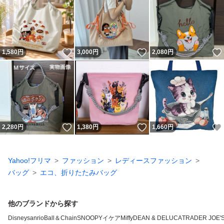
いいね！
いいね！
1,580
円
3,000
円
2,080
円
いいね！
いいね！
2,280
円
1,380
円
1,660
円
Yahoo!フリマ
ファッション
レディースファッション
バッグ
エコ、折りたたみバッグ
他のブランドから探す
Disney
sanrio
Ball＆Chain
SNOOPY
イケア
Miffy
DEAN & DELUCA
TRADER JOE'