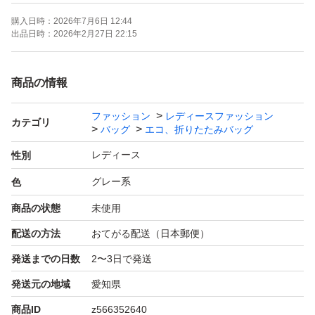
アレルギーをお持ちの方はご購入をお控え下さい。
購入日時：
2026年7月6日 12:44
出品日時：
2026年2月27日 22:15
◆ご覧になるモニター環境などによって、商品画像と実際
の色味が若干異なる場合がございます。
商品の情報
◆ご到着時、不具合や不良品などがございましたら、評価
ファッション
レディースファッション
前にご連絡ください。
カテゴリ
バッグ
エコ、折りたたみバッグ
評価後のご対応は致しかねますのでご理解お願い致しま
レディース
性別
す。
グレー系
色
ご理解の上、ご購入お願いします。
商品の状態
未使用
気になる方や完璧を求める方はご購入をお控えください。
配送の方法
おてがる配送（日本郵便）
発送までの日数
2〜3日で発送
【梱包について】
発送元の地域
愛知県
コンパクトに梱包させていただくため、多少の畳ジワがで
商品ID
z566352640