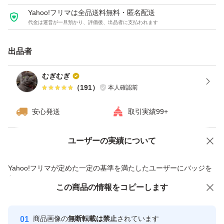
きることがございます。
Yahoo!フリマは全品送料無料・匿名配送
ご了承くださいませm(_ _)m
代金は運営が一旦預かり、評価後、出品者に支払われます
出品者
【注意事項】
海外製品のため多少作りが甘い場合があります。(タグが
むぎむぎ
少し斜めになっていたり、縫製が粗い箇所がある等)
（
191
）
本人確認前
ご納得していただける方のご購入をお待ちしています(^^)
安心発送
取引実績99+
よろしくお願いいたします。
ユーザーの実績について
価格の相談
商品への質問
【商品の状態】新品未使用
商品への質問からの値下げ交渉、不適切なカテゴリ変更依頼は禁止です
【カラー】グレー系
Yahoo!フリマが定めた一定の基準を満たしたユーザーにバッジを
付与しています
【素材】ナイロン
この商品をみている人にオススメ
この商品の情報をコピーします
安心取引出品者
【その他】ショルダーストラップ付き
ファスナー仕様
Yahoo!フリマの基準をクリアした安
安心取引出品者
商品画像の
無断転載は禁止
されています
心・安全なユーザーです