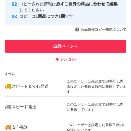
コピーされた情報は
必ずご自身の商品に合わせて編集
取引実績
してください
コピーは
1商品につき1回
です
このユーザーはYahoo!フリマの取
取引実績◯+
いいね！
いいね！
1,500
円
1,998
円
2,296
円
引を完了させた実績があります
商品情報コピー機能について
このユーザーは他フリマサービス
他フリマ実績◯+
出品ページへ
での取引実績があります
キャンセル
スピード&安心発送
いいね！
いいね！
2,399
※このバッジは実績に基づく表示であり、発送を保証しているものではあり
円
1,500
円
2,098
円
ません
このユーザーは高頻度で24時間以内
スピード＆安心発送
＆設定した発送日数内に発送していま
す
このユーザーは高頻度で24時間以内
スピード発送
に発送しています
いいね！
いいね！
1,995
円
1,998
円
2,000
円
最大10%対象
このユーザーは設定した発送日数内に
安心発送
発送しています