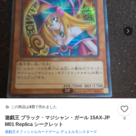
1
/
2
この商品は
4日
で売れました
い
遊戯王 ブラック・マジシャン・ガール 15AX-JP
0
M01 Replica シークレット
遊戯王オフィシャルカードゲーム デュエルモンスターズ