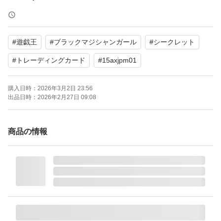
【カテゴリ】トレーディングカード
【商品の状態】目立った傷や汚れなし
#
遊戯王
#
ブラックマジシャンガール
#
シークレット
【カラー】マルチカラー
【その他】シークレットレア、Replica
#
トレーディングカード
#
15axjpm01
購入日時：
2026年3月2日 23:56
よろしくお願いいたします。
出品日時：
2026年2月27日 09:08
ブラック・マジシャン・ガール [SE] 15AX-JPM01 遊戯王
商品の情報
OCG 決闘者の栄光 記憶の断片 side：武藤遊戯
ブランド：遊戯王オフィシャルカードゲーム デュエルモ
ンスターズ
パッケージ：シングルカード
言語：日本語
遊戯王レアリティ：SE