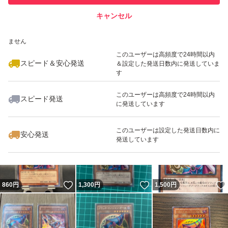
キャンセル
スピード&安心発送
いいね！
いいね！
990
※このバッジは実績に基づく表示であり、発送を保証しているものではあり
円
1,000
円
1,150
円
ません
最大10%対象
このユーザーは高頻度で24時間以内
スピード＆安心発送
＆設定した発送日数内に発送していま
す
このユーザーは高頻度で24時間以内
スピード発送
に発送しています
いいね！
いいね！
790
円
1,000
円
700
円
このユーザーは設定した発送日数内に
安心発送
発送しています
いいね！
いいね！
860
円
1,300
円
1,500
円