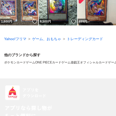
いいね！
いいね！
1,600
円
8,500
円
499
円
Yahoo!フリマ
ゲーム、おもちゃ
トレーディングカード
他のブランドから探す
ポケモンカードゲーム
ONE PIECEカードゲーム
遊戯王オフィシャルカードゲーム