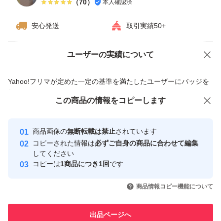
（
70
）
本人確認済
安心発送
取引実績50+
ユーザーの実績について
価格の相談
商品への質問
商品への質問からの値下げ交渉、不適切なカテゴリ変更依頼は禁止です
Yahoo!フリマが定めた一定の基準を満たしたユーザーにバッジを
付与しています
この商品をみている人にオススメ
この商品の情報をコピーします
安心取引出品者
最大10%対象
Yahoo!フリマの基準をクリアした安
安心取引出品者
商品画像の
無断転載は禁止
されています
心・安全なユーザーです
コピーされた情報は
必ずご自身の商品に合わせて編集
取引実績
してください
コピーは
1商品につき1回
です
このユーザーはYahoo!フリマの取
取引実績◯+
いいね！
いいね！
999
円
1,500
円
555
円
引を完了させた実績があります
商品情報コピー機能について
このユーザーは他フリマサービス
他フリマ実績◯+
出品ページへ
での取引実績があります