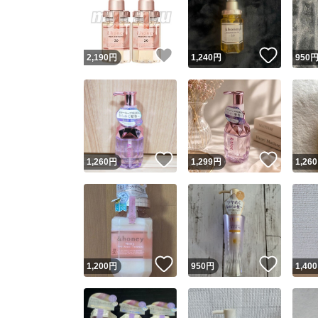
いいね！
いいね
2,190
円
1,240
円
950
いいね！
いいね
1,260
円
1,299
円
1,260
Yaho
安心取引
安心
いいね！
いいね
1,200
円
950
円
1,400
取引実績
取引