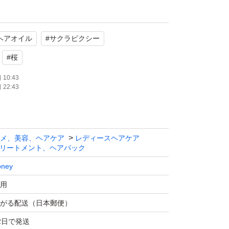
使用
系
ヘアオイル
#
サクラピクシー
たします。
#
桜
10:43
22:43
メ、美容、ヘアケア
レディースヘアケア
リートメント、ヘアパック
ney
用
がる配送（日本郵便）
2日で発送