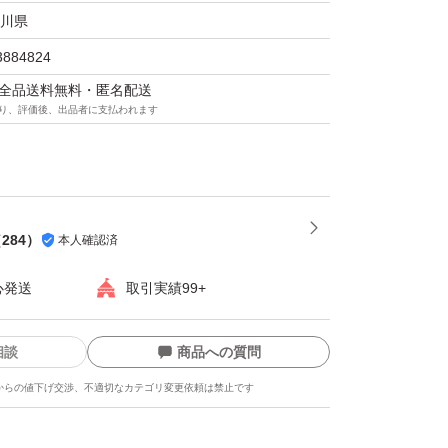
川県
3884824
マは全品送料無料・匿名配送
り、評価後、出品者に支払われます
（
284
）
本人確認済
心発送
取引実績99+
相談
商品への質問
からの値下げ交渉、不適切なカテゴリ変更依頼は禁止です