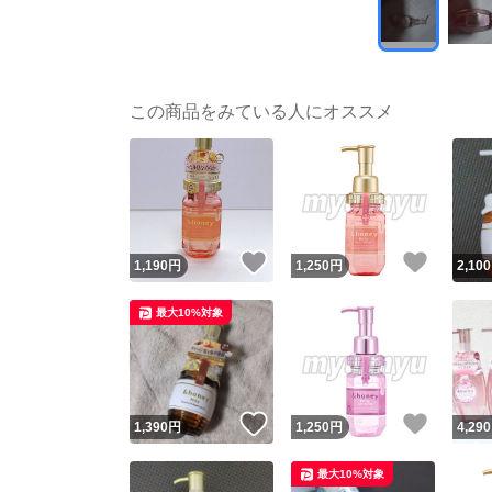
この商品をみている人にオススメ
いいね！
いいね
1,190
円
1,250
円
2,100
最大10%対象
いいね！
いいね
1,390
円
1,250
円
4,290
最大10%対象