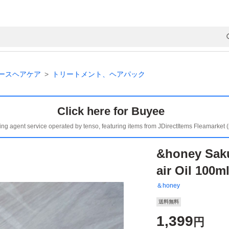
ースヘアケア
トリートメント、ヘアパック
Click here for Buyee
ing agent service operated by tenso, featuring items from JDirectItems Fleamarket 
&honey Saku
air Oil 100m
＆honey
送料無料
1,399
円