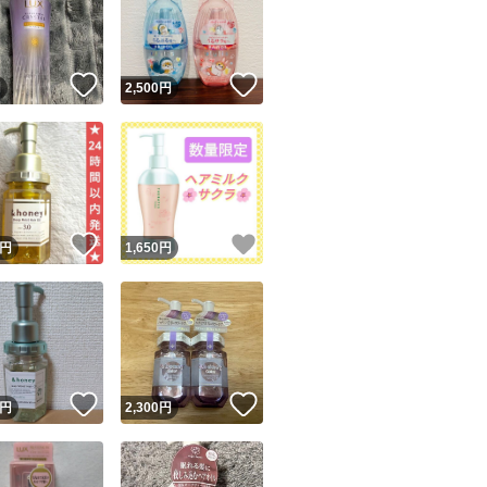
！
いいね！
いいね！
円
2,500
円
ユーザーの実績について
！
いいね！
いいね！
円
1,650
円
o!フリマが定めた一定の基準を満たしたユーザーにバッジを付与しています
出品者
この商品の情報をコピーします
取引出品者
Yahoo!フリマの基準をクリアした安心・安全なユーザーです
！
いいね！
いいね！
商品画像の
無断転載は禁止
されています
円
2,300
円
コピーされた情報は
必ずご自身の商品に合わせて編集
してください
コピーは
1商品につき1回
です
実績◯+
このユーザーはYahoo!フリマの取引を完了させた実績があり