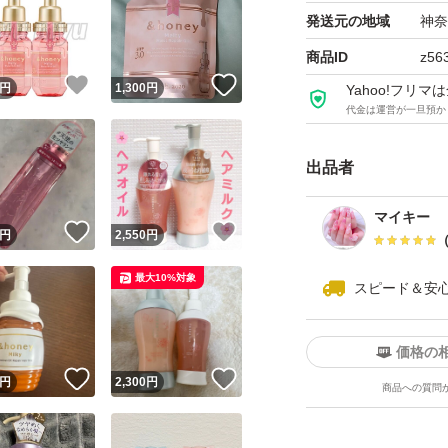
発送元の地域
神奈
商品ID
z56
！
いいね！
いいね！
円
1,300
円
Yahoo!フリ
代金は運営が一旦預か
出品者
マイキー
！
いいね！
いいね！
円
2,550
円
最大10%対象
スピード＆安
価格の
！
いいね！
いいね！
円
2,300
円
商品への質問