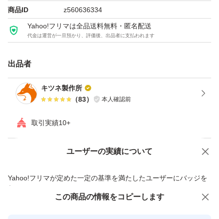
商品ID
z560636334
Yahoo!フリマは全品送料無料・匿名配送
代金は運営が一旦預かり、評価後、出品者に支払われます
出品者
キツネ製作所
（
83
）
本人確認前
取引実績10+
ユーザーの実績について
価格の相談
商品への質問
商品への質問からの値下げ交渉、不適切なカテゴリ変更依頼は禁止です
Yahoo!フリマが定めた一定の基準を満たしたユーザーにバッジを
付与しています
この商品をみている人にオススメ
この商品の情報をコピーします
安心取引出品者
最大10%対象
最大10%対象