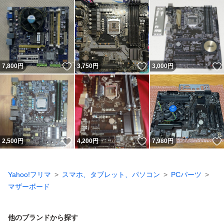
いいね！
いいね！
7,800
円
3,750
円
3,000
円
いいね！
いいね！
2,500
円
4,200
円
7,980
円
Yahoo!フリマ
スマホ、タブレット、パソコン
PCパーツ
マザーボード
他のブランドから探す