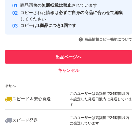
Yahoo!フリマの基準をクリアした安
安心取引出品者
商品画像の
無断転載は禁止
されています
心・安全なユーザーです
コピーされた情報は
必ずご自身の商品に合わせて編集
取引実績
してください
コピーは
1商品につき1回
です
このユーザーはYahoo!フリマの取
取引実績◯+
いいね！
いいね！
2,980
円
2,800
円
3,409
円
引を完了させた実績があります
商品情報コピー機能について
このユーザーは他フリマサービス
他フリマ実績◯+
出品ページへ
での取引実績があります
キャンセル
スピード&安心発送
いいね！
いいね！
3,500
※このバッジは実績に基づく表示であり、発送を保証しているものではあり
円
2,930
円
3,150
円
ません
このユーザーは高頻度で24時間以内
スピード＆安心発送
＆設定した発送日数内に発送していま
す
このユーザーは高頻度で24時間以内
スピード発送
に発送しています
いいね！
いいね！
3,500
円
2,980
円
5,300
円