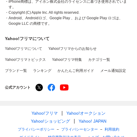
・iPhone商標は、アイホン株式会社のライセンスに基づき使用されていま
す。
・Copyright (C) Apple Inc. All rights reserved.
・Android、Androidロゴ、Google Play 、および Google Play ロゴは、
Google LLC の商標です。
Yahoo!フリマについて
Yahoo!フリマについて
Yahoo!フリマからのお知らせ
Yahoo!フリマトピックス
Yahoo!フリマ特集
カテゴリ一覧
ブランド一覧
ランキング
かんたんご利用ガイド
メール通知設定
公式アカウント
Yahoo!フリマ
Yahoo!オークション
Yahoo!ショッピング
Yahoo! JAPAN
プライバシーポリシー
プライバシーセンター
利用規約