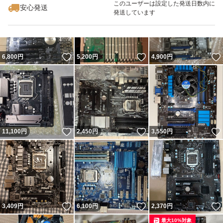
このユーザーは設定した発送日数内に
安心発送
発送しています
いいね！
いいね！
6,800
円
5,200
円
4,900
円
いいね！
いいね！
11,100
円
2,450
円
3,550
円
いいね！
いいね！
3,409
円
6,100
円
2,370
円
最大10%対象