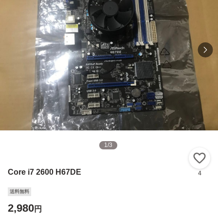
1
/
3
い
Core i7 2600 H67DE
4
送料無料
2,980
円