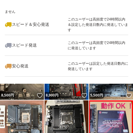
いいね！
いいね！
8,000
※このバッジは実績に基づく表示であり、発送を保証しているものではあり
円
5,500
円
6,000
円
細部まで完全に確認したものではありません。
ません
見落としや気付かなかった瑕疵がある可能性もございま
このユーザーは高頻度で24時間以内
スピード＆安心発送
＆設定した発送日数内に発送していま
す。
す
このユーザーは高頻度で24時間以内
お取引について
スピード発送
に発送しています
いいね！
いいね！
5,500
円
5,980
円
4,500
円
発送前に再度動作確認を行います。
このユーザーは設定した発送日数内に
発送は翌日または翌々日を予定しています。
安心発送
発送しています
クレーム・返品について
商品説明および写真と著しく異なる場合や、発送ミスを
いいね！
いいね！
8,500
円
8,900
円
5,500
円
除き、
返品・返金には対応できません。
中古品の特性をご理解いただき、購入をお願いいたしま
す。