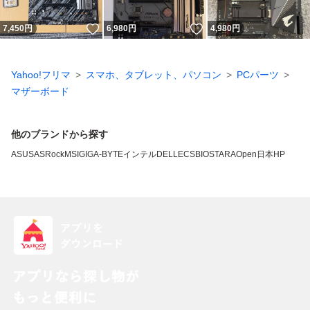
いいね！
いいね！
7,450
円
6,980
円
4,980
円
Yahoo!フリマ
スマホ、タブレット、パソコン
PCパーツ
マザーボード
他のブランドから探す
ASUS
ASRock
MSI
GIGA-BYTE
インテル
DELL
ECS
BIOSTAR
AOpen
日本HP