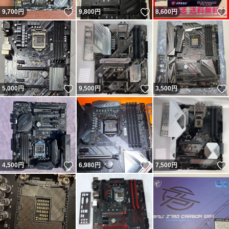
いいね！
いいね！
9,700
円
9,800
円
8,600
円
■その他
個人出品のため、ストアのような対応や補償はできませ
ん。
ご不明点がある場合は、必ず入札前にご質問ください。
いいね！
いいね！
5,000
円
9,500
円
3,500
円
ご入札いただいた時点で、
上記の内容全てにご同意いただいたものとみなします。
いいね！
いいね！
4,500
円
6,980
円
7,500
円