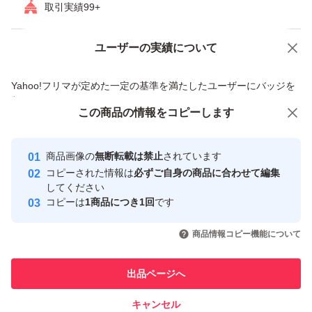
取引実績99+
中古品（キズ・汚れ・破損あり）です。
写真は必ず確認してください
ユーザーの実績について
価格の相談
商品への質問
商品への質問からの値下げ交渉、不適切なカテゴリ変更依頼は禁止です
■注意事項
Yahoo!フリマが定めた一定の基準を満たしたユーザーにバッジを
付与しています
この商品をみている人にオススメ
この商品の情報をコピーします
安心取引出品者
中古品について
Yahoo!フリマの基準をクリアした安
当方の不要品の出品となります。
安心取引出品者
商品画像の
無断転載は禁止
されています
心・安全なユーザーです
非喫煙・ペットなしの環境で保管しています。
コピーされた情報は
必ずご自身の商品に合わせて編集
取引実績
してください
コピーは
1商品につき1回
です
このユーザーはYahoo!フリマの取
動作保証について
取引実績◯+
いいね！
いいね！
8,500
円
8,800
円
7,980
円
引を完了させた実績があります
商品情報コピー機能について
商品詳細は公式HP等でご確認ください。
動作確認は当方の環境で行っております。
このユーザーは他フリマサービス
他フリマ実績◯+
出品ページへ
での取引実績があります
他の環境での動作は保証できません。
キャンセル
スピード&安心発送
全てのピンやチップ等、