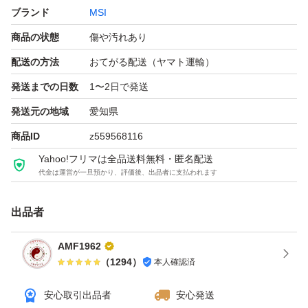
ブランド
MSI
この商品は価格交渉はありません
商品の状態
傷や汚れあり
■動作確認内容
配送の方法
おてがる配送（ヤマト運輸）
以下の動作確認を行っています：
発送までの日数
1〜2日で発送
発送元の地域
愛知県
BIOS起動確認済
商品ID
z559568116
Windows起動・動作確認済
Yahoo!フリマは全品送料無料・匿名配送
PCI Express動作確認済
代金は運営が一旦預かり、評価後、出品者に支払われます
M.2スロット動作確認済
出品者
LANポート動作確認済
USBポート動作確認済
AMF1962
（
1294
）
本人確認済
■商品の状態
安心取引出品者
安心発送