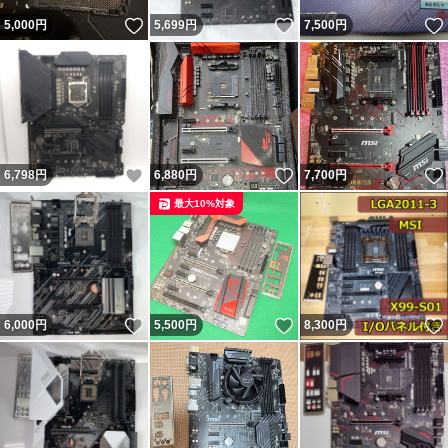
いいね！
いいね！
5,000
円
5,699
円
7,500
円
いいね！
いいね！
6,798
円
6,880
円
7,700
円
最大10%対象
いいね！
いいね！
6,000
円
5,500
円
8,300
円