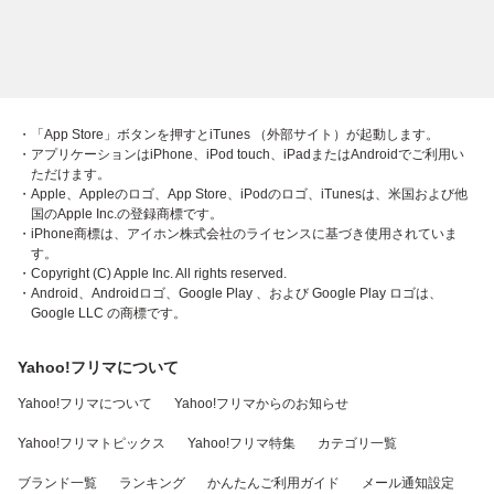
・「App Store」ボタンを押すとiTunes （外部サイト）が起動します。
・アプリケーションはiPhone、iPod touch、iPadまたはAndroidでご利用い
ただけます。
・Apple、Appleのロゴ、App Store、iPodのロゴ、iTunesは、米国および他
国のApple Inc.の登録商標です。
・iPhone商標は、アイホン株式会社のライセンスに基づき使用されていま
す。
・Copyright (C) Apple Inc. All rights reserved.
・Android、Androidロゴ、Google Play 、および Google Play ロゴは、
Google LLC の商標です。
Yahoo!フリマについて
Yahoo!フリマについて
Yahoo!フリマからのお知らせ
Yahoo!フリマトピックス
Yahoo!フリマ特集
カテゴリ一覧
ブランド一覧
ランキング
かんたんご利用ガイド
メール通知設定