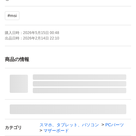
最大メモリー容量：64.0 GB
#
msi
SATAポート数：6.0 ポート
商品にご興味をお持ちいただき、ありがとうございます。
購入日時：
2026年5月15日 00:48
下記の内容を必ずご確認のうえ、ご入札をお願いいたしま
出品日時：
2026年2月14日 22:10
す。
商品の情報
日本語が読めない方取引しません
価格交渉後購入しない場合
非常識な交渉する場合 即ブロックします
また、受け取り評価を速やかにされない方も次の取引は無
いです
スマホ、タブレット、パソコン
PCパーツ
カテゴリ
マザーボード