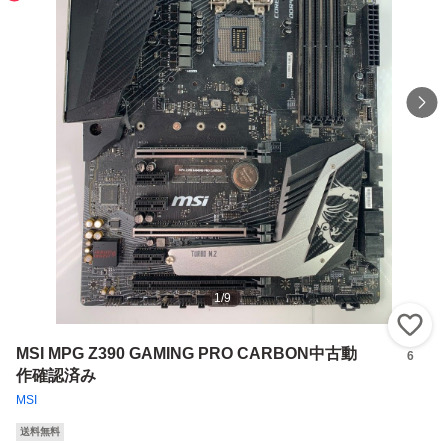
1
/
9
い
MSI MPG Z390 GAMING PRO CARBON中古動
6
作確認済み
MSI
送料無料