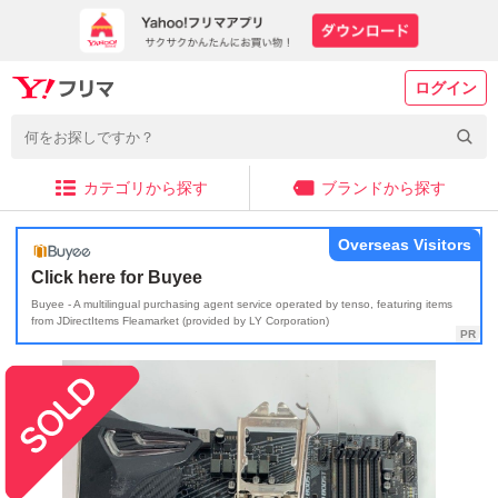
ログイン
カテゴリから探す
ブランドから探す
Overseas Visitors
Click here for Buyee
Buyee - A multilingual purchasing agent service operated by tenso, featuring items
from JDirectItems Fleamarket (provided by LY Corporation)