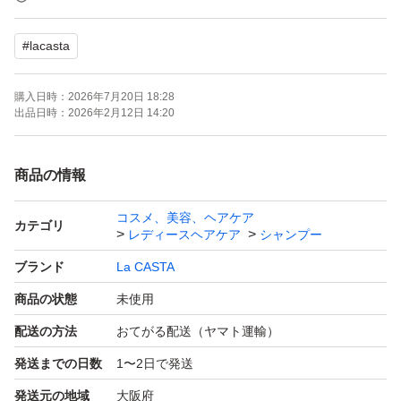
すり替え防止のためご購入後の返品、交換は
#
lacasta
基本的に受け付けておりません。
購入日時：
2026年7月20日 18:28
お気軽にコメントくださいませ。
出品日時：
2026年2月12日 14:20
よろしくお願い致します。
#新品未使用 #未開封 #即購入ok
商品の情報
コスメ、美容、ヘアケア
カテゴリ
レディースヘアケア
シャンプー
ブランド
La CASTA
商品の状態
未使用
配送の方法
おてがる配送（ヤマト運輸）
発送までの日数
1〜2日で発送
発送元の地域
大阪府