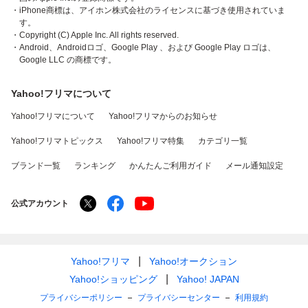
・iPhone商標は、アイホン株式会社のライセンスに基づき使用されていま
す。
・Copyright (C) Apple Inc. All rights reserved.
・Android、Androidロゴ、Google Play 、および Google Play ロゴは、
Google LLC の商標です。
Yahoo!フリマについて
Yahoo!フリマについて
Yahoo!フリマからのお知らせ
Yahoo!フリマトピックス
Yahoo!フリマ特集
カテゴリ一覧
ブランド一覧
ランキング
かんたんご利用ガイド
メール通知設定
公式アカウント
Yahoo!フリマ
Yahoo!オークション
Yahoo!ショッピング
Yahoo! JAPAN
プライバシーポリシー
プライバシーセンター
利用規約