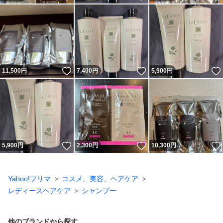
いいね！
いいね！
11,500
円
7,400
円
5,900
円
いいね！
いいね！
5,900
円
2,300
円
10,300
円
Yahoo!フリマ
コスメ、美容、ヘアケア
レディースヘアケア
シャンプー
他のブランドから探す