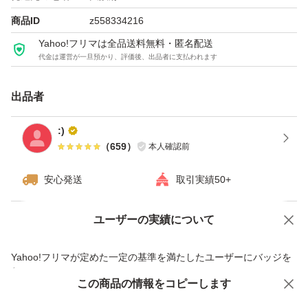
商品ID
z558334216
Yahoo!フリマは全品送料無料・匿名配送
代金は運営が一旦預かり、評価後、出品者に支払われます
出品者
:)
（
659
）
本人確認前
安心発送
取引実績50+
ユーザーの実績について
価格の相談
商品への質問
商品への質問からの値下げ交渉、不適切なカテゴリ変更依頼は禁止です
Yahoo!フリマが定めた一定の基準を満たしたユーザーにバッジを
付与しています
この商品をみている人にオススメ
この商品の情報をコピーします
安心取引出品者