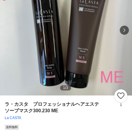
1
/
3
い
ラ・カスタ プロフェッショナルヘアエステ
1
ソープマスク300.230 ME
La CASTA
送料無料