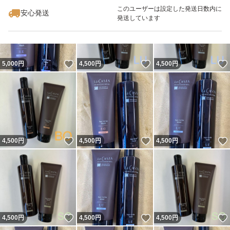
このユーザーは設定した発送日数内に
安心発送
発送しています
いいね！
いいね！
5,000
円
4,500
円
4,500
円
いいね！
いいね！
4,500
円
4,500
円
4,500
円
いいね！
いいね！
4,500
円
4,500
円
4,500
円