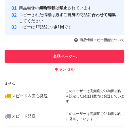
Yahoo!フリマの基準をクリアした安
安心取引出品者
商品画像の
無断転載は禁止
されています
心・安全なユーザーです
コピーされた情報は
必ずご自身の商品に合わせて編集
取引実績
してください
コピーは
1商品につき1回
です
このユーザーはYahoo!フリマの取
取引実績◯+
いいね！
いいね！
4,500
円
4,500
円
5,000
円
引を完了させた実績があります
商品情報コピー機能について
このユーザーは他フリマサービス
他フリマ実績◯+
出品ページへ
での取引実績があります
キャンセル
スピード&安心発送
いいね！
いいね！
4,500
※このバッジは実績に基づく表示であり、発送を保証しているものではあり
円
4,500
円
4,500
円
ません
このユーザーは高頻度で24時間以内
スピード＆安心発送
＆設定した発送日数内に発送していま
す
このユーザーは高頻度で24時間以内
スピード発送
に発送しています
いいね！
いいね！
4,500
円
5,000
円
4,500
円