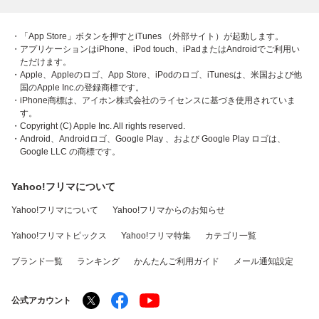
・「App Store」ボタンを押すとiTunes （外部サイト）が起動します。
・アプリケーションはiPhone、iPod touch、iPadまたはAndroidでご利用い
ただけます。
・Apple、Appleのロゴ、App Store、iPodのロゴ、iTunesは、米国および他
国のApple Inc.の登録商標です。
・iPhone商標は、アイホン株式会社のライセンスに基づき使用されていま
す。
・Copyright (C) Apple Inc. All rights reserved.
・Android、Androidロゴ、Google Play 、および Google Play ロゴは、
Google LLC の商標です。
Yahoo!フリマについて
Yahoo!フリマについて
Yahoo!フリマからのお知らせ
Yahoo!フリマトピックス
Yahoo!フリマ特集
カテゴリ一覧
ブランド一覧
ランキング
かんたんご利用ガイド
メール通知設定
公式アカウント