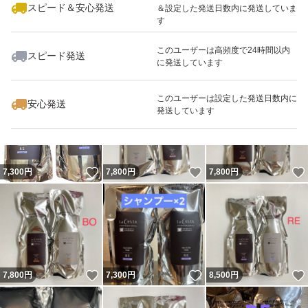
スピード＆安心発送
＆設定した発送日数内に発送していま
す
このユーザーは高頻度で24時間以内
スピード発送
に発送しています
いいね！
いいね！
4,500
円
7,800
円
7,600
円
このユーザーは設定した発送日数内に
安心発送
発送しています
いいね！
いいね！
7,300
円
7,800
円
7,800
円
いいね！
いいね！
7,800
円
7,300
円
8,500
円