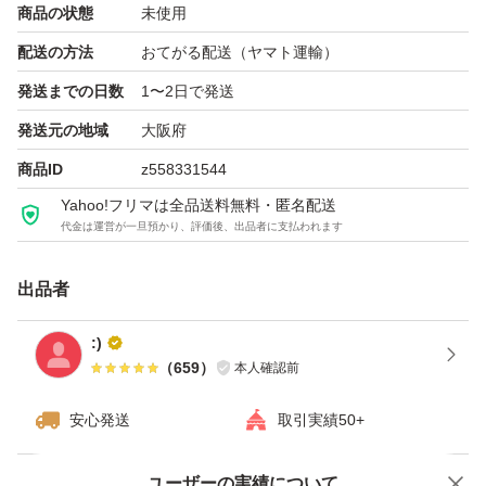
商品の状態
未使用
配送の方法
おてがる配送（ヤマト運輸）
発送までの日数
1〜2日で発送
発送元の地域
大阪府
商品ID
z558331544
Yahoo!フリマは全品送料無料・匿名配送
代金は運営が一旦預かり、評価後、出品者に支払われます
出品者
:)
（
659
）
本人確認前
安心発送
取引実績50+
ユーザーの実績について