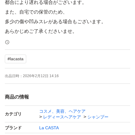
都合により遅れる場合がございます。
また、自宅での保管のため、
多少の傷や凹みスレがある場合もございます。
あらかじめご了承くださいませ。
すり替え防止のためご購入後の返品、交換は
#
lacasta
基本的に受け付けておりません。
出品日時：
2026年2月12日 14:16
お気軽にコメントくださいませ。
よろしくお願い致します。
商品の情報
#新品未使用 #未開封 #即購入ok
コスメ、美容、ヘアケア
カテゴリ
レディースヘアケア
シャンプー
ブランド
La CASTA