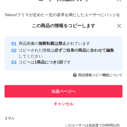
価格の相談
商品への質問
商品への質問からの値下げ交渉、不適切なカテゴリ変更依頼は禁止です
Yahoo!フリマが定めた一定の基準を満たしたユーザーにバッジを
付与しています
この商品をみている人にオススメ
この商品の情報をコピーします
安心取引出品者
最大10%対象
Yahoo!フリマの基準をクリアした安
安心取引出品者
商品画像の
無断転載は禁止
されています
心・安全なユーザーです
コピーされた情報は
必ずご自身の商品に合わせて編集
取引実績
してください
コピーは
1商品につき1回
です
このユーザーはYahoo!フリマの取
取引実績◯+
いいね！
いいね！
7,600
円
7,800
円
6,700
円
引を完了させた実績があります
商品情報コピー機能について
このユーザーは他フリマサービス
他フリマ実績◯+
出品ページへ
での取引実績があります
キャンセル
スピード&安心発送
いいね！
いいね！
7,800
※このバッジは実績に基づく表示であり、発送を保証しているものではあり
円
5,000
円
4,500
円
ません
このユーザーは高頻度で24時間以内