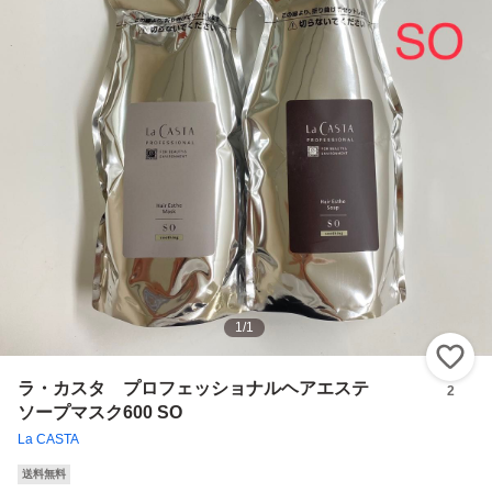
1
/
1
い
ラ・カスタ プロフェッショナルヘアエステ
2
ソープマスク600 SO
La CASTA
送料無料