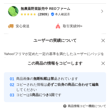
無農薬野菜販売中 REOファーム
（
2909
）
本人確認済
安心発送
取引実績99+
ユーザーの実績について
価格の相談
商品への質問
商品への質問からの値下げ交渉、不適切なカテゴリ変更依頼は禁止です
Yahoo!フリマが定めた一定の基準を満たしたユーザーにバッジを
付与しています
この商品をみている人にオススメ
この商品の情報をコピーします
安心取引出品者
最大10%対象
最大10%対象
最大10%対象
Yahoo!フリマの基準をクリアした安
安心取引出品者
商品画像の
無断転載は禁止
されています
心・安全なユーザーです
コピーされた情報は
必ずご自身の商品に合わせて編集
取引実績
してください
コピーは
1商品につき1回
です
このユーザーはYahoo!フリマの取
取引実績◯+
いいね！
いいね！
3,280
円
3,280
円
3,280
円
引を完了させた実績があります
商品情報コピー機能について
最大10%対象
最大10%対象
最大10%対象