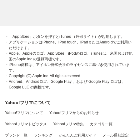
・「App Store」ボタンを押すとiTunes （外部サイト）が起動します。
・アプリケーションはiPhone、iPod touch、iPadまたはAndroidでご利用い
ただけます。
・Apple、Appleのロゴ、App Store、iPodのロゴ、iTunesは、米国および他
国のApple Inc.の登録商標です。
・iPhone商標は、アイホン株式会社のライセンスに基づき使用されていま
す。
・Copyright (C) Apple Inc. All rights reserved.
・Android、Androidロゴ、Google Play 、および Google Play ロゴは、
Google LLC の商標です。
Yahoo!フリマについて
Yahoo!フリマについて
Yahoo!フリマからのお知らせ
Yahoo!フリマトピックス
Yahoo!フリマ特集
カテゴリ一覧
ブランド一覧
ランキング
かんたんご利用ガイド
メール通知設定