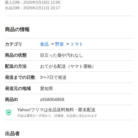
購入日時：
2026年5月18日 12:06
出品日時：
2026年2月11日 20:17
※画像はイメージです。
商品の情報
クロネコヤマトのおてがる便で発送します。
カテゴリ
食品
野菜
トマト
発送は即日できる場合もありますが、最大3日ほどいただ
商品の状態
目立った傷や汚れなし
く場合もあります。
配送の方法
おてがる配送（ヤマト運輸）
気になる方は購入前にご確認お願い致します。
発送までの日数
3〜7日で発送
発送元の地域
愛知県
商品ID
z558004858
Yahoo!フリマは全品送料無料・匿名配送
代金は運営が一旦預かり、評価後、出品者に支払われます
出品者