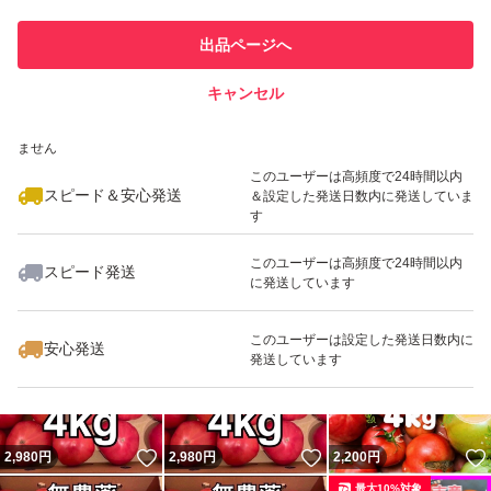
このユーザーは他フリマサービス
他フリマ実績◯+
出品ページへ
での取引実績があります
キャンセル
スピード&安心発送
いいね！
いいね！
3,280
※このバッジは実績に基づく表示であり、発送を保証しているものではあり
円
3,280
円
2,280
円
ません
このユーザーは高頻度で24時間以内
スピード＆安心発送
＆設定した発送日数内に発送していま
す
このユーザーは高頻度で24時間以内
スピード発送
に発送しています
いいね！
いいね！
2,980
円
2,980
円
2,200
円
このユーザーは設定した発送日数内に
安心発送
発送しています
いいね！
いいね！
2,980
円
2,980
円
2,200
円
最大10%対象