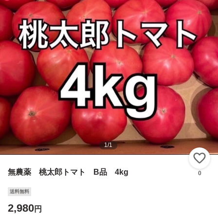
1
/
1
い
無農薬 桃太郎トマト B品 4kg
0
送料無料
2,980
円