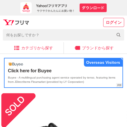
ログイン
カテゴリから探す
ブランドから探す
Overseas Visitors
Click here for Buyee
Buyee - A multilingual purchasing agent service operated by tenso, featuring items
from JDirectItems Fleamarket (provided by LY Corporation)