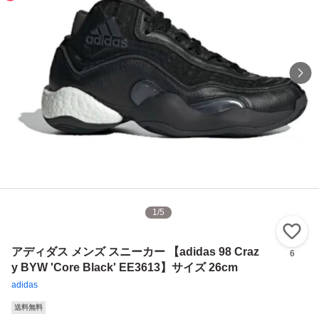
1
/
5
い
アディダス メンズ スニーカー 【adidas 98 Craz
6
y BYW 'Core Black' EE3613】サイズ 26cm
adidas
送料無料