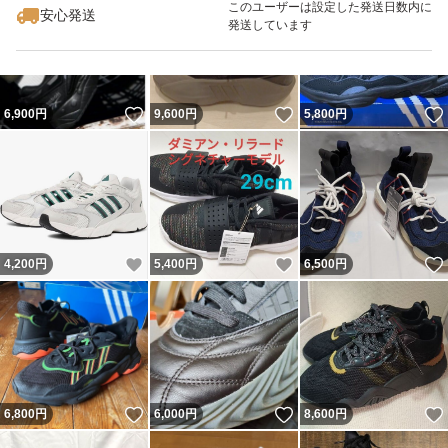
このユーザーは設定した発送日数内に
安心発送
発送しています
いいね！
いいね！
6,900
円
9,600
円
5,800
円
いいね！
いいね！
4,200
円
5,400
円
6,500
円
いいね！
いいね！
6,800
円
6,000
円
8,600
円