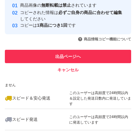
Yahoo!フリマの基準をクリアした安
安心取引出品者
商品画像の
無断転載は禁止
されています
心・安全なユーザーです
コピーされた情報は
必ずご自身の商品に合わせて編集
取引実績
してください
コピーは
1商品につき1回
です
このユーザーはYahoo!フリマの取
取引実績◯+
いいね！
いいね！
7,900
円
7,200
円
8,500
円
引を完了させた実績があります
商品情報コピー機能について
最大10%対象
このユーザーは他フリマサービス
他フリマ実績◯+
出品ページへ
での取引実績があります
キャンセル
スピード&安心発送
いいね！
いいね！
8,500
※このバッジは実績に基づく表示であり、発送を保証しているものではあり
円
12,000
円
7,500
円
ません
このユーザーは高頻度で24時間以内
スピード＆安心発送
＆設定した発送日数内に発送していま
す
このユーザーは高頻度で24時間以内
スピード発送
に発送しています
いいね！
いいね！
19,800
円
6,400
円
8,000
円