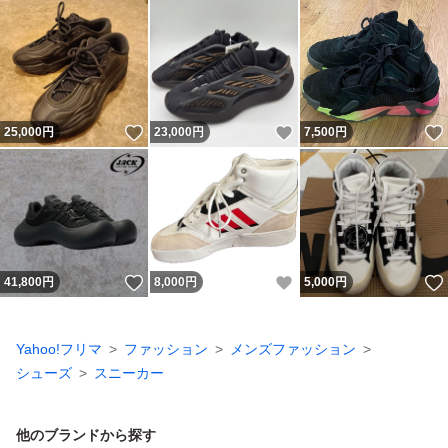
いいね！
いいね！
25,000
円
23,000
円
7,500
円
いいね！
いいね！
41,800
円
8,000
円
5,000
円
Yahoo!フリマ
ファッション
メンズファッション
シューズ
スニーカー
他のブランドから探す