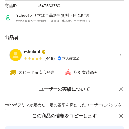
商品ID
z547533760
Yahoo!フリマは全品送料無料・匿名配送
代金は運営が一旦預かり、評価後、出品者に支払われます
出品者
mirukuti
（
446
）
本人確認済
スピード＆安心発送
取引実績99+
ユーザーの実績について
価格の相談
商品への質問
商品への質問からの値下げ交渉、不適切なカテゴリ変更依頼は禁止です
Yahoo!フリマが定めた一定の基準を満たしたユーザーにバッジを
付与しています
この商品をみている人にオススメ
この商品の情報をコピーします
安心取引出品者