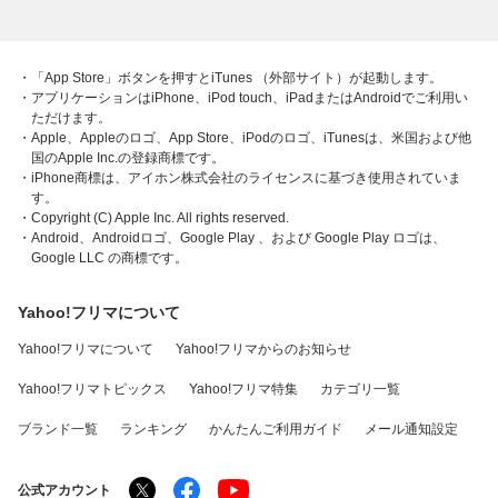
・「App Store」ボタンを押すとiTunes （外部サイト）が起動します。
・アプリケーションはiPhone、iPod touch、iPadまたはAndroidでご利用い
ただけます。
・Apple、Appleのロゴ、App Store、iPodのロゴ、iTunesは、米国および他
国のApple Inc.の登録商標です。
・iPhone商標は、アイホン株式会社のライセンスに基づき使用されていま
す。
・Copyright (C) Apple Inc. All rights reserved.
・Android、Androidロゴ、Google Play 、および Google Play ロゴは、
Google LLC の商標です。
Yahoo!フリマについて
Yahoo!フリマについて
Yahoo!フリマからのお知らせ
Yahoo!フリマトピックス
Yahoo!フリマ特集
カテゴリ一覧
ブランド一覧
ランキング
かんたんご利用ガイド
メール通知設定
公式アカウント