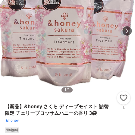
1
/
2
い
【新品】&honey さくら ディープモイスト 詰替
1
限定 チェリーブロッサムハニーの香り 3袋
＆honey
送料無料