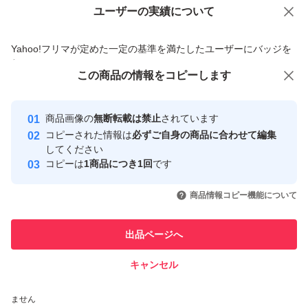
ユーザーの実績について
価格の相談
商品への質問
商品への質問からの値下げ交渉、不適切なカテゴリ変更依頼は禁止です
Yahoo!フリマが定めた一定の基準を満たしたユーザーにバッジを
付与しています
この商品をみている人にオススメ
この商品の情報をコピーします
安心取引出品者
最大10%対象
Yahoo!フリマの基準をクリアした安
安心取引出品者
商品画像の
無断転載は禁止
されています
心・安全なユーザーです
コピーされた情報は
必ずご自身の商品に合わせて編集
取引実績
してください
コピーは
1商品につき1回
です
このユーザーはYahoo!フリマの取
取引実績◯+
いいね！
いいね！
2,200
円
5,300
円
1,700
円
引を完了させた実績があります
商品情報コピー機能について
このユーザーは他フリマサービス
他フリマ実績◯+
出品ページへ
での取引実績があります
キャンセル
スピード&安心発送
いいね！
いいね！
1,780
※このバッジは実績に基づく表示であり、発送を保証しているものではあり
円
2,970
円
2,899
円
ません
最大10%対象