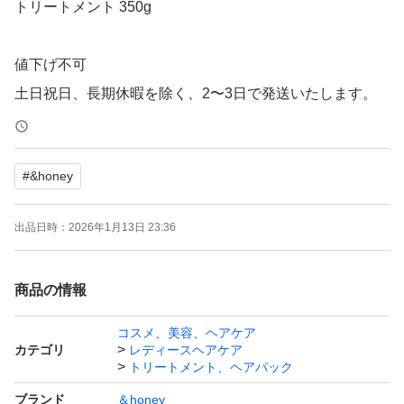
トリートメント 350g
値下げ不可
土日祝日、長期休暇を除く、2〜3日で発送いたします。
パッケージの小傷、汚れ、シールを剥がした後のベタつき
#
&honey
がある場合がございます。
ご了承ください。
出品日時：
2026年1月13日 23:36
簡易包装、またはリサイクル梱包になります。
商品の情報
カテヘン、再出品可能
コスメ、美容、ヘアケア
カテゴリ
レディースヘアケア
ヤフオク出品相談可能
トリートメント、ヘアパック
+5%で出品いたします。
ブランド
＆honey