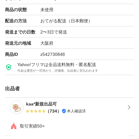
商品の状態
未使用
商品お受け取り、ご確認後は速やかに受け取り評価のほど
配送の方法
おてがる配送（日本郵便）
お願いいたします。
評価をいただけず自動入金された時点で今後のお取引をお
発送までの日数
2〜3日で発送
断りします。(ブロックします)
発送元の地域
大阪府
また、価格相談（値下げ交渉）される方もブロックしま
商品ID
z542730848
Yahoo!フリマは全品送料無料・匿名配送
代金は運営が一旦預かり、評価後、出品者に支払われます
出品者
kaa*新規出品可
（
734
）
本人確認済
取引実績50+