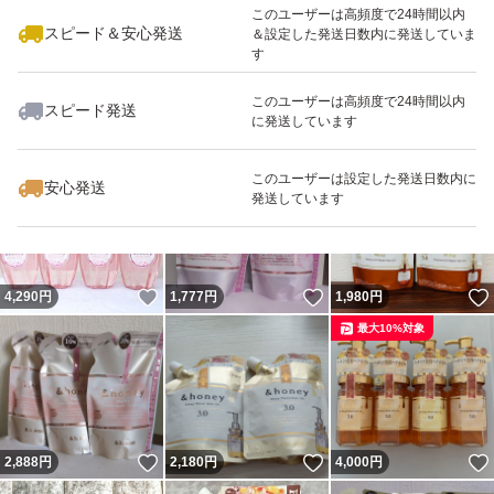
このユーザーは高頻度で24時間以内
スピード＆安心発送
＆設定した発送日数内に発送していま
す
このユーザーは高頻度で24時間以内
スピード発送
に発送しています
いいね！
いいね！
3,890
円
5,600
円
2,550
円
このユーザーは設定した発送日数内に
安心発送
発送しています
いいね！
いいね！
4,290
円
1,777
円
1,980
円
最大10%対象
いいね！
いいね！
2,888
円
2,180
円
4,000
円