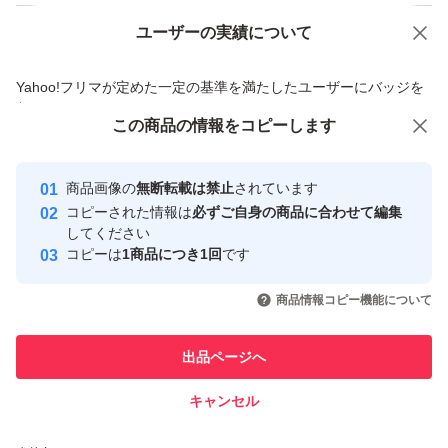
常識のある方と気持ちの良いお取引ができれば嬉しく思い
ユーザーの実績について
ます。
価格の相談
商品への質問
商品への質問からの値下げ交渉、不適切なカテゴリ変更依頼は禁止です
Yahoo!フリマが定めた一定の基準を満たしたユーザーにバッジを
付与しています
この商品をみている人にオススメ
この商品の情報をコピーします
安心取引出品者
最大10%対象
Yahoo!フリマの基準をクリアした安
安心取引出品者
商品画像の
無断転載は禁止
されています
心・安全なユーザーです
コピーされた情報は
必ずご自身の商品に合わせて編集
取引実績
してください
コピーは
1商品につき1回
です
このユーザーはYahoo!フリマの取
取引実績◯+
いいね！
いいね！
500
円
500
円
520
円
引を完了させた実績があります
商品情報コピー機能について
このユーザーは他フリマサービス
他フリマ実績◯+
出品ページへ
での取引実績があります
キャンセル
スピード&安心発送
いいね！
いいね！
500
※このバッジは実績に基づく表示であり、発送を保証しているものではあり
円
500
円
500
円