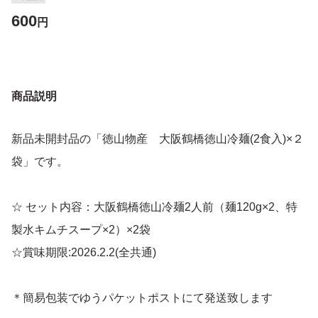
600
円
商品説明
新品未開封品の「徳山物産 大阪鶴橋徳山冷麺(2食入)×２
袋」です。
☆ セット内容：大阪鶴橋徳山冷麺2人前（麺120g×2、特
製水キムチスープ×2）×2袋
☆賞味期限:2026.2.2(全共通)
＊簡易包装でゆうパケットポストにて発送致します