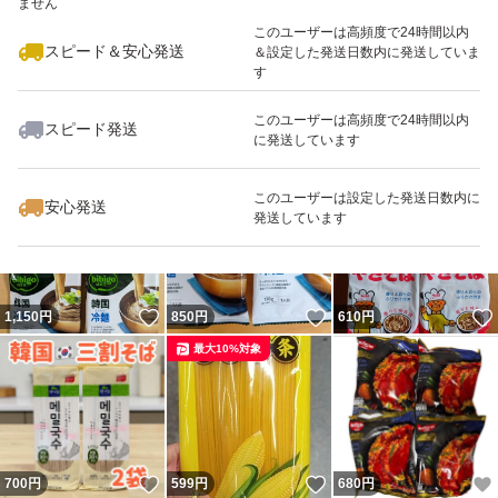
ません
このユーザーは高頻度で24時間以内
スピード＆安心発送
＆設定した発送日数内に発送していま
す
このユーザーは高頻度で24時間以内
スピード発送
に発送しています
いいね！
いいね！
1,200
円
500
円
580
円
最大10%対象
最大10%対象
このユーザーは設定した発送日数内に
安心発送
発送しています
いいね！
いいね！
1,150
円
850
円
610
円
最大10%対象
いいね！
いいね！
700
円
599
円
680
円