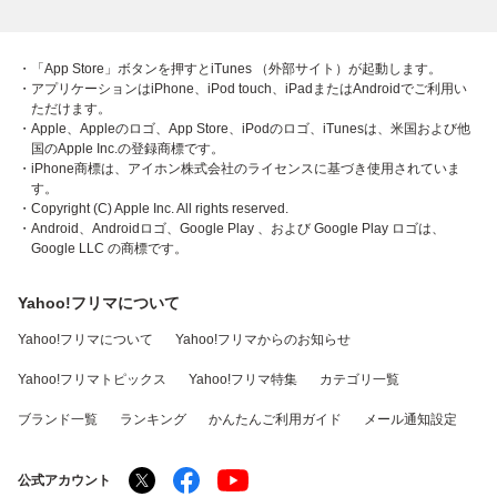
・「App Store」ボタンを押すとiTunes （外部サイト）が起動します。
・アプリケーションはiPhone、iPod touch、iPadまたはAndroidでご利用い
ただけます。
・Apple、Appleのロゴ、App Store、iPodのロゴ、iTunesは、米国および他
国のApple Inc.の登録商標です。
・iPhone商標は、アイホン株式会社のライセンスに基づき使用されていま
す。
・Copyright (C) Apple Inc. All rights reserved.
・Android、Androidロゴ、Google Play 、および Google Play ロゴは、
Google LLC の商標です。
Yahoo!フリマについて
Yahoo!フリマについて
Yahoo!フリマからのお知らせ
Yahoo!フリマトピックス
Yahoo!フリマ特集
カテゴリ一覧
ブランド一覧
ランキング
かんたんご利用ガイド
メール通知設定
公式アカウント