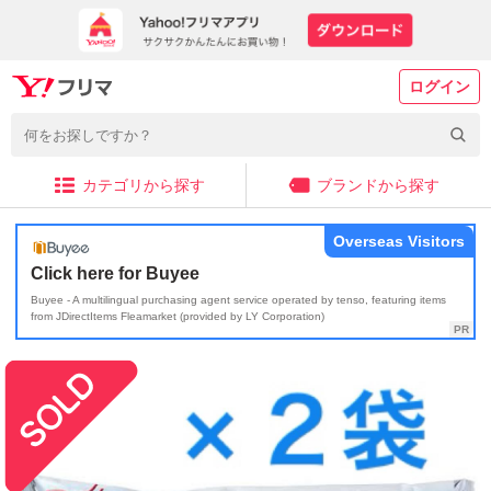
ログイン
カテゴリから探す
ブランドから探す
Overseas Visitors
Click here for Buyee
Buyee - A multilingual purchasing agent service operated by tenso, featuring items
from JDirectItems Fleamarket (provided by LY Corporation)