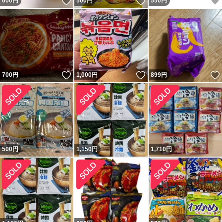
いいね！
いいね！
600
円
500
円
550
円
いいね！
いいね！
700
円
1,000
円
899
円
500
円
1,150
円
1,710
円