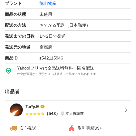
液体スープ（たん白加水分解物、りんご酢、砂糖、しょう
ブランド
徳山物産
ゆ、食塩、コチュジャン、香辛料、にんにくエキス、フォ
商品の状態
未使用
ン・ド・ボー、コラーゲンペプチド）／加工デンプン、酒
配送の方法
おてがる配送（日本郵便）
精、調味料（アミノ酸等）、乳化剤、酸味料、酸化防止剤
発送までの日数
1〜2日で発送
（V.C）、グルコサミン、（一部に小麦・乳成分・えび・
発送元の地域
京都府
かに・大豆・りんご・牛肉・鶏肉・ゼラチンを含む）
商品ID
z542115946
□*■*□*■*□*■*□*■*□*■*□*■*□
Yahoo!フリマは全品送料無料・匿名配送
代金は運営が一旦預かり、評価後、出品者に支払われます
※商品説明・写真等をご確認いただき、商品状態をご理解
の上購入いただけているものと認識致します。情報をきち
出品者
んと確認せずに到着後商品について問い合わせされる方が
T.a*y.E
稀にいらっしゃいますが、出品ページにて記載している内
（
543
）
本人確認前
容の場合、お返事は致しますが商品の対応は致しかねま
す。
安心発送
取引実績99+