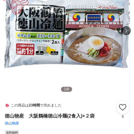
1
/
8
この商品は
23時間
で売れました
い
徳山物産 大阪鶴橋徳山冷麺(2食入)×２袋
0
徳山物産
送料無料