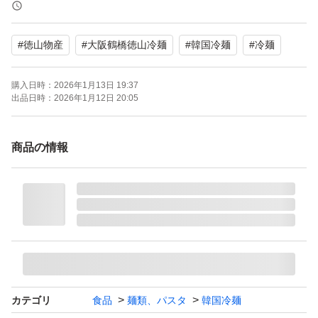
万が一配送中に液漏れ等破損が発生した場合にも保証は
致しかねます。ご了承下さいませ。
#
徳山物産
#
大阪鶴橋徳山冷麺
#
韓国冷麺
#
冷麺
＊本商品はお値下げ不可です
購入日時：
2026年1月13日 19:37
出品日時：
2026年1月12日 20:05
＊成分表・内容量・賞味期限をご確認下さい □*■*□*■*□*■
*□*■*□*■*□*■*□
商品の情報
ロングセラー商品の本格冷麺！
押出し製法で作ったこだわりの麺と、さっぱりとした水キ
ムチ味スープで、家庭で手軽に本格韓国冷麺が味わえま
す。スープにはコラーゲンとグルコサミンを配合し、さら
においしくなりました。
原材料名：めん（小麦粉（国内製造）、食塩、植物油）、
カテゴリ
食品
麺類、パスタ
韓国冷麺