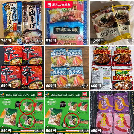
最大10%対象
いいね！
いいね！
760
円
530
円
1,299
円
いいね！
いいね！
650
円
600
円
600
円
いいね！
いいね！
850
円
505
円
650
円