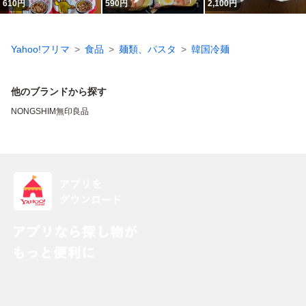
610
円
590
円
2,100
円
Yahoo!フリマ
食品
麺類、パスタ
韓国冷麺
他のブランドから探す
NONGSHIM
無印良品