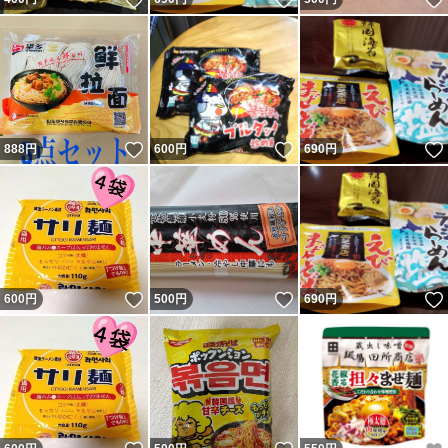
いいね！
いいね！
888
円
600
円
690
円
いいね！
いいね！
600
円
500
円
690
円