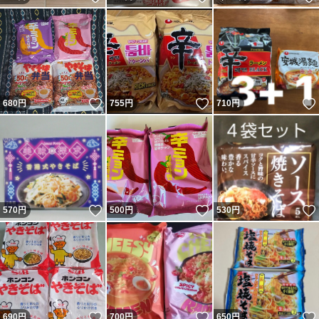
いいね！
いいね！
680
円
755
円
710
円
いいね！
いいね！
570
円
500
円
530
円
いいね！
いいね！
690
円
700
円
650
円