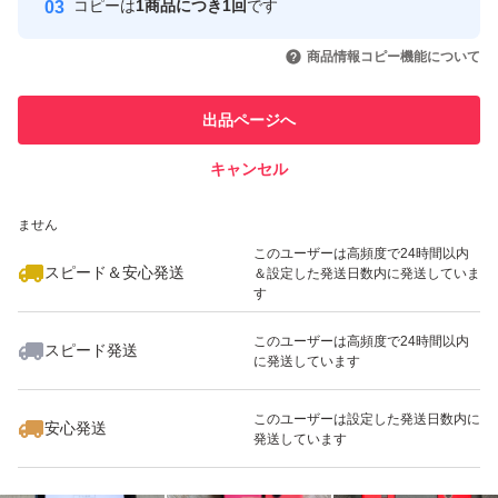
コピーは
1商品につき1回
です
このユーザーはYahoo!フリマの取
取引実績◯+
いいね！
いいね！
3,700
円
3,650
円
3,980
円
引を完了させた実績があります
商品情報コピー機能について
最大10%対象
最大10%対象
このユーザーは他フリマサービス
他フリマ実績◯+
出品ページへ
での取引実績があります
キャンセル
スピード&安心発送
いいね！
いいね！
4,200
※このバッジは実績に基づく表示であり、発送を保証しているものではあり
円
4,050
円
4,000
円
ません
このユーザーは高頻度で24時間以内
スピード＆安心発送
＆設定した発送日数内に発送していま
す
このユーザーは高頻度で24時間以内
スピード発送
に発送しています
いいね！
いいね！
4,500
円
4,050
円
3,600
円
このユーザーは設定した発送日数内に
安心発送
発送しています