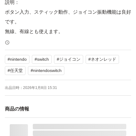
説明：
ボタン入力、スティック動作、ジョイコン振動機能は良好
です。
無線、有線とも使えます。
本体から離して縦持ち横持ちの両方ともお使いいただけま
す。
#
nintendo
#
switch
#
ジョイコン
#
ネオンレッド
amiiboの読み取り可能です。
#
任天堂
#
nintendoswitch
ペットや喫煙者はおりません。
出品日時：
2026年1月8日 15:31
商品の情報