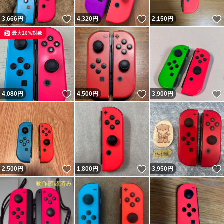
いいね！
いいね！
3,666
円
4,320
円
2,150
円
最大10%対象
いいね！
いいね！
4,080
円
4,500
円
3,900
円
いいね！
いいね！
2,500
円
1,800
円
3,950
円