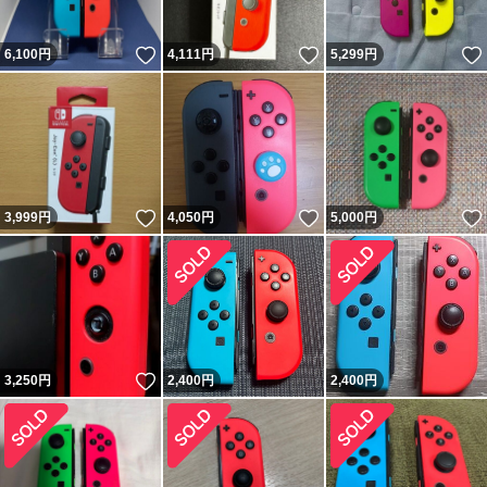
いいね！
いいね！
6,100
円
4,111
円
5,299
円
いいね！
いいね！
3,999
円
4,050
円
5,000
円
いいね！
3,250
円
2,400
円
2,400
円