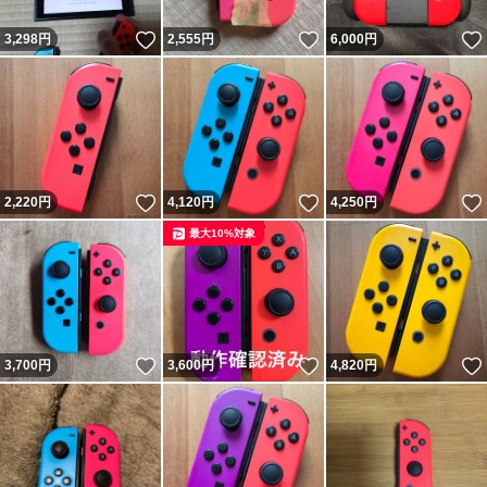
いいね！
いいね！
3,298
円
2,555
円
6,000
円
いいね！
いいね！
2,220
円
4,120
円
4,250
円
最大10%対象
いいね！
いいね！
3,700
円
3,600
円
4,820
円