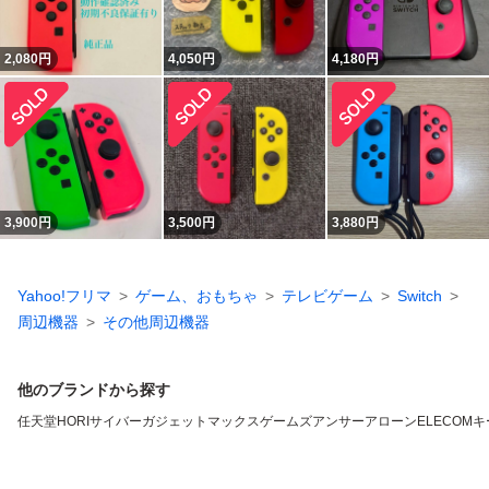
2,080
円
4,050
円
4,180
円
3,900
円
3,500
円
3,880
円
Yahoo!フリマ
ゲーム、おもちゃ
テレビゲーム
Switch
周辺機器
その他周辺機器
他のブランドから探す
任天堂
HORI
サイバーガジェット
マックスゲームズ
アンサー
アローン
ELECOM
キ