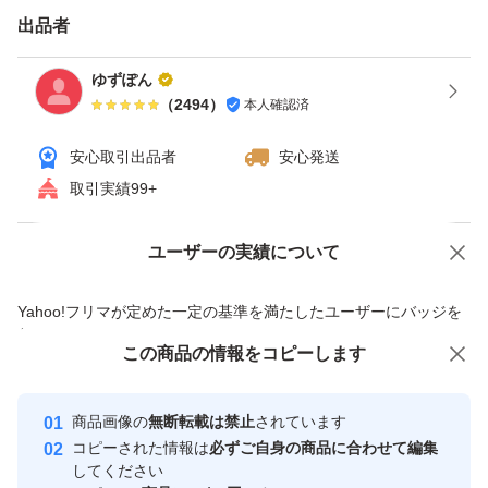
出品者
ゆずぽん
（
2494
）
本人確認済
安心取引出品者
安心発送
取引実績99+
ユーザーの実績について
価格の相談
商品への質問
商品への質問からの値下げ交渉、不適切なカテゴリ変更依頼は禁止です
Yahoo!フリマが定めた一定の基準を満たしたユーザーにバッジを
付与しています
この商品をみている人にオススメ
この商品の情報をコピーします
安心取引出品者
最大10%対象
Yahoo!フリマの基準をクリアした安
安心取引出品者
商品画像の
無断転載は禁止
されています
心・安全なユーザーです
コピーされた情報は
必ずご自身の商品に合わせて編集
取引実績
してください