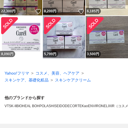
いいね！
いいね！
22,300
円
8,200
円
6,185
円
8,090
円
5,799
円
3,500
円
Yahoo!フリマ
コスメ、美容、ヘアケア
スキンケア、基礎化粧品
スキンケアクリーム
他のブランドから探す
VT
SK-II
BIOHEAL BOH
POLA
SHISEIDO
DECORTE
Kao
ENVIRON
ELIXIR（コス