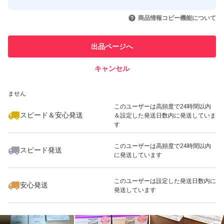
このユーザーはYahoo!フリマの取
取引実績◯+
いいね！
いいね！
8,079
円
4,295
円
6,185
円
引を完了させた実績があります
商品情報コピー機能について
最大10%対象
このユーザーは他フリマサービス
他フリマ実績◯+
出品ページへ
での取引実績があります
キャンセル
スピード&安心発送
いいね！
いいね！
7,790
※このバッジは実績に基づく表示であり、発送を保証しているものではあり
円
3,940
円
5,880
円
ません
最大10%対象
最大10%対象
このユーザーは高頻度で24時間以内
スピード＆安心発送
＆設定した発送日数内に発送していま
す
このユーザーは高頻度で24時間以内
スピード発送
に発送しています
いいね！
いいね！
3,900
円
5,999
円
7,900
円
このユーザーは設定した発送日数内に
安心発送
発送しています