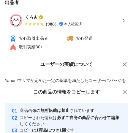
出品者
くろ★
（
988
）
本人確認済
安心取引出品者
安心発送
取引実績30+
ユーザーの実績について
価格の相談
商品への質問
商品への質問からの値下げ交渉、不適切なカテゴリ変更依頼は禁止です
Yahoo!フリマが定めた一定の基準を満たしたユーザーにバッジを
付与しています
この商品をみている人にオススメ
この商品の情報をコピーします
安心取引出品者
最大10%対象
最大10%対象
最大10%対象
Yahoo!フリマの基準をクリアした安
安心取引出品者
商品画像の
無断転載は禁止
されています
心・安全なユーザーです
コピーされた情報は
必ずご自身の商品に合わせて編集
取引実績
してください
コピーは
1商品につき1回
です