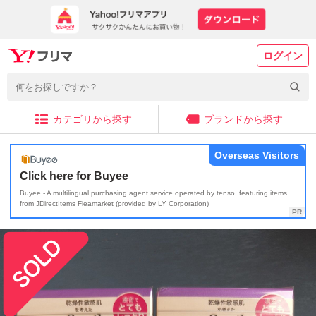
ログイン
カテゴリから探す
ブランドから探す
Overseas Visitors
Click here for Buyee
Buyee - A multilingual purchasing agent service operated by tenso, featuring items
from JDirectItems Fleamarket (provided by LY Corporation)