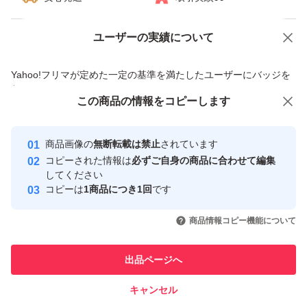
ユーザーの実績について
価格の相談
商品への質問
商品への質問からの値下げ交渉、不適切なカテゴリ変更依頼は禁止です
Yahoo!フリマが定めた一定の基準を満たしたユーザーにバッジを
付与しています
この商品をみている人にオススメ
この商品の情報をコピーします
安心取引出品者
最大10%対象
最大10%対象
Yahoo!フリマの基準をクリアした安
安心取引出品者
商品画像の
無断転載は禁止
されています
心・安全なユーザーです
コピーされた情報は
必ずご自身の商品に合わせて編集
取引実績
してください
コピーは
1商品につき1回
です
このユーザーはYahoo!フリマの取
取引実績◯+
いいね！
いいね！
3,600
円
3,480
円
3,500
円
引を完了させた実績があります
商品情報コピー機能について
最大10%対象
このユーザーは他フリマサービス
他フリマ実績◯+
出品ページへ
での取引実績があります
キャンセル
スピード&安心発送