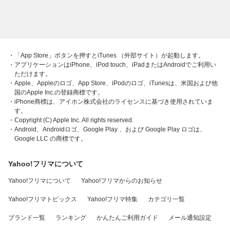
・「App Store」ボタンを押すとiTunes （外部サイト）が起動します。
・アプリケーションはiPhone、iPod touch、iPadまたはAndroidでご利用い
ただけます。
・Apple、Appleのロゴ、App Store、iPodのロゴ、iTunesは、米国および他
国のApple Inc.の登録商標です。
・iPhone商標は、アイホン株式会社のライセンスに基づき使用されていま
す。
・Copyright (C) Apple Inc. All rights reserved.
・Android、Androidロゴ、Google Play 、および Google Play ロゴは、
Google LLC の商標です。
Yahoo!フリマについて
Yahoo!フリマについて
Yahoo!フリマからのお知らせ
Yahoo!フリマトピックス
Yahoo!フリマ特集
カテゴリ一覧
ブランド一覧
ランキング
かんたんご利用ガイド
メール通知設定