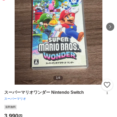
1
/
4
い
スーパーマリオワンダー Nintendo Switch
1
スーパーマリオ
送料無料
3,990
円