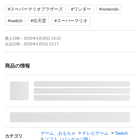
【ブランド】任天堂
#
スーパーマリオブラザーズ
#
ワンダー
#
nintendo
【商品の状態】未使用に近い
【対応機種】Nintendo Switch
#
switch
#
任天堂
#
スーパーマリオ
購入日時：
2026年5月20日 19:32
よろしくお願いいたします。--
出品日時：
2026年1月5日 23:17
【Switch】 スーパーマリオブラザーズ ワンダー
ブランド：任天堂 スーパーマリオ
商品の情報
ゲームジャンル：アクション
ソフトウェア対象年齢：全年齢対象
パッケージ種類：通常版
プレイモード：TVモード対応 テーブルモード対応 携帯モ
ード対応
携帯モードプレイ人数：1.0 人
ゲーム、おもちゃ
テレビゲーム
Switch
カテゴリ
ソフト（パッケージ版）