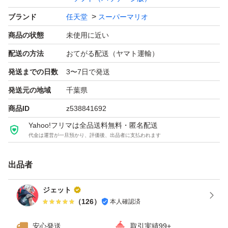
ブランド
任天堂
スーパーマリオ
商品の状態
未使用に近い
配送の方法
おてがる配送（ヤマト運輸）
発送までの日数
3〜7日で発送
発送元の地域
千葉県
商品ID
z538841692
Yahoo!フリマは全品送料無料・匿名配送
代金は運営が一旦預かり、評価後、出品者に支払われます
出品者
ジェット
（
126
）
本人確認済
安心発送
取引実績99+