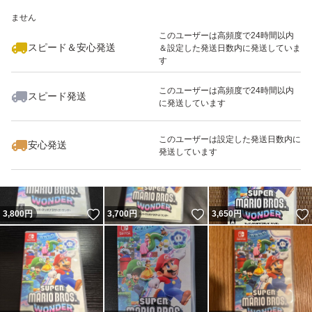
いいね！
いいね！
3,400
※このバッジは実績に基づく表示であり、発送を保証しているものではあり
円
3,700
円
3,790
円
ません
このユーザーは高頻度で24時間以内
スピード＆安心発送
＆設定した発送日数内に発送していま
す
このユーザーは高頻度で24時間以内
スピード発送
に発送しています
いいね！
いいね！
3,430
円
3,500
円
3,600
円
このユーザーは設定した発送日数内に
安心発送
発送しています
いいね！
いいね！
3,800
円
3,700
円
3,650
円