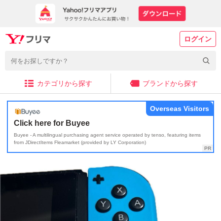
ログイン
カテゴリから探す
ブランドから探す
Overseas Visitors
Click here for Buyee
Buyee - A multilingual purchasing agent service operated by tenso, featuring items
from JDirectItems Fleamarket (provided by LY Corporation)