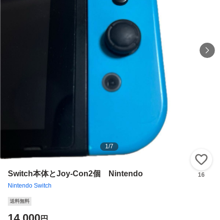
1
/
7
い
Switch本体とJoy-Con2個 Nintendo
16
Nintendo Switch
送料無料
14,000
円