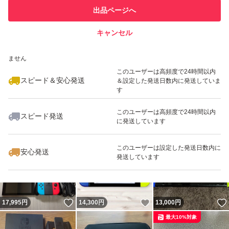
このユーザーは他フリマサービス
他フリマ実績◯+
出品ページへ
での取引実績があります
キャンセル
スピード&安心発送
いいね！
いいね！
12,800
※このバッジは実績に基づく表示であり、発送を保証しているものではあり
円
15,900
円
16,700
円
ません
このユーザーは高頻度で24時間以内
スピード＆安心発送
＆設定した発送日数内に発送していま
す
このユーザーは高頻度で24時間以内
スピード発送
に発送しています
いいね！
いいね！
15,000
円
14,600
円
17,000
円
このユーザーは設定した発送日数内に
安心発送
発送しています
いいね！
いいね！
17,995
円
14,300
円
13,000
円
最大10%対象