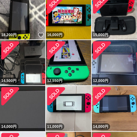
いいね！
18,200
円
16,000
円
15,000
円
14,500
円
12,550
円
12,000
円
14,000
円
11,000
円
14,000
円