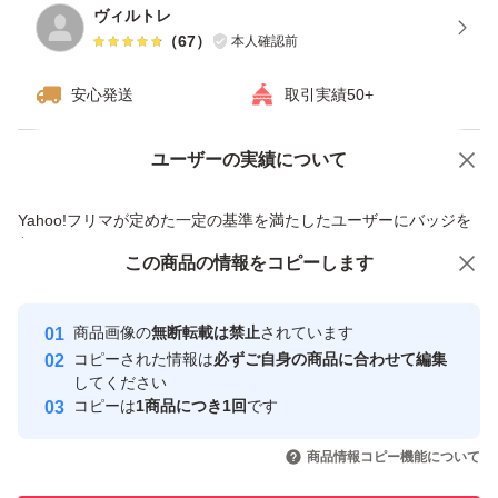
ヴィルトレ
（
67
）
本人確認前
安心発送
取引実績50+
ユーザーの実績について
価格の相談
商品への質問
商品への質問からの値下げ交渉、不適切なカテゴリ変更依頼は禁止です
Yahoo!フリマが定めた一定の基準を満たしたユーザーにバッジを
付与しています
この商品をみている人にオススメ
この商品の情報をコピーします
安心取引出品者
最大10%対象
最大10%対象
Yahoo!フリマの基準をクリアした安
安心取引出品者
商品画像の
無断転載は禁止
されています
心・安全なユーザーです
コピーされた情報は
必ずご自身の商品に合わせて編集
取引実績
してください
コピーは
1商品につき1回
です
このユーザーはYahoo!フリマの取
取引実績◯+
いいね！
いいね！
15,000
円
13,000
円
15,300
円
引を完了させた実績があります
商品情報コピー機能について