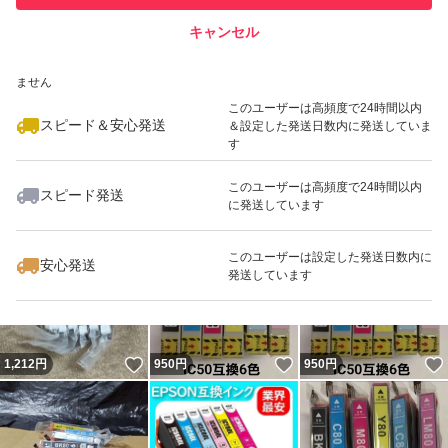
キャンセル
スピード&安心発送
いいね！
いいね！
800
※このバッジは実績に基づく表示であり、発送を保証しているものではあり
円
1,000
円
890
円
ません
このユーザーは高頻度で24時間以内
スピード＆安心発送
＆設定した発送日数内に発送していま
す
このユーザーは高頻度で24時間以内
スピード発送
に発送しています
いいね！
いいね！
1,443
円
999
円
980
円
このユーザーは設定した発送日数内に
安心発送
発送しています
いいね！
いいね！
1,212
円
950
円
950
円