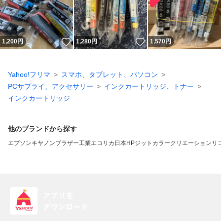
いいね！
いいね！
1,200
円
1,280
円
1,570
円
Yahoo!フリマ
スマホ、タブレット、パソコン
PCサプライ、アクセサリー
インクカートリッジ、トナー
インクカートリッジ
他のブランドから探す
エプソン
キヤノン
ブラザー工業
エコリカ
日本HP
ジット
カラークリエーション
リ