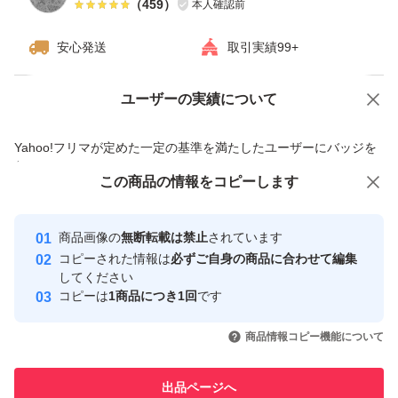
（
459
）
本人確認前
安心発送
取引実績99+
ユーザーの実績について
価格の相談
商品への質問
商品への質問からの値下げ交渉、不適切なカテゴリ変更依頼は禁止です
Yahoo!フリマが定めた一定の基準を満たしたユーザーにバッジを
付与しています
この商品をみている人にオススメ
この商品の情報をコピーします
安心取引出品者
Yahoo!フリマの基準をクリアした安
安心取引出品者
商品画像の
無断転載は禁止
されています
心・安全なユーザーです
コピーされた情報は
必ずご自身の商品に合わせて編集
取引実績
してください
コピーは
1商品につき1回
です
このユーザーはYahoo!フリマの取
取引実績◯+
いいね！
いいね！
996
円
1,100
円
1,100
円
引を完了させた実績があります
商品情報コピー機能について
このユーザーは他フリマサービス
他フリマ実績◯+
出品ページへ
での取引実績があります