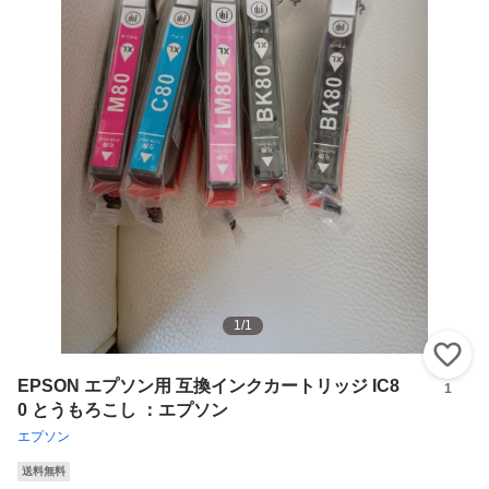
1
/
1
い
EPSON エプソン用 互換インクカートリッジ IC8
1
0 とうもろこし ：エプソン
エプソン
送料無料