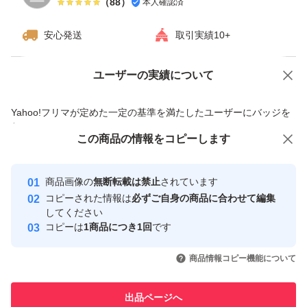
（
88
）
本人確認済
安心発送
取引実績10+
ユーザーの実績について
価格の相談
商品への質問
商品への質問からの値下げ交渉、不適切なカテゴリ変更依頼は禁止です
Yahoo!フリマが定めた一定の基準を満たしたユーザーにバッジを
付与しています
この商品をみている人にオススメ
この商品の情報をコピーします
安心取引出品者
最大10%対象
最大10%対象
Yahoo!フリマの基準をクリアした安
安心取引出品者
商品画像の
無断転載は禁止
されています
心・安全なユーザーです
コピーされた情報は
必ずご自身の商品に合わせて編集
取引実績
してください
コピーは
1商品につき1回
です
このユーザーはYahoo!フリマの取
取引実績◯+
いいね！
いいね！
400
円
500
円
780
円
引を完了させた実績があります
商品情報コピー機能について
このユーザーは他フリマサービス
他フリマ実績◯+
出品ページへ
での取引実績があります