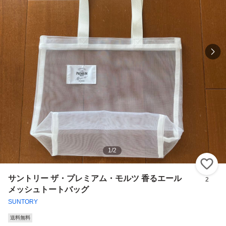
1
/
2
い
サントリー ザ・プレミアム・モルツ 香るエール
2
メッシュトートバッグ
SUNTORY
送料無料