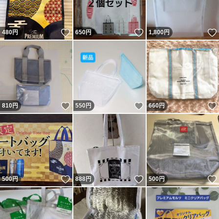
いいね！
いいね！
480
円
650
円
1,800
円
いいね！
いいね！
810
円
550
円
660
円
いいね！
いいね！
500
円
888
円
500
円