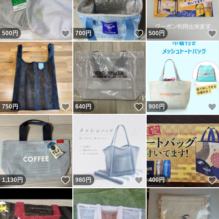
いいね！
いいね！
500
円
700
円
500
円
いいね！
いいね！
750
円
640
円
900
円
いいね！
いいね！
1,130
円
980
円
400
円