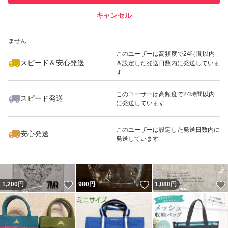
キャンセル
スピード&安心発送
いいね！
いいね！
790
※このバッジは実績に基づく表示であり、発送を保証しているものではあり
円
550
円
1,182
円
ません
このユーザーは高頻度で24時間以内
スピード＆安心発送
＆設定した発送日数内に発送していま
す
このユーザーは高頻度で24時間以内
スピード発送
に発送しています
いいね！
いいね！
830
円
470
円
1,100
円
このユーザーは設定した発送日数内に
安心発送
発送しています
いいね！
いいね！
1,200
円
980
円
1,080
円