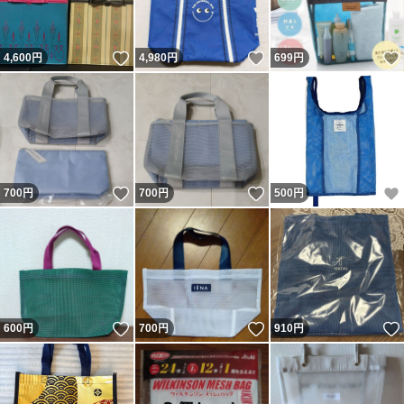
いいね！
いいね！
4,600
円
4,980
円
699
円
いいね！
いいね！
700
円
700
円
500
円
いいね！
いいね！
600
円
700
円
910
円