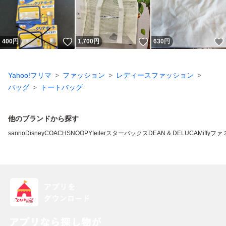
いいね！
いいね！
400
円
1,700
円
630
円
Yahoo!フリマ
ファッション
レディースファッション
バッグ
トートバッグ
他のブランドから探す
sanrio
Disney
COACH
SNOOPY
feiler
スターバックス
DEAN & DELUCA
Miffy
ファ