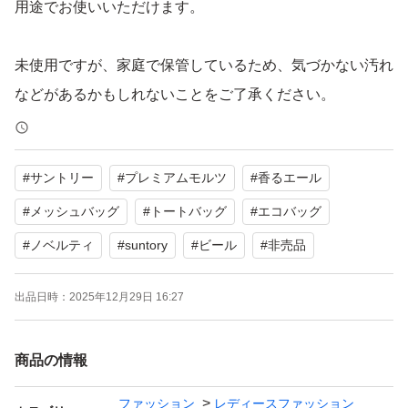
用途でお使いいただけます。
未使用ですが、家庭で保管しているため、気づかない汚れ
などがあるかもしれないことをご了承ください。
また、コンパクトに畳んで送付しますので、その点もご理
解の上、ご購入を願いします。
#
サントリー
#
プレミアムモルツ
#
香るエール
【ブランド】サントリー（ノベルティ）
#
メッシュバッグ
#
トートバッグ
#
エコバッグ
【カテゴリ】トートバッグ
#
ノベルティ
#
suntory
#
ビール
#
非売品
【商品の状態】未使用
【カラー】ホワイト系
出品日時：
2025年12月29日 16:27
【素材】ポリエステル（メッシュ）
商品の情報
よろしくお願いいたします。
ファッション
レディースファッション