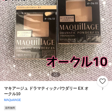
1
/
1
い
マキアージュ ドラマティックパウダリー EX オ
7
ークル10
MAQuillAGE
送料無料