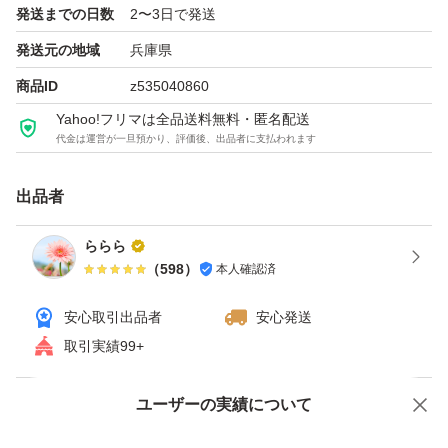
発送までの日数
2〜3日で発送
#mmmiコスメ
発送元の地域
兵庫県
他にも出品しておりますのでご覧下さいませ(*´-`)
商品ID
z535040860
#mmmiの商品一覧
Yahoo!フリマは全品送料無料・匿名配送
代金は運営が一旦預かり、評価後、出品者に支払われます
#mmmiの美容グッズ
出品者
#マキアージュドラマティックパウダリーUV
ららら
#資生堂
（
598
）
本人確認済
#マキアージュ
#マキアージュドラマティックパウダリーEX
安心取引出品者
安心発送
#マキアージュドラマティックパウダリーEXオークル10
取引実績99+
#資生堂
ユーザーの実績について
価格の相談
商品への質問
タイプパウダーファンデーション
商品への質問からの値下げ交渉、不適切なカテゴリ変更依頼は禁止です