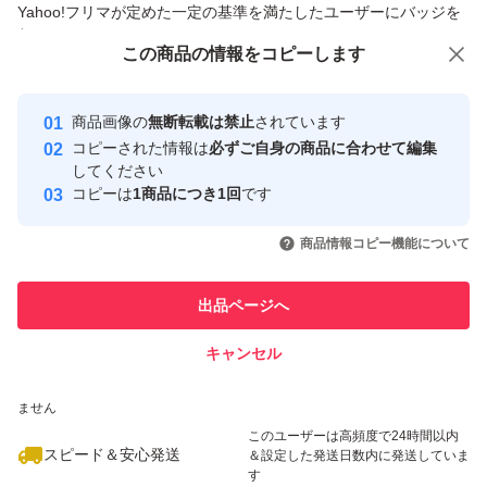
Yahoo!フリマが定めた一定の基準を満たしたユーザーにバッジを
付与しています
この商品をみている人にオススメ
この商品の情報をコピーします
人気シリーズドラマティックパウダリーEX
安心取引出品者
最大10%対象
最大10%対象
最大10%対象
Yahoo!フリマの基準をクリアした安
安心取引出品者
商品画像の
無断転載は禁止
されています
心・安全なユーザーです
SPF20〜29
コピーされた情報は
必ずご自身の商品に合わせて編集
取引実績
してください
コピーは
1商品につき1回
です
タイプパウダーファンデーション
このユーザーはYahoo!フリマの取
取引実績◯+
いいね！
いいね！
4,700
円
2,430
円
2,470
円
引を完了させた実績があります
商品情報コピー機能について
最大10%対象
最大10%対象
人気シリーズドラマティックパウダリーEX
このユーザーは他フリマサービス
他フリマ実績◯+
出品ページへ
での取引実績があります
人気シリーズドラマティックパウダリーEX
キャンセル
スピード&安心発送
いいね！
いいね！
3,300
※このバッジは実績に基づく表示であり、発送を保証しているものではあり
円
2,444
円
2,499
円
ません
最大10%対象
最大10%対象
最大10%対象
このユーザーは高頻度で24時間以内
スピード＆安心発送
＆設定した発送日数内に発送していま
す