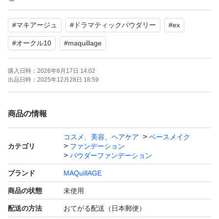
●ふんわり仕上がりながら、自然なつやまで。
#
マキアージュ
#
ドラマティックパウダリー
#
ex
●驚きの肌なじみで、毛穴・色ムラをカバーして、透明感
アップ。
#
オークル10
#
maquillage
●どこからみても美しい、まるで「キレイな素肌」へ。
購入日時：
2026年6月17日 14:02
●オールシーズン。水あり・水なし両用タイプ。SPF25・
出品日時：
2025年12月28日 18:59
PA+++。
●やわらかフィットスポンジ付き。
商品の情報
●13時間 化粧もち*データ取得済み
*つや・くすみのなさ・粉っぽさのなさ・毛穴の目立たな
コスメ、美容、ヘアケア
ベースメイク
カテゴリ
ファンデーション
さ・テカりのなさ
パウダーファンデーション
ブランド
MAQuillAGE
新品未開封
商品の状態
未使用
即購入大歓迎
配送の方法
おてがる配送（日本郵便）