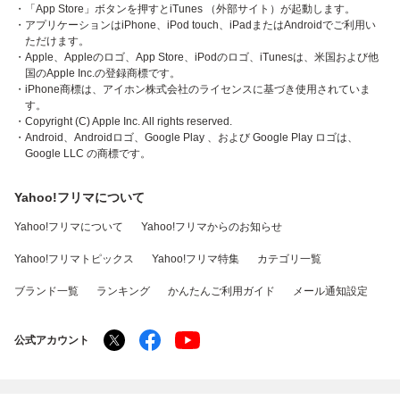
・「App Store」ボタンを押すとiTunes （外部サイト）が起動します。
・アプリケーションはiPhone、iPod touch、iPadまたはAndroidでご利用い
ただけます。
・Apple、Appleのロゴ、App Store、iPodのロゴ、iTunesは、米国および他
国のApple Inc.の登録商標です。
・iPhone商標は、アイホン株式会社のライセンスに基づき使用されていま
す。
・Copyright (C) Apple Inc. All rights reserved.
・Android、Androidロゴ、Google Play 、および Google Play ロゴは、
Google LLC の商標です。
Yahoo!フリマについて
Yahoo!フリマについて
Yahoo!フリマからのお知らせ
Yahoo!フリマトピックス
Yahoo!フリマ特集
カテゴリ一覧
ブランド一覧
ランキング
かんたんご利用ガイド
メール通知設定
公式アカウント