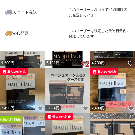
このユーザーは高頻度で24時間以内
スピード発送
に発送しています
いいね！
いいね！
3,000
円
4,730
円
4,730
円
最大10%対象
このユーザーは設定した発送日数内に
安心発送
発送しています
いいね！
いいね！
9,200
円
5,180
円
4,730
円
最大10%対象
最大10%対象
いいね！
いいね！
2,490
円
3,624
円
2,490
円
最大10%対象