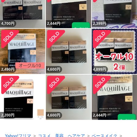
4,700
円
2,444
円
2,399
円
2,490
円
4,600
円
4,899
円
2,200
円
4,600
円
2,444
円
Yahoo!フリマ
コスメ、美容、ヘアケア
ベースメイク