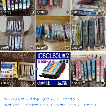
いいね！
いいね！
1,100
円
1,000
円
3,000
円
いいね！
いいね！
950
円
2,700
円
1,500
円
いいね！
いいね！
2,999
円
1,500
円
1,500
円
Yahoo!フリマ
スマホ、タブレット、パソコン
PCサプライ、アクセサリー
インクカートリッジ、トナー