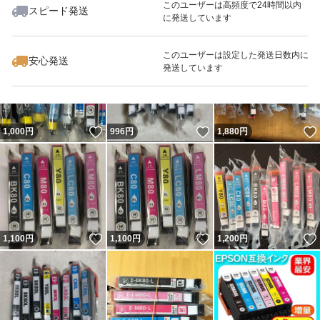
このユーザーは高頻度で24時間以内
スピード発送
に発送しています
いいね！
いいね！
1,212
円
1,200
円
1,850
円
このユーザーは設定した発送日数内に
安心発送
発送しています
いいね！
いいね！
1,000
円
996
円
1,880
円
いいね！
いいね！
1,100
円
1,100
円
1,200
円