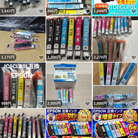
いいね！
いいね！
1,443
円
980
円
1,249
円
いいね！
いいね！
1,175
円
1,200
円
2,270
円
いいね！
いいね！
999
円
2,000
円
1,000
円