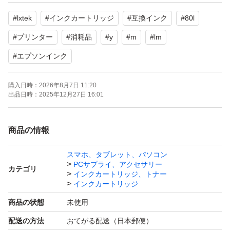
#
lxtek
#
インクカートリッジ
#
互換インク
#
80l
全て未使用ですが、2年前に購入した為、
ジャンク品とご了承の上で、ご購入後の苦情返品はご容赦
#
プリンター
#
消耗品
#
y
#
m
#
lm
願います。
#
エプソンインク
購入日時：
2026年8月7日 11:20
出品日時：
2025年12月27日 16:01
商品の情報
スマホ、タブレット、パソコン
PCサプライ、アクセサリー
カテゴリ
インクカートリッジ、トナー
インクカートリッジ
商品の状態
未使用
配送の方法
おてがる配送（日本郵便）