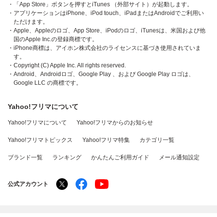
・「App Store」ボタンを押すとiTunes （外部サイト）が起動します。
・アプリケーションはiPhone、iPod touch、iPadまたはAndroidでご利用い
ただけます。
・Apple、Appleのロゴ、App Store、iPodのロゴ、iTunesは、米国および他
国のApple Inc.の登録商標です。
・iPhone商標は、アイホン株式会社のライセンスに基づき使用されていま
す。
・Copyright (C) Apple Inc. All rights reserved.
・Android、Androidロゴ、Google Play 、および Google Play ロゴは、
Google LLC の商標です。
Yahoo!フリマについて
Yahoo!フリマについて
Yahoo!フリマからのお知らせ
Yahoo!フリマトピックス
Yahoo!フリマ特集
カテゴリ一覧
ブランド一覧
ランキング
かんたんご利用ガイド
メール通知設定
公式アカウント