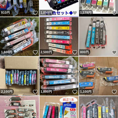
いいね！
いいね！
910
円
1,099
円
1,178
円
いいね！
いいね！
1,600
円
2,500
円
800
円
いいね！
いいね！
2,100
円
1,600
円
1,100
円