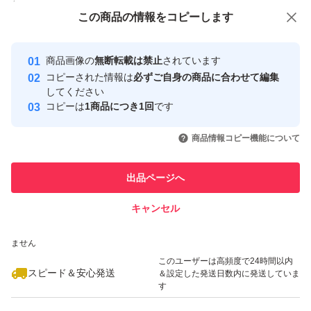
付与しています
この商品をみている人にオススメ
この商品の情報をコピーします
安心取引出品者
最大10%対象
最大10%対象
最大10%対象
Yahoo!フリマの基準をクリアした安
安心取引出品者
商品画像の
無断転載は禁止
されています
心・安全なユーザーです
コピーされた情報は
必ずご自身の商品に合わせて編集
取引実績
してください
コピーは
1商品につき1回
です
このユーザーはYahoo!フリマの取
取引実績◯+
いいね！
いいね！
1,249
円
1,299
円
2,399
円
引を完了させた実績があります
商品情報コピー機能について
最大10%対象
最大10%対象
このユーザーは他フリマサービス
他フリマ実績◯+
出品ページへ
での取引実績があります
キャンセル
スピード&安心発送
いいね！
いいね！
1,480
※このバッジは実績に基づく表示であり、発送を保証しているものではあり
円
2,349
円
1,480
円
ません
このユーザーは高頻度で24時間以内
スピード＆安心発送
＆設定した発送日数内に発送していま
す