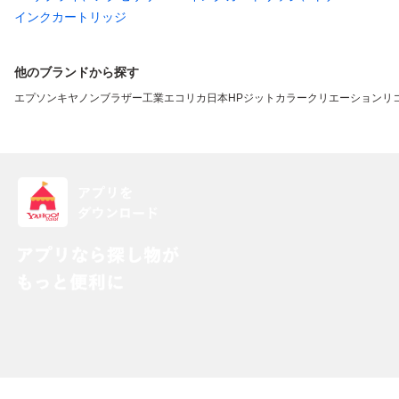
インクカートリッジ
他のブランドから探す
エプソン
キヤノン
ブラザー工業
エコリカ
日本HP
ジット
カラークリエーション
リ