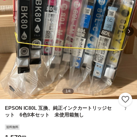
1
/
4
い
EPSON IC80L 互換、純正インクカートリッジセ
7
ット 6色9本セット 未使用箱無し
送料無料