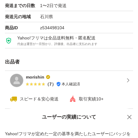
発送までの日数
1〜2日で発送
発送元の地域
石川県
商品ID
z534498104
Yahoo!フリマは全品送料無料・匿名配送
代金は運営が一旦預かり、評価後、出品者に支払われます
出品者
morishin
（
7
）
本人確認済
スピード＆安心発送
取引実績10+
ユーザーの実績について
価格の相談
商品への質問
商品への質問からの値下げ交渉、不適切なカテゴリ変更依頼は禁止です
Yahoo!フリマが定めた一定の基準を満たしたユーザーにバッジを