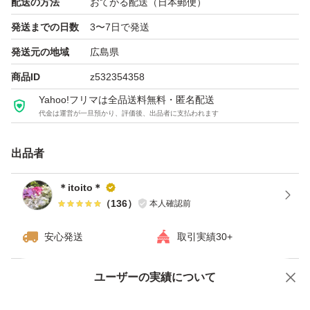
配送の方法
おてがる配送（日本郵便）
発送までの日数
3〜7日で発送
発送元の地域
広島県
商品ID
z532354358
Yahoo!フリマは全品送料無料・匿名配送
代金は運営が一旦預かり、評価後、出品者に支払われます
出品者
＊itoito＊
（
136
）
本人確認前
安心発送
取引実績30+
ユーザーの実績について
価格の相談
商品への質問
商品への質問からの値下げ交渉、不適切なカテゴリ変更依頼は禁止です