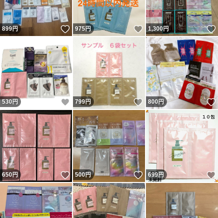
いいね！
いいね！
899
円
975
円
1,300
円
いいね！
いいね！
530
円
799
円
800
円
いいね！
いいね！
650
円
500
円
699
円