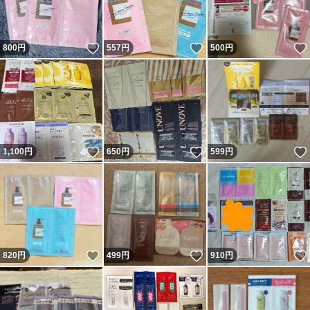
いいね！
いいね！
800
円
557
円
500
円
いいね！
いいね！
1,100
円
650
円
599
円
いいね！
いいね！
820
円
499
円
910
円