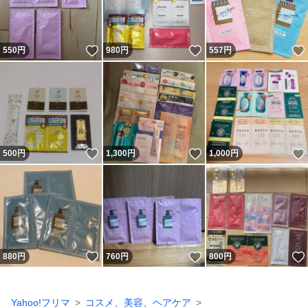
いいね！
いいね！
550
円
980
円
557
円
いいね！
いいね！
500
円
1,300
円
1,000
円
いいね！
いいね！
880
円
760
円
800
円
Yahoo!フリマ
コスメ、美容、ヘアケア