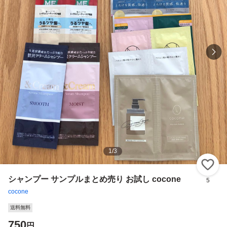
1
/
3
い
シャンプー サンプルまとめ売り お試し cocone
5
cocone
送料無料
750
円