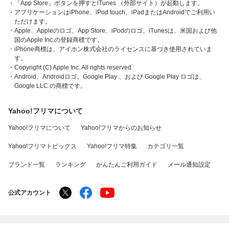
・「App Store」ボタンを押すとiTunes （外部サイト）が起動します。
・アプリケーションはiPhone、iPod touch、iPadまたはAndroidでご利用い
ただけます。
・Apple、Appleのロゴ、App Store、iPodのロゴ、iTunesは、米国および他
国のApple Inc.の登録商標です。
・iPhone商標は、アイホン株式会社のライセンスに基づき使用されていま
す。
・Copyright (C) Apple Inc. All rights reserved.
・Android、Androidロゴ、Google Play 、および Google Play ロゴは、
Google LLC の商標です。
Yahoo!フリマについて
Yahoo!フリマについて
Yahoo!フリマからのお知らせ
Yahoo!フリマトピックス
Yahoo!フリマ特集
カテゴリ一覧
ブランド一覧
ランキング
かんたんご利用ガイド
メール通知設定
公式アカウント