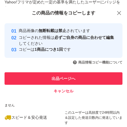
Yahoo!フリマが定めた一定の基準を満たしたユーザーにバッジを
付与しています
この商品をみている人にオススメ
この商品の情報をコピーします
安心取引出品者
最大10%対象
Yahoo!フリマの基準をクリアした安
安心取引出品者
商品画像の
無断転載は禁止
されています
心・安全なユーザーです
コピーされた情報は
必ずご自身の商品に合わせて編集
取引実績
してください
コピーは
1商品につき1回
です
このユーザーはYahoo!フリマの取
取引実績◯+
いいね！
いいね！
550
円
350
円
899
円
引を完了させた実績があります
商品情報コピー機能について
このユーザーは他フリマサービス
他フリマ実績◯+
出品ページへ
での取引実績があります
キャンセル
スピード&安心発送
いいね！
いいね！
500
※このバッジは実績に基づく表示であり、発送を保証しているものではあり
円
700
円
599
円
ません
このユーザーは高頻度で24時間以内
スピード＆安心発送
＆設定した発送日数内に発送していま
す