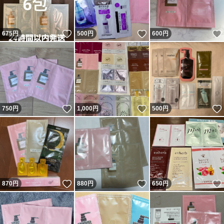
いいね！
いいね！
675
円
500
円
600
円
いいね！
いいね！
750
円
1,000
円
500
円
いいね！
いいね！
870
円
880
円
650
円