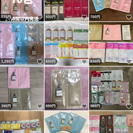
いいね！
いいね！
775
円
600
円
700
円
いいね！
いいね！
1,290
円
650
円
830
円
いいね！
いいね！
390
円
899
円
980
円