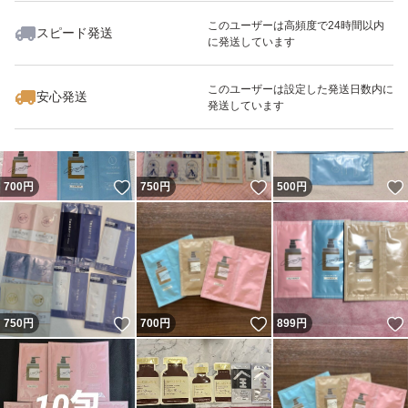
このユーザーは高頻度で24時間以内
スピード発送
に発送しています
いいね！
いいね！
499
円
500
円
600
円
このユーザーは設定した発送日数内に
安心発送
発送しています
いいね！
いいね！
700
円
750
円
500
円
いいね！
いいね！
750
円
700
円
899
円