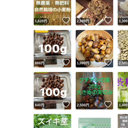
他フ
いいね！
いいね
1,620
円
2,999
円
1,300
スピード
※このバッ
スピ
いいね！
いいね
888
円
1,099
円
2,500
スピ
安心
いいね！
いいね
840
円
2,500
円
1,400