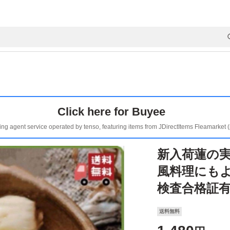
Click here for Buyee
ing agent service operated by tenso, featuring items from JDirectItems Fleamarket 
新入荷蓮の
風料理にも
検査合格証
送料無料