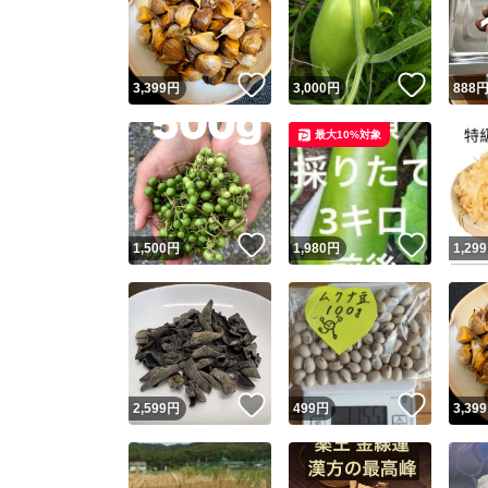
いいね！
いいね
3,399
円
3,000
円
888
最大10%対象
いいね！
いいね
1,500
円
1,980
円
1,299
Yaho
安心取引
安心
いいね！
いいね
2,599
円
499
円
3,399
取引実績
取引