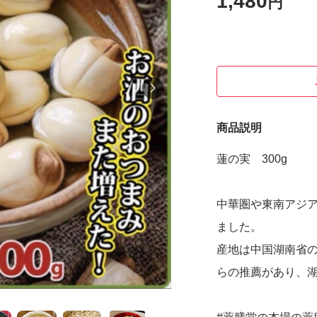
1,480
円
商品説明
蓮の実 300g
中華圏や東南アジ
ました。
産地は中国湖南省
らの推薦があり、