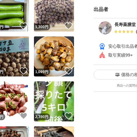
賞味期限 出荷時
出品者
大規模な産地で小
長寿薬膳堂
！
いいね！
いいね！
円
1,300
円
留農薬検査済み。
安心取引出品
★蓮の実の卵とじ
取引実績99+
①鍋に水を張り蓮
せます。
！
いいね！
いいね！
円
1,099
円
価格の
一度ザルにあけも
商品への質問
くなるまでゆがき
茹で上がったらザ
取ります。
！
いいね！
いいね！
円
2,390
円
②鍋に
水、醤油を少々