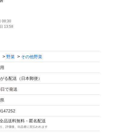
膳
守り、内臓バランスを整えて、精力増強、婦人
08:30
 13:58
が言われておりますが、私が注目するのは、蓮
分を外部に排出する効能があり、特に女性に多
果があります。
野菜
その他野菜
に使ったり、栗のような甘さがある事から甘い
用
の実お粥にしたりしますが、日本料理にもよく
がる配送（日本郵便）
ピをひとつ書いておきます。
3日で発送
県
蓮の実
0147252
 湖南省
マは全品送料無料・匿名配送
00g
り、評価後、出品者に支払われます