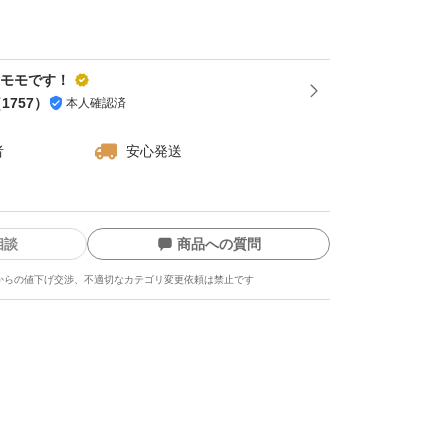
より一年間
舟で収穫しており、自然栽培です。産地での残
 モモです！
（
1757
）
本人確認済
者
安心発送
★
の実を入れて沸騰さ
相談
商品への質問
う一度実が柔らか
からの値下げ交渉、不適切なカテゴリ変更依頼は禁止です
ます。
ルにあけ粗熱を取
。