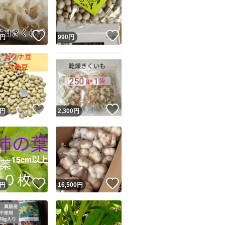
商品情報コピー機
青い色あいが欲し
リマ実績◯+
このユーザーは他フリマサービスでの取引実績があります
や青ネギでもいい
！
いいね！
いいね！
円
990
円
出品ページへ
&安心発送
キャンセル
最後に山椒か一味
ジは実績に基づく表示であり、発送を保証しているものではありません
お好みでお好きな
このユーザーは高頻度で24時間以内＆設定した発送日数内に
ード＆安心発送
ます
！
いいね！
いいね！
円
2,300
円
#薬膳
ード発送
このユーザーは高頻度で24時間以内に発送しています
#漢方
#送料無料
#直輸入
発送
このユーザーは設定した発送日数内に発送しています
#安全
！
いいね！
いいね！
円
16,500
円
#検査済み
#健康