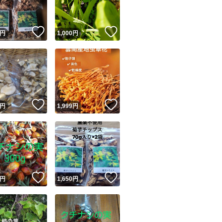
#香港
#台湾
！
いいね！
いいね！
#無農薬
円
1,000
円
#誠実
#ダイエット
！
いいね！
いいね！
円
1,999
円
！
いいね！
いいね！
円
1,650
円