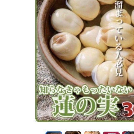
1
/
15