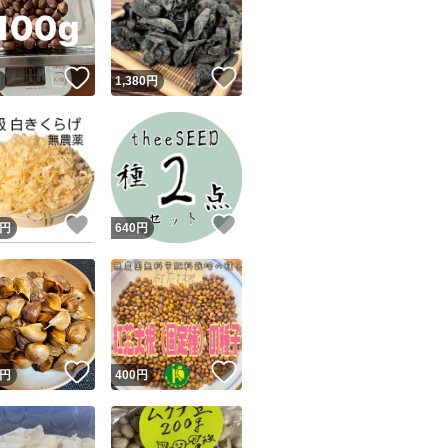
本つゆ(めんつゆで
みりん、酒、砂糖
味の素、本だしを
！
いいね！
いいね！
円
1,380
円
③煮立ったら松の
煮ます。
④韮を入れてとき
蓋をして卵のいい
ユーザーの実績について
！
いいね！
いいね！
上がりです。
円
640
円
o!フリマが定めた一定の基準を満たしたユーザーにバッジを付与しています
出品者
蓮の実をもどす時、
この商品の情報をコピーします
湯につけてから一
取引出品者
Yahoo!フリマの基準をクリアした安心・安全なユーザーです
！
いいね！
いいね！
商品画像の
無断転載は禁止
されています
円
400
円
蓮の実がひたひた
コピーされた情報は
必ずご自身の商品に合わせて編集
してください
般的に少しずつの
コピーは
1商品につき1回
です
実績◯+
このユーザーはYahoo!フリマの取引を完了させた実績があり