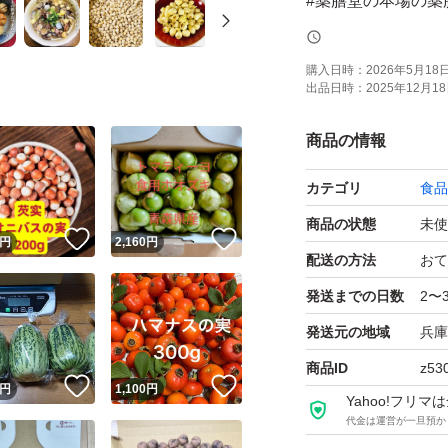
#薬膳堂の本場の薬
薬膳的には脾臓を
購入日時：
2026年5月18日 
出品日時：
2025年12月18日
病の改善効果など
の実には体内の塩
商品の情報
い（むくみ）に効
カテゴリ
食品
中華圏ではスープ
商品の状態
未使
！
いいね！
いいね！
円
2,160
円
ものにしたり、蓮
配送の方法
おて
合いますのでレシ
発送までの日数
2〜
発送元の地域
兵庫
商品名 
商品ID
z53
産地 中国
！
いいね！
いいね！
円
1,100
円
Yahoo!フリ
内容量 3
代金は運営が一旦預か