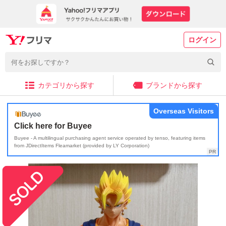
ログイン
カテゴリから探す
ブランドから探す
Overseas Visitors
Click here for Buyee
Buyee - A multilingual purchasing agent service operated by tenso, featuring items
from JDirectItems Fleamarket (provided by LY Corporation)