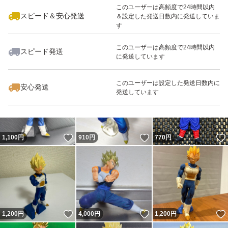
このユーザーは高頻度で24時間以内
スピード＆安心発送
＆設定した発送日数内に発送していま
す
このユーザーは高頻度で24時間以内
スピード発送
に発送しています
いいね！
いいね！
1,200
円
1,293
円
800
円
このユーザーは設定した発送日数内に
安心発送
発送しています
いいね！
いいね！
1,100
円
910
円
770
円
いいね！
いいね！
1,200
円
4,000
円
1,200
円