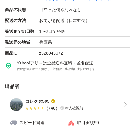
商品の状態
目立った傷や汚れなし
配送の方法
おてがる配送（日本郵便）
発送までの日数
1〜2日で発送
発送元の地域
兵庫県
商品ID
z528045072
Yahoo!フリマは全品送料無料・匿名配送
代金は運営が一旦預かり、評価後、出品者に支払われます
出品者
コレクタ505
（
740
）
本人確認前
スピード発送
取引実績99+