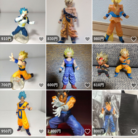
いいね！
いいね！
910
円
830
円
980
円
いいね！
いいね！
700
円
600
円
610
円
いいね！
いいね！
950
円
2,800
円
800
円