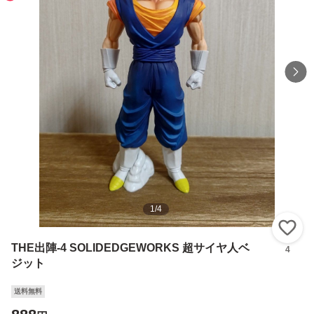
1
/
4
い
THE出陣-4 SOLIDEDGEWORKS 超サイヤ人ベ
4
ジット
送料無料