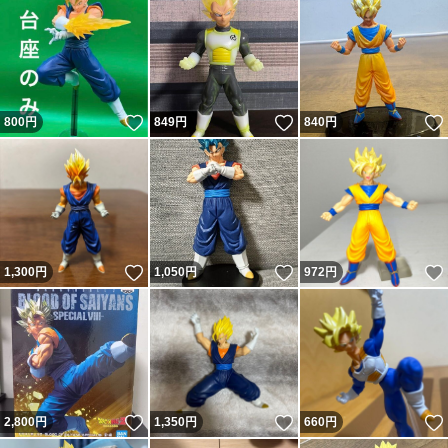
いいね！
いいね！
800
円
849
円
840
円
いいね！
いいね！
1,300
円
1,050
円
972
円
いいね！
いいね！
2,800
円
1,350
円
660
円