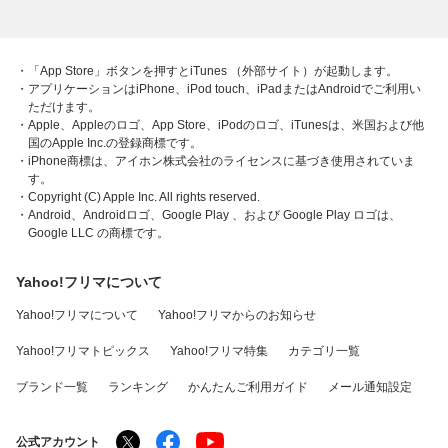
・「App Store」ボタンを押すとiTunes （外部サイト）が起動します。
・アプリケーションはiPhone、iPod touch、iPadまたはAndroidでご利用い
ただけます。
・Apple、Appleのロゴ、App Store、iPodのロゴ、iTunesは、米国および他
国のApple Inc.の登録商標です。
・iPhone商標は、アイホン株式会社のライセンスに基づき使用されていま
す。
・Copyright (C) Apple Inc. All rights reserved.
・Android、Androidロゴ、Google Play 、および Google Play ロゴは、
Google LLC の商標です。
Yahoo!フリマについて
Yahoo!フリマについて
Yahoo!フリマからのお知らせ
Yahoo!フリマトピックス
Yahoo!フリマ特集
カテゴリ一覧
ブランド一覧
ランキング
かんたんご利用ガイド
メール通知設定
公式アカウント