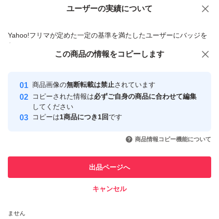
ユーザーの実績について
価格の相談
商品への質問
商品への質問からの値下げ交渉、不適切なカテゴリ変更依頼は禁止です
Yahoo!フリマが定めた一定の基準を満たしたユーザーにバッジを
付与しています
この商品をみている人にオススメ
この商品の情報をコピーします
安心取引出品者
Yahoo!フリマの基準をクリアした安
安心取引出品者
商品画像の
無断転載は禁止
されています
心・安全なユーザーです
コピーされた情報は
必ずご自身の商品に合わせて編集
取引実績
してください
コピーは
1商品につき1回
です
このユーザーはYahoo!フリマの取
取引実績◯+
いいね！
いいね！
1,400
円
780
円
945
円
引を完了させた実績があります
商品情報コピー機能について
このユーザーは他フリマサービス
他フリマ実績◯+
出品ページへ
での取引実績があります
キャンセル
スピード&安心発送
いいね！
いいね！
600
※このバッジは実績に基づく表示であり、発送を保証しているものではあり
円
900
円
1,300
円
ません