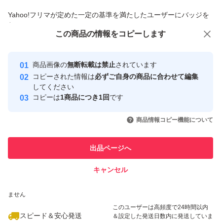
商品への質問からの値下げ交渉、不適切なカテゴリ変更依頼は禁止です
Yahoo!フリマが定めた一定の基準を満たしたユーザーにバッジを
付与しています
この商品をみている人にオススメ
この商品の情報をコピーします
安心取引出品者
最大10%対象
Yahoo!フリマの基準をクリアした安
安心取引出品者
商品画像の
無断転載は禁止
されています
心・安全なユーザーです
コピーされた情報は
必ずご自身の商品に合わせて編集
取引実績
してください
コピーは
1商品につき1回
です
このユーザーはYahoo!フリマの取
取引実績◯+
いいね！
いいね！
11,000
円
6,920
円
4,800
円
引を完了させた実績があります
商品情報コピー機能について
最大10%対象
このユーザーは他フリマサービス
他フリマ実績◯+
出品ページへ
での取引実績があります
キャンセル
スピード&安心発送
いいね！
いいね！
5,200
※このバッジは実績に基づく表示であり、発送を保証しているものではあり
円
5,000
円
7,200
円
ません
このユーザーは高頻度で24時間以内
スピード＆安心発送
＆設定した発送日数内に発送していま