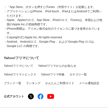
・「App Store」ボタンを押すとiTunes （外部サイト）が起動します。
・アプリケーションはiPhone、iPod touch、iPadまたはAndroidでご利用い
ただけます。
・Apple、Appleのロゴ、App Store、iPodのロゴ、iTunesは、米国および他
国のApple Inc.の登録商標です。
・iPhone商標は、アイホン株式会社のライセンスに基づき使用されていま
す。
・Copyright (C) Apple Inc. All rights reserved.
・Android、Androidロゴ、Google Play 、および Google Play ロゴは、
Google LLC の商標です。
Yahoo!フリマについて
Yahoo!フリマについて
Yahoo!フリマからのお知らせ
Yahoo!フリマトピックス
Yahoo!フリマ特集
カテゴリ一覧
ブランド一覧
ランキング
かんたんご利用ガイド
メール通知設定
公式アカウント