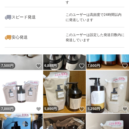
す
このユーザーは高頻度で24時間以内
スピード発送
に発送しています
いいね！
いいね！
5,555
円
6,800
円
7,000
円
このユーザーは設定した発送日数内に
安心発送
発送しています
いいね！
いいね！
7,500
円
6,888
円
7,600
円
いいね！
いいね！
7,000
円
5,800
円
5,250
円