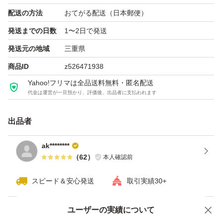
配送の方法
おてがる配送（日本郵便）
発送までの日数
1〜2日で発送
発送元の地域
三重県
商品ID
z526471938
Yahoo!フリマは全品送料無料・匿名配送
代金は運営が一旦預かり、評価後、出品者に支払われます
出品者
ak********
（
62
）
本人確認前
スピード＆安心発送
取引実績30+
ユーザーの実績について
価格の相談
商品への質問