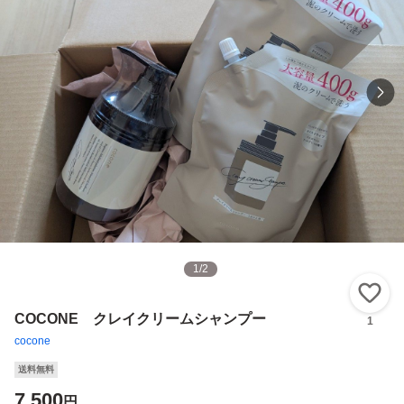
1
/
2
い
COCONE クレイクリームシャンプー
1
cocone
送料無料
7,500
円